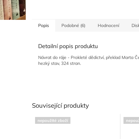
Popis
Podobné (6)
Hodnocení
Dis
Detailní popis produktu
Návrat do ráje - Prokleté dědictví, překlad Marta Č
hezký stav, 324 stran.
Související produkty
nepoužité zboží
nepouž