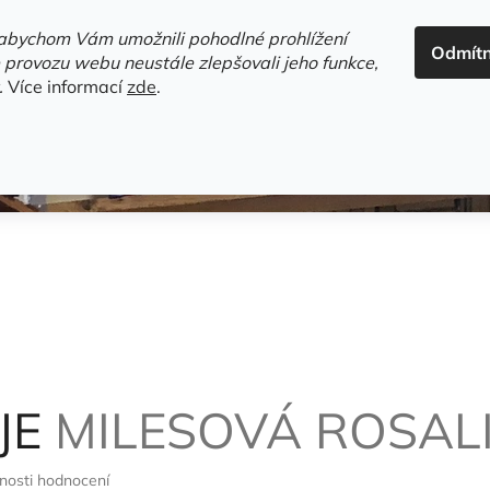
ADRESA+OTEVÍRACÍ DOBA
HODNOCENÍ OBCHODU
OBC
abychom Vám umožnili pohodlné prohlížení
Odmít
HLEDAT
 provozu webu neustále zlepšovali jeho funkce,
.
Více informací
zde
.
estsellery
Gramodesky
Detektivky
Knihy o Mělníku a 
JE
MILESOVÁ ROSAL
nosti hodnocení