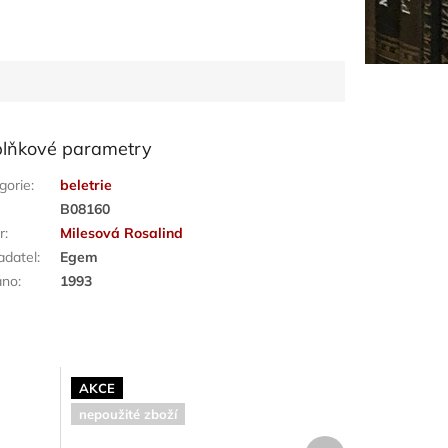
lňkové parametry
gorie
:
beletrie
:
B08160
r
:
Milesová Rosalind
adatel
:
Egem
áno
:
1993
AKCE
nepoužité zboží
Další