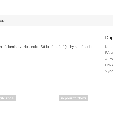
kuze
Dop
erná, lamino vazba, edice Stříbrná pečeť (knihy se záhadou),
Kate
EAN
Auto
Nakl
Vyd
ité zboží
nepoužité zboží