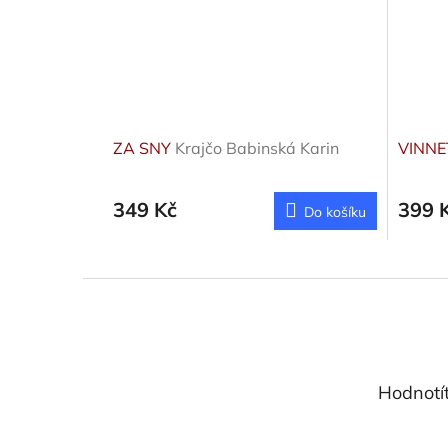
ZA SNY
Krajčo Babinská Karin
VINN
349 Kč
399 
Do košíku
Z
á
p
a
t
Hodnotí
í