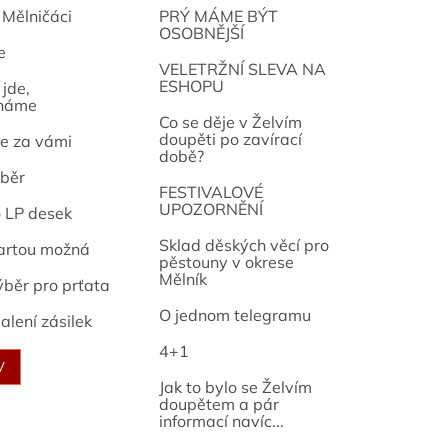
 Mělničáci
PRÝ MÁME BÝT
OSOBNĚJŠÍ
e
osef
VELETRŽNÍ SLEVA NA
ESHOPU
jde,
náme
Co se děje v Želvím
doupěti po zavírací
e za vámi
době?
běr
FESTIVALOVÉ
UPOZORNĚNÍ
o LP desek
Sklad děských věcí pro
artou možná
pěstouny v okrese
Mělník
ýběr pro prťata
O jednom telegramu
alení zásilek
4+1
V
Jak to bylo se Želvím
doupětem a pár
informací navíc...