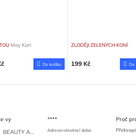
ETOU
May Karl
ZLODĚJI ZELENÝCH KONÍ
Kč
199 Kč
Do košíku
Do 
te vy
****
Proč pr
Překvapi
Adresa+otevírací doba
BEAUTY AND THE BEAT
Go Go's