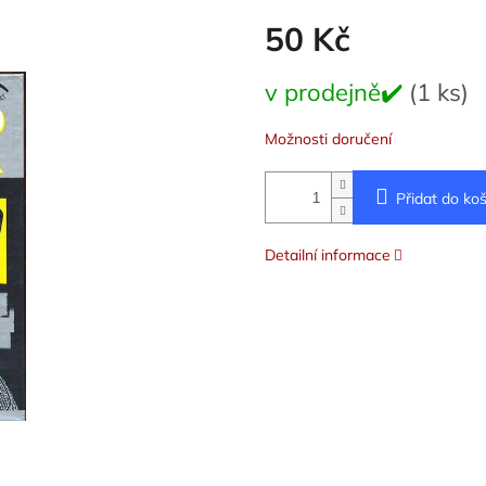
50 Kč
Měrná
v prodejně✔️
(1 ks)
cena:
Možnosti doručení
Přidat do koš
Detailní informace