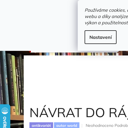
Přejít
objednavka@zelvi-doupe.cz
na
Používáme cookies, 
obsah
webu a díky analýze
Domů
výkon a použitelnost
Adresa+otevírací doba
Novinky
Trvalky a b
Beletrie
Nastavení
NÁVRAT DO RÁJE
Milesová Rosalind
NÁVRAT DO RÁ
Průměrné
Neohodnoceno
Podrob
antikvariát
autor world