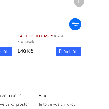
produkt
199 Kč
–29 %
ZA TROCHU LÁSKY
Kožík
František
140 Kč
košíku
Do košíku
ávě u nás?
Blog
vě velký prostor
Je to ve vašich rukou