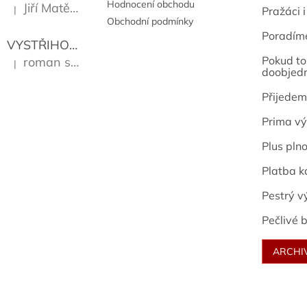
Hodnocení obchodu
Jiří Matějů
|
Pražáci i
Hodnocení produktu je 5 z 5 hvězdiček.
Obchodní podmínky
Poradím
VYSTŘIHOVÁNKY - PRAŽSKÉ PAMÁTKY
Kropáček J
Pokud to 
roman sekanina
|
Hodnocení produktu je 5 z 5 hvězdiček.
doobjed
Přijedem
Prima vý
Plus pln
Platba k
Pestrý v
Pečlivé b
ARCHI