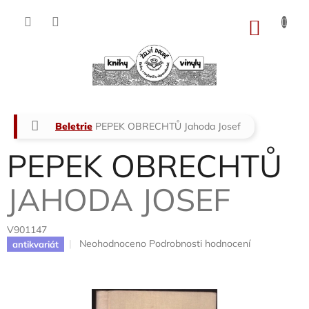
Přejít
na
NÁKU
obsah
KOŠÍK
Domů
Beletrie
PEPEK OBRECHTŮ
Jahoda Josef
PEPEK OBRECHTŮ
JAHODA JOSEF
V901147
Průměrné
Neohodnoceno
Podrobnosti hodnocení
antikvariát
hodnocení
produktu
je
0,0
z