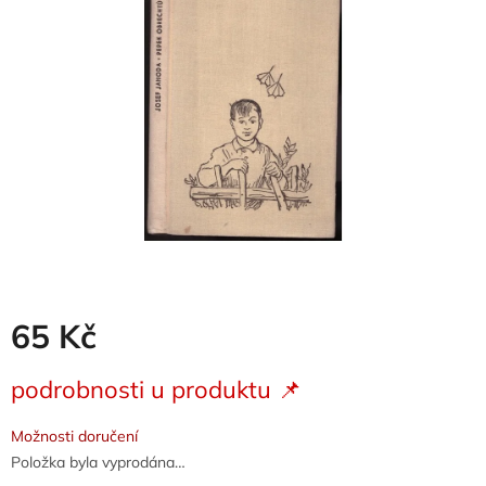
5
hvězdiček.
65 Kč
Měrná
podrobnosti u produktu 📌
cena:
Možnosti doručení
Položka byla vyprodána…