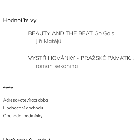
á
p
a
Hodnotíte vy
t
í
BEAUTY AND THE BEAT
Go Go's
Jiří Matějů
|
Hodnocení produktu je 5 z 5 hvězdiček.
VYSTŘIHOVÁNKY - PRAŽSKÉ PAMÁTKY
K
roman sekanina
|
Hodnocení produktu je 5 z 5 hvězdiček.
****
Adresa+otevírací doba
Hodnocení obchodu
Obchodní podmínky
Proč právě u nás?