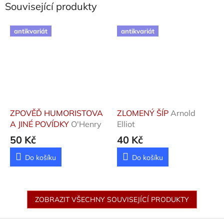
Související produkty
antikvariát
antikvariát
ZPOVĚĎ HUMORISTOVA
ZLOMENÝ ŠÍP
Arnold
A JINÉ POVÍDKY
O'Henry
Elliot
50 Kč
40 Kč
Do košíku
Do košíku
ZOBRAZIT VŠECHNY SOUVISEJÍCÍ PRODUKTY
Z