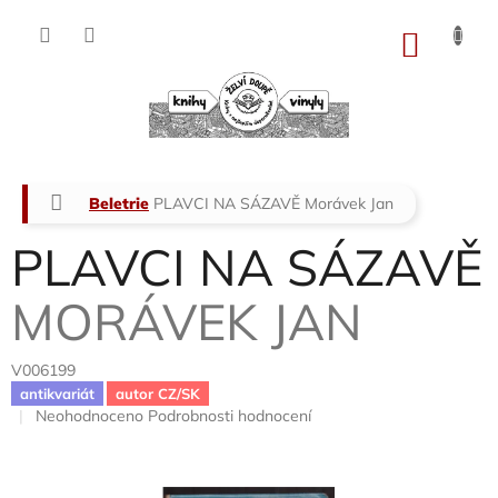
Přejít
na
NÁKU
obsah
KOŠÍK
Domů
Beletrie
PLAVCI NA SÁZAVĚ
Morávek Jan
PLAVCI NA SÁZAVĚ
MORÁVEK JAN
V006199
antikvariát
autor CZ/SK
Průměrné
Neohodnoceno
Podrobnosti hodnocení
hodnocení
produktu
je