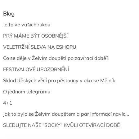
Blog
Je to ve vašich rukou
PRÝ MÁME BÝT OSOBNĚJŠÍ
VELETRŽNÍ SLEVA NA ESHOPU
Co se děje v Želvím doupěti po zavírací době?
FESTIVALOVÉ UPOZORNĚNÍ
Sklad děských věcí pro pěstouny v okrese Mělník
O jednom telegramu
4+1
Jak to bylo se Želvím doupětem a pár informací navíc...
SLEDUJTE NAŠE "SOCKY" KVŮLI OTEVÍRACÍ DOBĚ