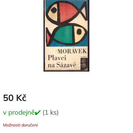
0,0
z
5
hvězdiček.
50 Kč
Měrná
v prodejně✔️
(1 ks)
cena:
Možnosti doručení