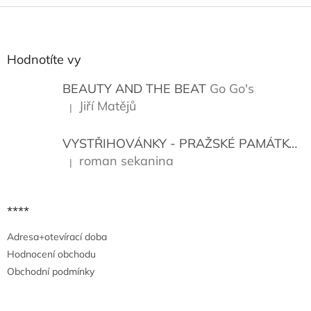
Z
á
p
a
Hodnotíte vy
t
í
BEAUTY AND THE BEAT
Go Go's
Jiří Matějů
|
Hodnocení produktu je 5 z 5 hvězdiček.
VYSTŘIHOVÁNKY - PRAŽSKÉ PAMÁTKY
K
roman sekanina
|
Hodnocení produktu je 5 z 5 hvězdiček.
****
Adresa+otevírací doba
Hodnocení obchodu
Obchodní podmínky