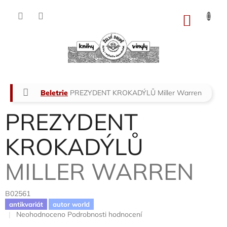
Přejít
na
NÁKU
obsah
KOŠÍK
Domů
Beletrie
PREZYDENT KROKADÝLŮ
Miller Warren
PREZYDENT
KROKADÝLŮ
MILLER WARREN
B02561
antikvariát
autor world
Průměrné
Neohodnoceno
Podrobnosti hodnocení
hodnocení