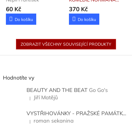
FOREMANA
Jullietta
60 Kč
370 Kč
Herdenson
Do košíku
Do košíku
ZOBRAZIT VŠECHNY SOUVISEJÍCÍ PRODUKTY
Z
á
p
a
Hodnotíte vy
t
í
BEAUTY AND THE BEAT
Go Go's
Jiří Matějů
|
Hodnocení produktu je 5 z 5 hvězdiček.
VYSTŘIHOVÁNKY - PRAŽSKÉ PAMÁTKY
K
roman sekanina
|
Hodnocení produktu je 5 z 5 hvězdiček.