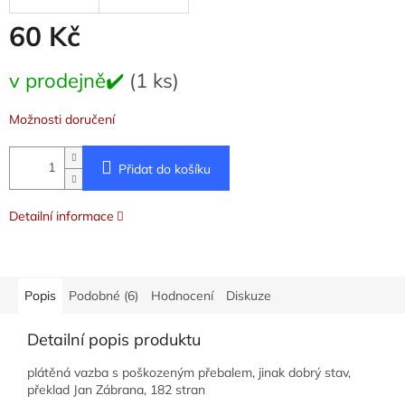
60 Kč
Měrná
v prodejně✔️
(1 ks)
cena:
Možnosti doručení
Přidat do košíku
Detailní informace
Popis
Podobné (6)
Hodnocení
Diskuze
Detailní popis produktu
plátěná vazba s poškozeným přebalem, jinak dobrý stav,
překlad Jan Zábrana, 182 stran