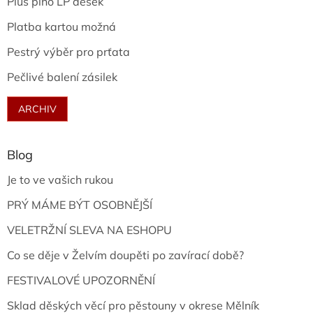
Plus plno LP desek
Platba kartou možná
Pestrý výběr pro prťata
Pečlivé balení zásilek
ARCHIV
Blog
Je to ve vašich rukou
PRÝ MÁME BÝT OSOBNĚJŠÍ
VELETRŽNÍ SLEVA NA ESHOPU
Co se děje v Želvím doupěti po zavírací době?
FESTIVALOVÉ UPOZORNĚNÍ
Sklad děských věcí pro pěstouny v okrese Mělník