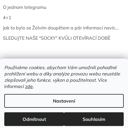
O jednom telegramu
4+1
Jak to bylo se Želvím doupětem a pár informací navíc...
SLEDUJTE NAŠE "SOCKY" KVŮLI OTEVÍRACÍ DOBĚ
Používáme cookies, abychom Vám umožnili pohodlné
prohlížení webu a díky analýze provozu webu neustále
zlepšovali jeho funkce, výkon a použitelnost.
Více
informací
zde
.
Vytvořil Shoptet
Nastavení
Copyright 2026
Želví doupě | knihy & vinyly | Mělník
. Všechna
Odmítnout
Souhlasím
práva vyhrazena.
Upravit nastavení cookies