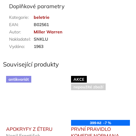
Doplňkové parametry
Kategorie
:
beletrie
EAN
:
B02561
Autor
:
Miller Warren
Nakladatel
:
SNKLU
Vydáno
:
1963
Související produkty
antikvariát
AKCE
nepoužité zboží
399 Kč
–7 %
APOKRYFY Z ÉTERU
PRVNÍ PRAVIDLO
Nepil František
KOMEDIE NORMANA