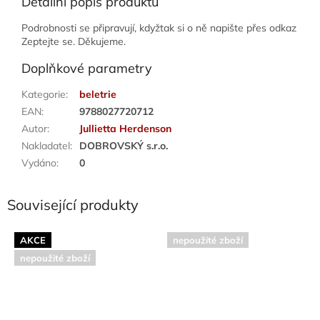
Detailní popis produktu
Podrobnosti se připravují, kdyžtak si o ně napište přes odkaz
Zeptejte se. Děkujeme.
Doplňkové parametry
Kategorie
:
beletrie
EAN
:
9788027720712
Autor
:
Jullietta Herdenson
Nakladatel
:
DOBROVSKÝ s.r.o.
Vydáno
:
0
Související produkty
AKCE
nepoužité zboží
nepoužité zboží