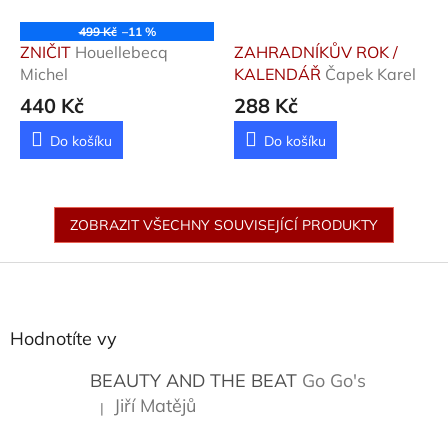
499 Kč
–11 %
ZNIČIT
Houellebecq
ZAHRADNÍKŮV ROK /
Michel
KALENDÁŘ
Čapek Karel
440 Kč
288 Kč
Do košíku
Do košíku
ZOBRAZIT VŠECHNY SOUVISEJÍCÍ PRODUKTY
Z
á
p
a
Hodnotíte vy
t
í
BEAUTY AND THE BEAT
Go Go's
Jiří Matějů
|
Hodnocení produktu je 5 z 5 hvězdiček.