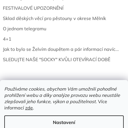
FESTIVALOVÉ UPOZORNĚNÍ
Sklad děských věcí pro pěstouny v okrese Mělník
O jednom telegramu
4+1
Jak to bylo se Želvím doupětem a pár informací navíc...
SLEDUJTE NAŠE "SOCKY" KVŮLI OTEVÍRACÍ DOBĚ
Používáme cookies, abychom Vám umožnili pohodlné
prohlížení webu a díky analýze provozu webu neustále
zlepšovali jeho funkce, výkon a použitelnost.
Více
informací
zde
.
Vytvořil Shoptet
Nastavení