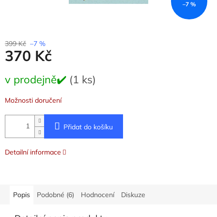
–7 %
399 Kč
–7 %
370 Kč
Měrná
v prodejně✔️
(1 ks)
cena:
Možnosti doručení
Přidat do košíku
Detailní informace
Popis
Podobné (6)
Hodnocení
Diskuze