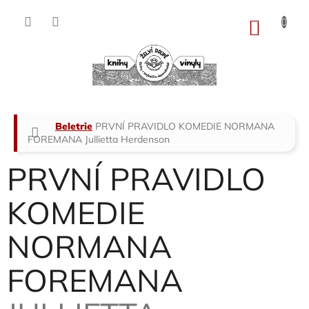
Přejít
na
NÁKU
obsah
KOŠÍK
Domů
Beletrie
PRVNÍ PRAVIDLO KOMEDIE NORMANA
FOREMANA
Jullietta Herdenson
PRVNÍ PRAVIDLO
KOMEDIE
NORMANA
FOREMANA