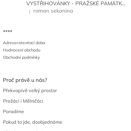
VYSTŘIHOVÁNKY - PRAŽSKÉ PAMÁTKY
K
roman sekanina
|
Hodnocení produktu je 5 z 5 hvězdiček.
****
Adresa+otevírací doba
Hodnocení obchodu
Obchodní podmínky
Proč právě u nás?
Překvapivě velký prostor
Pražáci i Mělničáci
Poradíme
Pokud to jde, doobjednáme