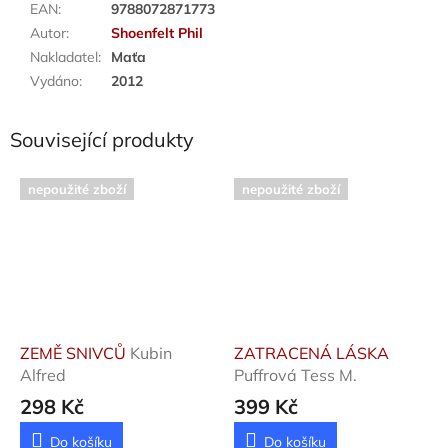
EAN
:
9788072871773
Autor
:
Shoenfelt Phil
Nakladatel
:
Maťa
Vydáno
:
2012
Související produkty
nepoužité zboží
nepoužité zboží
ZEMĚ SNIVCŮ
Kubin
ZATRACENÁ LÁSKA
Alfred
Puffrová Tess M.
298 Kč
399 Kč
Do košíku
Do košíku