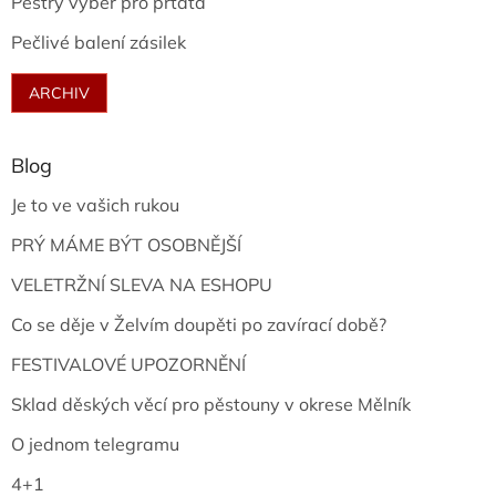
Pestrý výběr pro prťata
Pečlivé balení zásilek
ARCHIV
Blog
Je to ve vašich rukou
PRÝ MÁME BÝT OSOBNĚJŠÍ
VELETRŽNÍ SLEVA NA ESHOPU
Co se děje v Želvím doupěti po zavírací době?
FESTIVALOVÉ UPOZORNĚNÍ
Sklad děských věcí pro pěstouny v okrese Mělník
O jednom telegramu
4+1