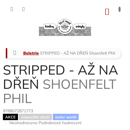
Přejít
na
NÁKU
obsah
KOŠÍK
Domů
Beletrie
STRIPPED - AŽ NA DŘEŇ
Shoenfelt Phil
STRIPPED - AŽ NA
DŘEŇ
SHOENFELT
PHIL
9788072871773
AKCE
nepoužité zboží
autor world
Průměrné
Neohodnoceno
Podrobnosti hodnocení
hodnocení