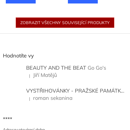
ZOBRAZIT VŠECHNY SOUVISEJÍCÍ PRODUKTY
Z
á
p
a
Hodnotíte vy
t
í
BEAUTY AND THE BEAT
Go Go's
Jiří Matějů
|
Hodnocení produktu je 5 z 5 hvězdiček.
VYSTŘIHOVÁNKY - PRAŽSKÉ PAMÁTKY
K
roman sekanina
|
Hodnocení produktu je 5 z 5 hvězdiček.
****
Adresa+otevírací doba