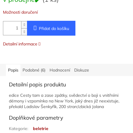
cena:
Možnosti doručení
Přidat do košíku
Detailní informace
Popis
Podobné (6)
Hodnocení
Diskuze
Detailní popis produktu
edice Cesty tam a zase zpátky, svědectví o boji s vnitřními
démony i vzpomínka na New York, jaký dnes již neexistuje,
překald Ladislav Šenkyřík, 200 stran;Izbická Jolana
Doplňkové parametry
Kategorie
:
beletrie