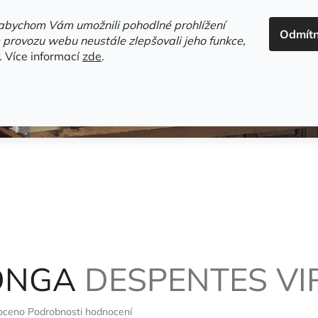
ADRESA+OTEVÍRACÍ DOBA
HODNOCENÍ OBCHODU
OBC
abychom Vám umožnili pohodlné prohlížení
Odmít
HLEDAT
 provozu webu neustále zlepšovali jeho funkce,
.
Více informací
zde
.
estsellery
Gramodesky
Detektivky
Knihy o Mělníku a 
KONGA
DESPENTES VI
oceno
Podrobnosti hodnocení