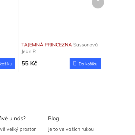
produkt
TAJEMNÁ PRINCEZNA
Sassonová
Jean P.
55 Kč
košíku
Do košíku
ávě u nás?
Blog
vě velký prostor
Je to ve vašich rukou