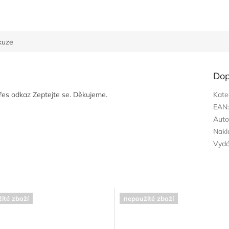
kuze
Dop
přes odkaz Zeptejte se. Děkujeme.
Kate
EAN
Auto
Nakl
Vyd
ité zboží
nepoužité zboží