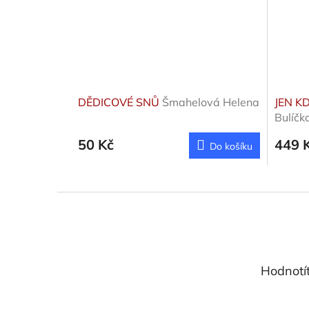
DĚDICOVÉ SNŮ
Šmahelová Helena
JEN K
Bulíčk
50 Kč
449 
Do košíku
Z
á
p
a
t
Hodnotí
í