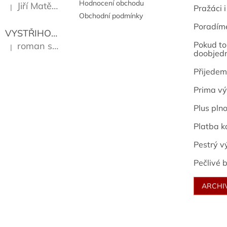
Hodnocení obchodu
Jiří Matějů
|
Pražáci i
Hodnocení produktu je 5 z 5 hvězdiček.
Obchodní podmínky
Poradím
VYSTŘIHOVÁNKY - PRAŽSKÉ PAMÁTKY
Kropáček J
Pokud to 
roman sekanina
|
Hodnocení produktu je 5 z 5 hvězdiček.
doobjed
Přijedem
Prima vý
Plus pln
Platba k
Pestrý v
Pečlivé b
ARCHI