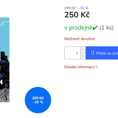
í
299 Kč
–16 %
250 Kč
Měrná
v prodejně✔️
(1 ks)
cena:
.
Možnosti doručení
Přidat do koš
Detailní informace
299 Kč
–16 %