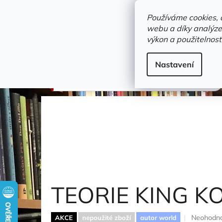
Přejít
objednavka@zelvi-doupe.cz
na
Používáme cookies, 
obsah
webu a díky analýze
Domů
výkon a použitelnost
Adresa+otevírací doba
Novinky
Trvalky a b
Beletrie
Nastavení
TEORIE KING KONGA
Despentes Virginie
TEORIE KING 
Průměrné
Neohodn
AKCE
nepoužité zboží
autor world