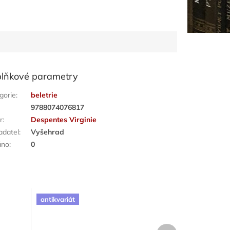
lňkové parametry
gorie
:
beletrie
:
9788074076817
r
:
Despentes Virginie
adatel
:
Vyšehrad
áno
:
0
antikvariát
Další