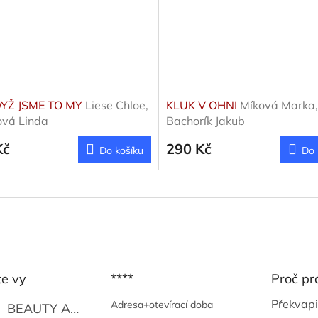
DYŽ JSME TO MY
Liese Chloe,
KLUK V OHNI
Míková Marka,
ová Linda
Bachorík Jakub
Kč
290 Kč
Do košíku
Do 
te vy
****
Proč pr
Překvapi
Adresa+otevírací doba
BEAUTY AND THE BEAT
Go Go's