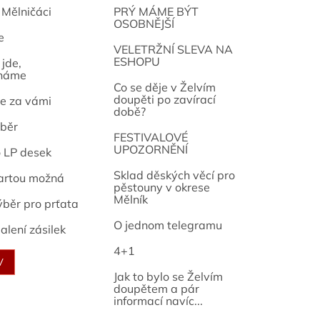
 Mělničáci
PRÝ MÁME BÝT
OSOBNĚJŠÍ
e
osef
VELETRŽNÍ SLEVA NA
ESHOPU
jde,
náme
Co se děje v Želvím
doupěti po zavírací
e za vámi
době?
běr
FESTIVALOVÉ
UPOZORNĚNÍ
o LP desek
Sklad děských věcí pro
artou možná
pěstouny v okrese
Mělník
ýběr pro prťata
O jednom telegramu
alení zásilek
4+1
V
Jak to bylo se Želvím
doupětem a pár
informací navíc...