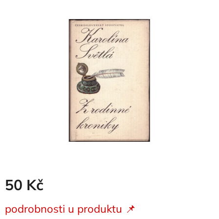
produktu
je
0,0
z
5
hvězdiček.
50 Kč
Měrná
podrobnosti u produktu 📌
cena: