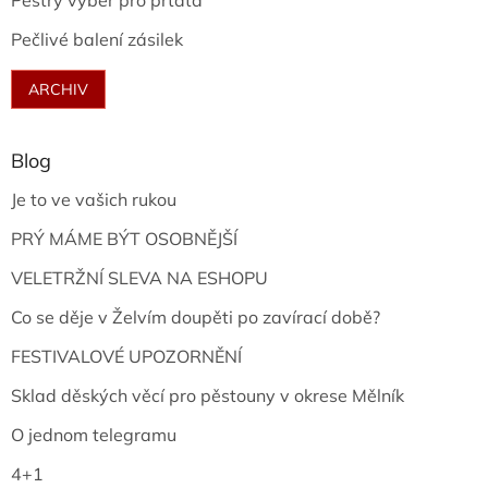
Pestrý výběr pro prťata
Pečlivé balení zásilek
ARCHIV
Blog
Je to ve vašich rukou
PRÝ MÁME BÝT OSOBNĚJŠÍ
VELETRŽNÍ SLEVA NA ESHOPU
Co se děje v Želvím doupěti po zavírací době?
FESTIVALOVÉ UPOZORNĚNÍ
Sklad děských věcí pro pěstouny v okrese Mělník
O jednom telegramu
4+1