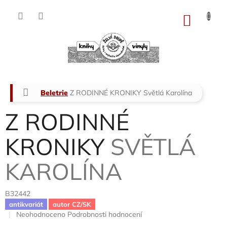
Přejít
na
NÁKU
obsah
KOŠÍK
Domů
Beletrie
Z RODINNÉ KRONIKY
Světlá Karolína
Z RODINNÉ
KRONIKY
SVĚTLÁ
KAROLÍNA
B32442
antikvariát
autor CZ/SK
Průměrné
Neohodnoceno
Podrobnosti hodnocení
hodnocení