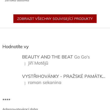
ženská autorka
ZOBRAZIT VŠECHNY SOUVISEJÍCÍ PRODUKTY
Z
á
p
a
Hodnotíte vy
t
í
BEAUTY AND THE BEAT
Go Go's
Jiří Matějů
|
Hodnocení produktu je 5 z 5 hvězdiček.
VYSTŘIHOVÁNKY - PRAŽSKÉ PAMÁTKY
K
roman sekanina
|
Hodnocení produktu je 5 z 5 hvězdiček.
****
Adresa+otevírací doba