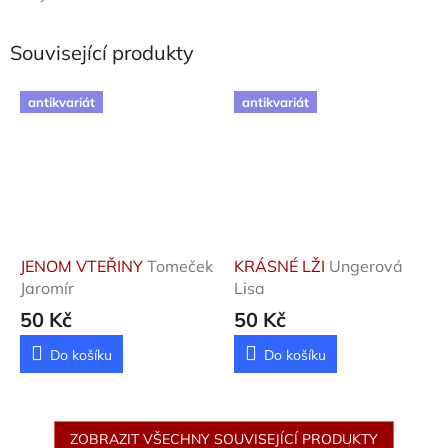
Související produkty
antikvariát
antikvariát
JENOM VTEŘINY
Tomeček
KRÁSNÉ LŽI
Ungerová
Jaromír
Lisa
50 Kč
50 Kč
Do košíku
Do košíku
ZOBRAZIT VŠECHNY SOUVISEJÍCÍ PRODUKTY