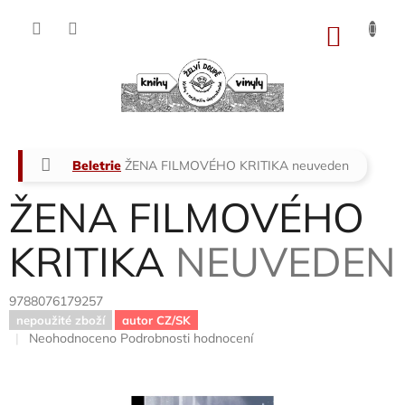
Přejít
na
NÁKU
obsah
KOŠÍK
Domů
Beletrie
ŽENA FILMOVÉHO KRITIKA
neuveden
ŽENA FILMOVÉHO
KRITIKA
NEUVEDEN
9788076179257
nepoužité zboží
autor CZ/SK
Průměrné
Neohodnoceno
Podrobnosti hodnocení
hodnocení
produktu
je