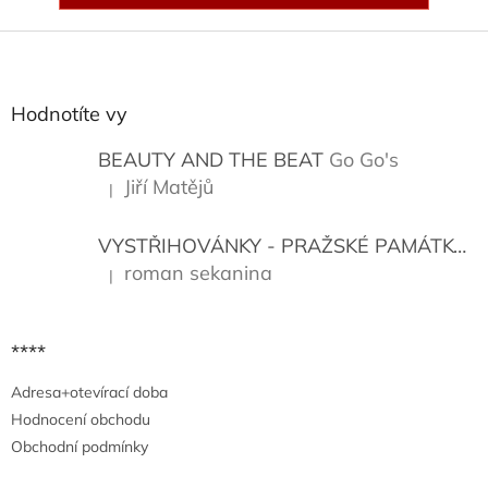
Z
á
p
a
Hodnotíte vy
t
í
BEAUTY AND THE BEAT
Go Go's
Jiří Matějů
|
Hodnocení produktu je 5 z 5 hvězdiček.
VYSTŘIHOVÁNKY - PRAŽSKÉ PAMÁTKY
K
roman sekanina
|
Hodnocení produktu je 5 z 5 hvězdiček.
****
Adresa+otevírací doba
Hodnocení obchodu
Obchodní podmínky