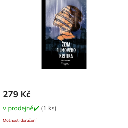
0,0
z
5
hvězdiček.
279 Kč
Měrná
v prodejně✔️
(1 ks)
cena:
Možnosti doručení