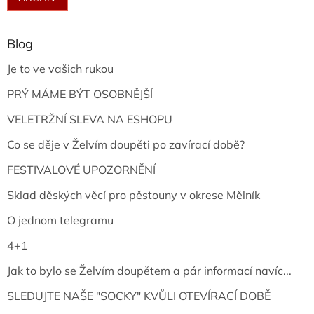
Blog
Je to ve vašich rukou
PRÝ MÁME BÝT OSOBNĚJŠÍ
VELETRŽNÍ SLEVA NA ESHOPU
Co se děje v Želvím doupěti po zavírací době?
FESTIVALOVÉ UPOZORNĚNÍ
Sklad děských věcí pro pěstouny v okrese Mělník
O jednom telegramu
4+1
Jak to bylo se Želvím doupětem a pár informací navíc...
SLEDUJTE NAŠE "SOCKY" KVŮLI OTEVÍRACÍ DOBĚ