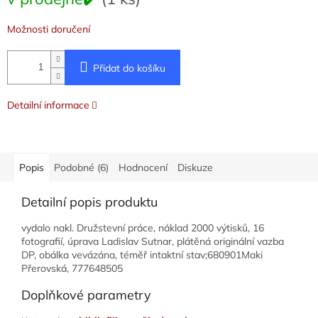
cena:
Možnosti doručení
Přidat do košíku
Detailní informace
Popis
Podobné (6)
Hodnocení
Diskuze
Detailní popis produktu
vydalo nakl. Družstevní práce, náklad 2000 výtisků, 16
fotografií, úprava Ladislav Sutnar, plátěná originální vazba
DP, obálka vevázána, téměř intaktní stav;680901Maki
Přerovská, 777648505
Doplňkové parametry