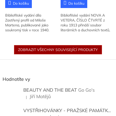
Do košíku
Do košíku
Bibliofilské vydání díla
Bibliofilské vydání NOVA A
Zastřený profil od Miloše
VETERA, ČÍSLO ČTVRTÉ z
Martena, publikované jako
roku 1913 přináší soubor
soukromý tisk v roce 1940.
literárních a duchovních textů,
Vzácná záležitost s
doplněný o dřevoryty Josefa
ilustrovanou obálkou.
Váchala a Maurice Denise.
ZOBRAZIT VŠECHNY SOUVISEJÍCÍ PRODUKTY
Z
á
p
a
Hodnotíte vy
t
í
BEAUTY AND THE BEAT
Go Go's
Jiří Matějů
|
Hodnocení produktu je 5 z 5 hvězdiček.
VYSTŘIHOVÁNKY - PRAŽSKÉ PAMÁTKY
K