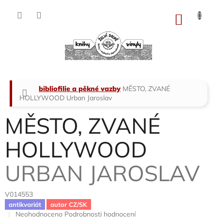
Přejít
na
NÁKU
obsah
KOŠÍK
Domů
bibliofilie a pěkné vazby
MĚSTO, ZVANÉ
HOLLYWOOD
Urban Jaroslav
MĚSTO, ZVANÉ
HOLLYWOOD
URBAN JAROSLAV
V014553
antikvariát
autor CZ/SK
Průměrné
Neohodnoceno
Podrobnosti hodnocení