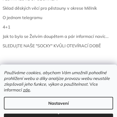
Sklad děských věcí pro pěstouny v okrese Mělník
O jednom telegramu
4+1
Jak to bylo se Želvím doupětem a pár informací navíc...
SLEDUJTE NAŠE "SOCKY" KVŮLI OTEVÍRACÍ DOBĚ
Používáme cookies, abychom Vám umožnili pohodlné
prohlížení webu a díky analýze provozu webu neustále
zlepšovali jeho funkce, výkon a použitelnost.
Více
informací
zde
.
Vytvořil Shoptet
Nastavení
Copyright 2026
Želví doupě | knihy & vinyly | Mělník
. Všechna