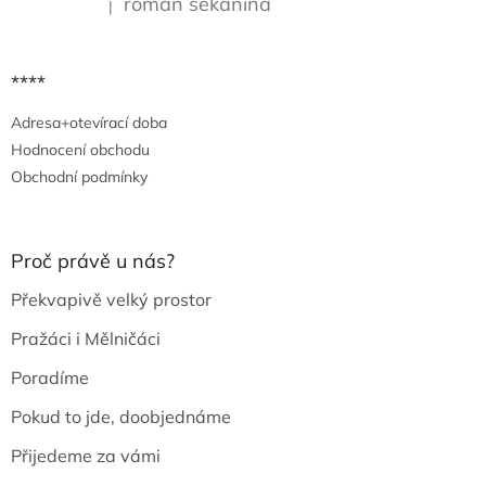
roman sekanina
|
Hodnocení produktu je 5 z 5 hvězdiček.
****
Adresa+otevírací doba
Hodnocení obchodu
Obchodní podmínky
Proč právě u nás?
Překvapivě velký prostor
Pražáci i Mělničáci
Poradíme
Pokud to jde, doobjednáme
Přijedeme za vámi