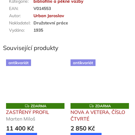
Kategorie
:
bibliofilie a pěkné vazby
EAN
:
V014553
Autor
:
Urban Jaroslav
Nakladatel
:
Družstevní práce
Vydáno
:
1935
Související produkty
antikvariát
antikvariát
Z
Z
ZDARMA
ZDARMA
D
D
ZASTŘENÝ PROFIL
NOVA A VETERA, ČÍSLO
A
A
Marten Miloš
ČTVRTÉ
R
R
M
M
11 400 Kč
2 850 Kč
A
A