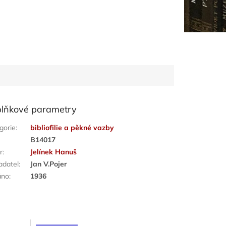
lňkové parametry
gorie
:
bibliofilie a pěkné vazby
:
B14017
r
:
Jelínek Hanuš
adatel
:
Jan V.Pojer
áno
:
1936