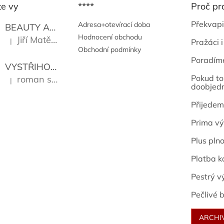
te vy
****
Proč pr
Překvapi
Adresa+otevírací doba
BEAUTY AND THE BEAT
Go Go's
Hodnocení obchodu
Jiří Matějů
|
Pražáci i
Hodnocení produktu je 5 z 5 hvězdiček.
Obchodní podmínky
Poradím
VYSTŘIHOVÁNKY - PRAŽSKÉ PAMÁTKY
Kropáček J
Pokud to 
roman sekanina
|
Hodnocení produktu je 5 z 5 hvězdiček.
doobjed
Přijedem
Prima vý
Plus pln
Platba k
Pestrý v
Pečlivé b
ARCHI