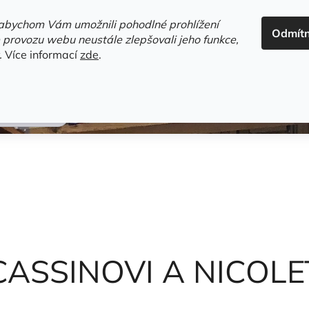
ADRESA+OTEVÍRACÍ DOBA
HODNOCENÍ OBCHODU
OBC
abychom Vám umožnili pohodlné prohlížení
Odmít
HLEDAT
 provozu webu neustále zlepšovali jeho funkce,
.
Více informací
zde
.
estsellery
Gramodesky
Detektivky
Knihy o Mělníku a 
nek Hanuš
CASSINOVI A NICOL