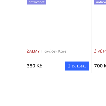
antikvariát
antikv
ŽALMY
Hlaváček Karel
ŽIVÉ
350 Kč
700 
Do košíku
Z
á
p
a
t