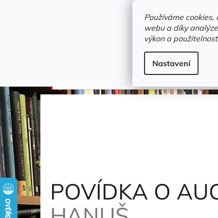
Přejít
objednavka@zelvi-doupe.cz
na
Používáme cookies, 
obsah
webu a díky analýze
Domů
výkon a použitelnost
Adresa+otevírací doba
Novinky
Trvalky a b
bibliofilie a pěkné vazby
Nastavení
POVÍDKA O AUCASSINOVI A NICOLETTĚ
Jelí
POVÍDKA O AU
HANUŠ