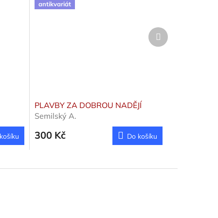
antikvariát
Další
produkt
PLAVBY ZA DOBROU NADĚJÍ
Semilský A.
300 Kč
košíku
Do košíku