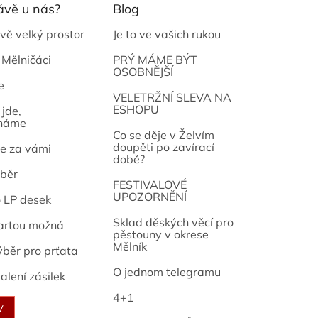
ávě u nás?
Blog
vě velký prostor
Je to ve vašich rukou
 Mělničáci
PRÝ MÁME BÝT
OSOBNĚJŠÍ
e
osef
VELETRŽNÍ SLEVA NA
ESHOPU
jde,
náme
Co se děje v Želvím
doupěti po zavírací
e za vámi
době?
běr
FESTIVALOVÉ
UPOZORNĚNÍ
o LP desek
Sklad děských věcí pro
artou možná
pěstouny v okrese
Mělník
ýběr pro prťata
O jednom telegramu
alení zásilek
4+1
V