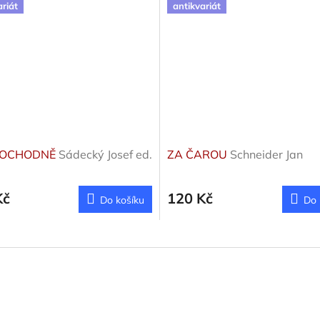
ariát
antikvariát
 POCHODNĚ
Sádecký Josef ed.
ZA ČAROU
Schneider Jan
Kč
120 Kč
Do košíku
Do 