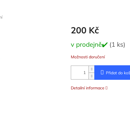
ní
200 Kč
Měrná
v prodejně✔️
(1 ks)
cena:
Možnosti doručení
Přidat do koš
Detailní informace