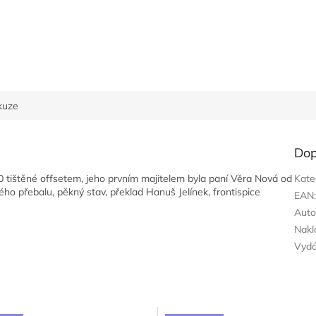
kuze
Dop
50 tištěné offsetem, jeho prvním majitelem byla paní Věra Nová od
Kate
ého přebalu, pěkný stav, překlad Hanuš Jelínek, frontispice
EAN
Auto
Nakl
Vyd