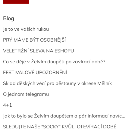
Blog
Je to ve vašich rukou
PRÝ MÁME BÝT OSOBNĚJŠÍ
VELETRŽNÍ SLEVA NA ESHOPU
Co se děje v Želvím doupěti po zavírací době?
FESTIVALOVÉ UPOZORNĚNÍ
Sklad děských věcí pro pěstouny v okrese Mělník
O jednom telegramu
4+1
Jak to bylo se Želvím doupětem a pár informací navíc...
SLEDUJTE NAŠE "SOCKY" KVŮLI OTEVÍRACÍ DOBĚ