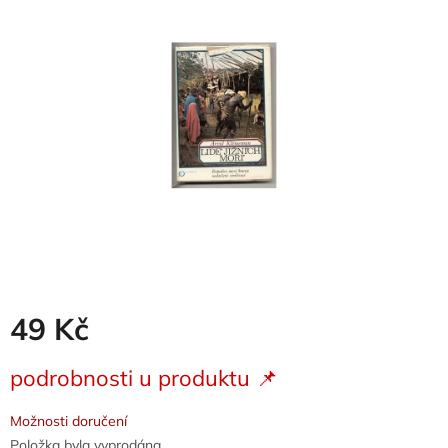
z
5
hvězdiček.
49 Kč
Měrná
podrobnosti u produktu 📌
cena:
Možnosti doručení
Položka byla vyprodána…