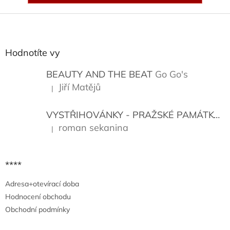
Z
á
p
a
Hodnotíte vy
t
í
BEAUTY AND THE BEAT
Go Go's
Jiří Matějů
|
Hodnocení produktu je 5 z 5 hvězdiček.
VYSTŘIHOVÁNKY - PRAŽSKÉ PAMÁTKY
K
roman sekanina
|
Hodnocení produktu je 5 z 5 hvězdiček.
****
Adresa+otevírací doba
Hodnocení obchodu
Obchodní podmínky