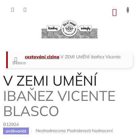
Přejít
na
NÁKU
obsah
KOŠÍK
Domů
cestování cizina
V ZEMI UMĚNÍ
Ibaňez Vicente
Blasco
V ZEMI UMĚNÍ
IBAŇEZ VICENTE
BLASCO
B12924
Průměrné
Neohodnoceno
Podrobnosti hodnocení
antikvariát
hodnocení