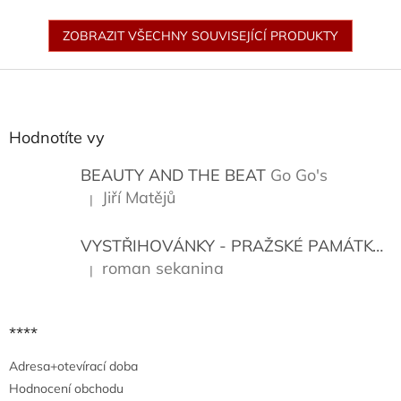
ZOBRAZIT VŠECHNY SOUVISEJÍCÍ PRODUKTY
Z
á
p
a
Hodnotíte vy
t
í
BEAUTY AND THE BEAT
Go Go's
Jiří Matějů
|
Hodnocení produktu je 5 z 5 hvězdiček.
VYSTŘIHOVÁNKY - PRAŽSKÉ PAMÁTKY
K
roman sekanina
|
Hodnocení produktu je 5 z 5 hvězdiček.
****
Adresa+otevírací doba
Hodnocení obchodu