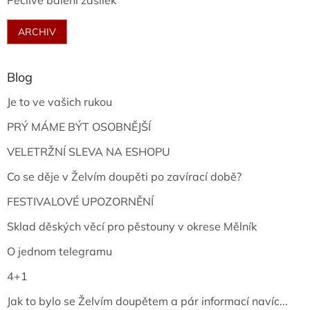
Pečlivé balení zásilek
ARCHIV
Blog
Je to ve vašich rukou
PRÝ MÁME BÝT OSOBNĚJŠÍ
VELETRŽNÍ SLEVA NA ESHOPU
Co se děje v Želvím doupěti po zavírací době?
FESTIVALOVÉ UPOZORNĚNÍ
Sklad děských věcí pro pěstouny v okrese Mělník
O jednom telegramu
4+1
Jak to bylo se Želvím doupětem a pár informací navíc...