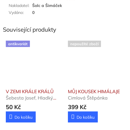
Nakladatel
:
Šolc a Šimáček
Vydáno
:
0
Související produkty
antikvariát
nepoužité zboží
V ZEMI KRÁLE KRÁLŮ
MŮJ KOUSEK HIMÁLAJE
Šebesta Josef, Hladký
Cimlová Štěpánka
Miroslav
50 Kč
399 Kč
Do košíku
Do košíku