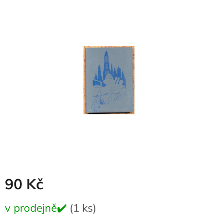
produktu
je
0,0
z
5
hvězdiček.
90 Kč
Měrná
v prodejně✔️
(1 ks)
cena: