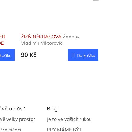
ER
ŽIZŇ NĚKRASOVA
Ždanov
DE
Vladimir Viktorovič
90 Kč
košíku
Do košíku
ávě u nás?
Blog
vě velký prostor
Je to ve vašich rukou
 Mělničáci
PRÝ MÁME BÝT