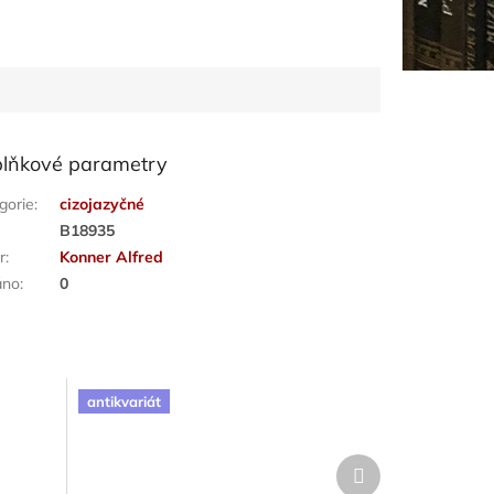
lňkové parametry
gorie
:
cizojazyčné
:
B18935
r
:
Konner Alfred
áno
:
0
antikvariát
Další
produkt