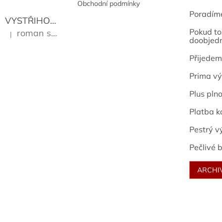
Obchodní podmínky
Poradím
VYSTŘIHOVÁNKY - PRAŽSKÉ PAMÁTKY
Kropáček J
Pokud to 
roman sekanina
|
Hodnocení produktu je 5 z 5 hvězdiček.
doobjed
Přijedem
Prima vý
Plus pln
Platba k
Pestrý v
Pečlivé b
ARCHI