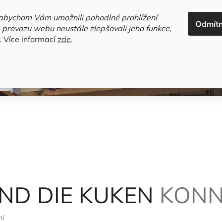
ADRESA+OTEVÍRACÍ DOBA
HODNOCENÍ OBCHODU
OBC
abychom Vám umožnili pohodlné prohlížení
Odmít
HLEDAT
 provozu webu neustále zlepšovali jeho funkce,
.
Více informací
zde
.
estsellery
Gramodesky
Detektivky
Knihy o Mělníku a 
ND DIE KUKEN
KONN
ní