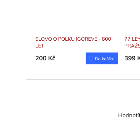
SLOVO O POLKU IGOREVE - 800
77 LE
LET
PRAŽS
(ŠPAN
200 Kč
399 
Do košíku
Z
á
p
a
t
Hodnotí
í