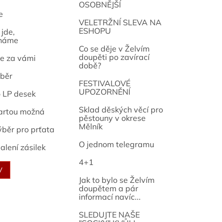
OSOBNĚJŠÍ
e
osef
VELETRŽNÍ SLEVA NA
ESHOPU
jde,
náme
Co se děje v Želvím
doupěti po zavírací
e za vámi
době?
běr
FESTIVALOVÉ
UPOZORNĚNÍ
o LP desek
Sklad děských věcí pro
artou možná
pěstouny v okrese
Mělník
ýběr pro prťata
O jednom telegramu
alení zásilek
4+1
V
Jak to bylo se Želvím
doupětem a pár
informací navíc...
SLEDUJTE NAŠE