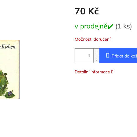
70 Kč
Měrná
v prodejně✔️
(1 ks)
cena:
Možnosti doručení
Přidat do koš
Detailní informace