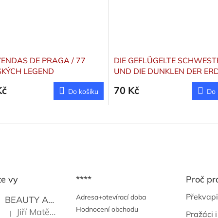
YENDAS DE PRAGA / 77
DIE GEFLÜGELTE SCHWEST
KÝCH LEGEND
UND DIE DUNKLEN DER ER
ĚLSKY)
Kč
70 Kč
Do košíku
Do 
te vy
****
Proč pr
Překvapi
Adresa+otevírací doba
BEAUTY AND THE BEAT
Go Go's
Hodnocení obchodu
Jiří Matějů
|
Pražáci i
Hodnocení produktu je 5 z 5 hvězdiček.