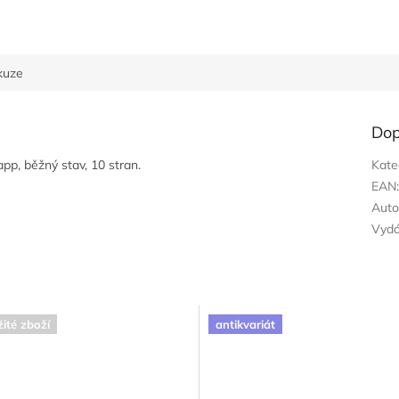
kuze
Dop
pp, běžný stav, 10 stran.
Kate
EAN
Auto
Vyd
ité zboží
antikvariát