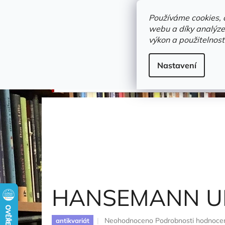
Přejít
objednavka@zelvi-doupe.cz
na
Používáme cookies, 
obsah
webu a díky analýze
Domů
výkon a použitelnost
Adresa+otevírací doba
Novinky
Trvalky a b
cizojazyčné / other languages
Nastavení
HANSEMANN UND DIE KUKEN
Konner Alfred
HANSEMANN U
Průměrné
Neohodnoceno
Podrobnosti hodnoce
antikvariát