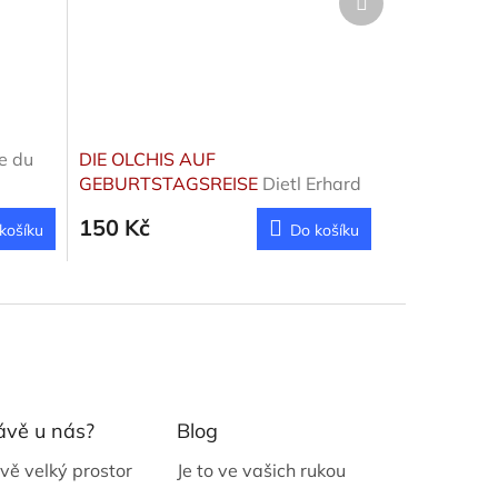
produkt
e du
DIE OLCHIS AUF
GEBURTSTAGSREISE
Dietl Erhard
150 Kč
košíku
Do košíku
ávě u nás?
Blog
vě velký prostor
Je to ve vašich rukou