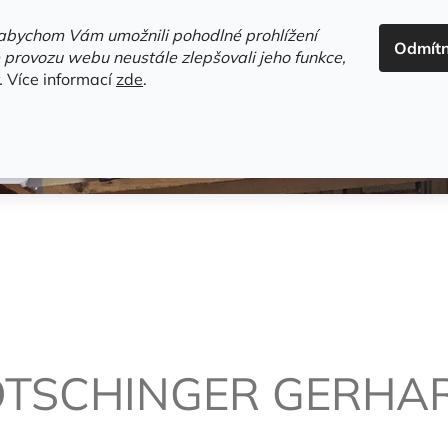
ADRESA+OTEVÍRACÍ DOBA
HODNOCENÍ OBCHODU
OBC
abychom Vám umožnili pohodlné prohlížení
Odmít
HLEDAT
 provozu webu neustále zlepšovali jeho funkce,
.
Více informací
zde
.
estsellery
Gramodesky
Detektivky
Knihy o Mělníku a 
OTSCHINGER GERHA