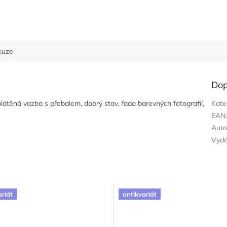
kuze
Dop
plátěná vazba s přebalem, dobrý stav, řada barevných fotografií,
Kate
EAN
Auto
Vyd
ariát
antikvariát