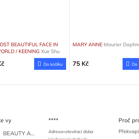
OST BEAUTIFUL FACE IN
MARY ANNE
Maurier Daphn
ORLD / KEENING
Xue Shu
Kč
75 Kč
Do košíku
Do 
te vy
****
Proč pr
Překvapi
Adresa+otevírací doba
BEAUTY AND THE BEAT
Go Go's