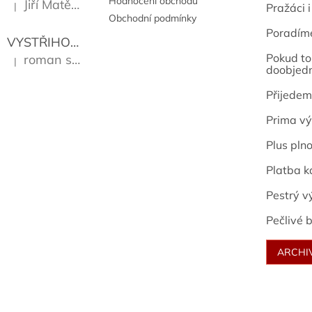
Hodnocení obchodu
Jiří Matějů
|
Pražáci i
Hodnocení produktu je 5 z 5 hvězdiček.
Obchodní podmínky
Poradím
VYSTŘIHOVÁNKY - PRAŽSKÉ PAMÁTKY
Kropáček J
Pokud to 
roman sekanina
|
Hodnocení produktu je 5 z 5 hvězdiček.
doobjed
Přijedem
Prima vý
Plus pln
Platba k
Pestrý v
Pečlivé b
ARCHI