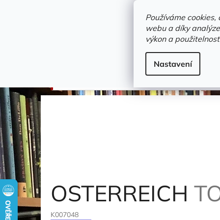
Přejít
objednavka@zelvi-doupe.cz
na
Používáme cookies, 
obsah
webu a díky analýze
Domů
výkon a použitelnost
Adresa+otevírací doba
Novinky
Trvalky a b
cizojazyčné / other languages
Nastavení
OSTERREICH
Totschinger Gerhard, Schmolzer
OSTERREICH
T
K007048