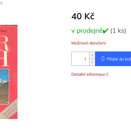
ní
40 Kč
Měrná
v prodejně✔️
(1 ks)
cena:
Možnosti doručení
Přidat do koš
Detailní informace