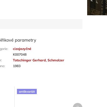
lňkové parametry
gorie
:
cizojazyčné
:
K007048
r
:
Totschinger Gerhard, Schmolzer
áno
:
1983
antikvariát
Další