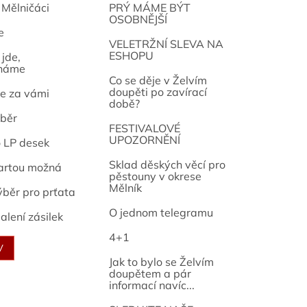
 Mělničáci
PRÝ MÁME BÝT
OSOBNĚJŠÍ
e
osef
VELETRŽNÍ SLEVA NA
ESHOPU
jde,
náme
Co se děje v Želvím
doupěti po zavírací
e za vámi
době?
běr
FESTIVALOVÉ
UPOZORNĚNÍ
o LP desek
Sklad děských věcí pro
artou možná
pěstouny v okrese
Mělník
ýběr pro prťata
O jednom telegramu
alení zásilek
4+1
V
Jak to bylo se Želvím
doupětem a pár
informací navíc...