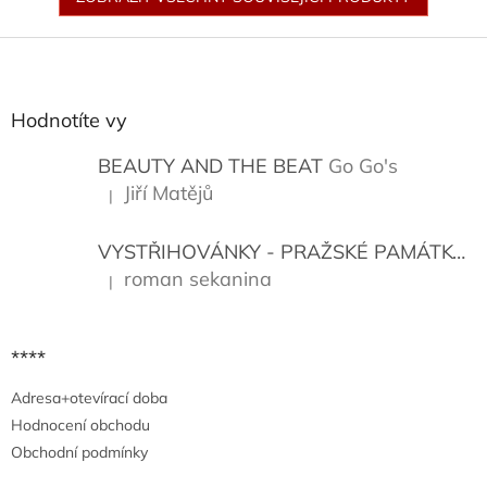
Z
á
p
a
Hodnotíte vy
t
í
BEAUTY AND THE BEAT
Go Go's
Jiří Matějů
|
Hodnocení produktu je 5 z 5 hvězdiček.
VYSTŘIHOVÁNKY - PRAŽSKÉ PAMÁTKY
K
roman sekanina
|
Hodnocení produktu je 5 z 5 hvězdiček.
****
Adresa+otevírací doba
Hodnocení obchodu
Obchodní podmínky