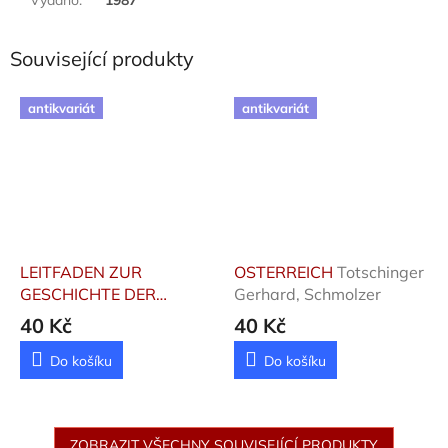
Související produkty
antikvariát
antikvariát
LEITFADEN ZUR
OSTERREICH
Totschinger
GESCHICHTE DER
Gerhard, Schmolzer
TSCHECHOSLOWAKEI
40 Kč
40 Kč
Novák Václav
Do košíku
Do košíku
ZOBRAZIT VŠECHNY SOUVISEJÍCÍ PRODUKTY