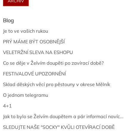
ARCHIV
Blog
Je to ve vašich rukou
PRÝ MÁME BÝT OSOBNĚJŠÍ
VELETRŽNÍ SLEVA NA ESHOPU
Co se děje v Želvím doupěti po zavírací době?
FESTIVALOVÉ UPOZORNĚNÍ
Sklad děských věcí pro pěstouny v okrese Mělník
O jednom telegramu
4+1
Jak to bylo se Želvím doupětem a pár informací navíc...
SLEDUJTE NAŠE "SOCKY" KVŮLI OTEVÍRACÍ DOBĚ