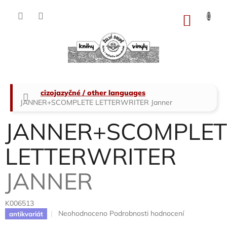
Přejít
na
NÁKU
obsah
KOŠÍK
Domů
cizojazyčné / other languages
JANNER+SCOMPLETE LETTERWRITER
Janner
JANNER+SCOMPLET
LETTERWRITER
JANNER
K006513
Průměrné
Neohodnoceno
Podrobnosti hodnocení
antikvariát
hodnocení