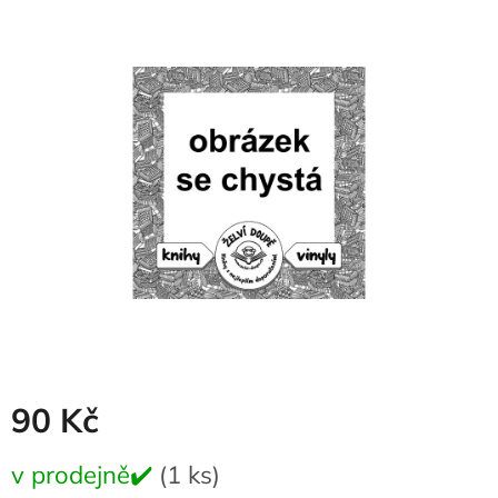
produktu
je
0,0
z
5
hvězdiček.
90 Kč
Měrná
v prodejně✔️
(1 ks)
cena: