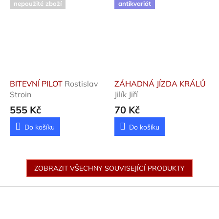
nepoužité zboží
antikvariát
BITEVNÍ PILOT
Rostislav
ZÁHADNÁ JÍZDA KRÁLŮ
Stroin
Jilík Jiří
555 Kč
70 Kč
Do košíku
Do košíku
ZOBRAZIT VŠECHNY SOUVISEJÍCÍ PRODUKTY
Z
á
p