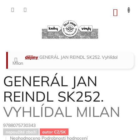
Přejít
na
NÁKU
obsah
KOŠÍK
Domů
dějiny
GENERÁL JAN REINDL SK252.
Vyhlídal
Milan
GENERÁL JAN
REINDL SK252.
VYHLÍDAL MILAN
9788075730343
nepoužité zboží
autor CZ/SK
Průměrné
Neohodnoceno
Podrobnosti hodnocení