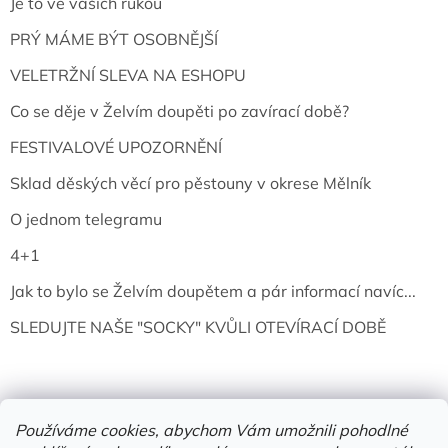
Je to ve vašich rukou
PRÝ MÁME BÝT OSOBNĚJŠÍ
VELETRŽNÍ SLEVA NA ESHOPU
Co se děje v Želvím doupěti po zavírací době?
FESTIVALOVÉ UPOZORNĚNÍ
Sklad děských věcí pro pěstouny v okrese Mělník
O jednom telegramu
4+1
Jak to bylo se Želvím doupětem a pár informací navíc...
SLEDUJTE NAŠE "SOCKY" KVŮLI OTEVÍRACÍ DOBĚ
Používáme cookies, abychom Vám umožnili pohodlné