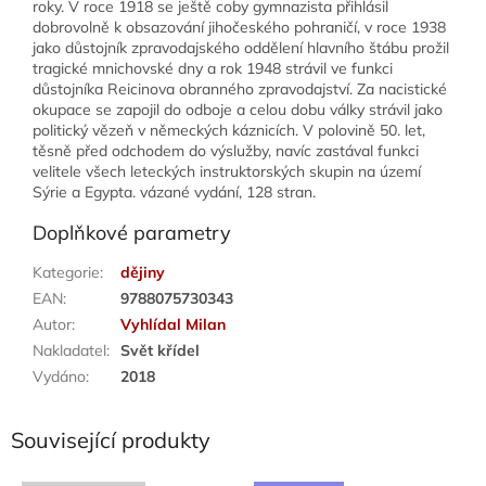
roky. V roce 1918 se ještě coby gymnazista přihlásil
dobrovolně k obsazování jihočeského pohraničí, v roce 1938
jako důstojník zpravodajského oddělení hlavního štábu prožil
tragické mnichovské dny a rok 1948 strávil ve funkci
důstojníka Reicinova obranného zpravodajství. Za nacistické
okupace se zapojil do odboje a celou dobu války strávil jako
politický vězeň v německých káznicích. V polovině 50. let,
těsně před odchodem do výslužby, navíc zastával funkci
velitele všech leteckých instruktorských skupin na území
Sýrie a Egypta. vázané vydání, 128 stran.
Doplňkové parametry
Kategorie
:
dějiny
EAN
:
9788075730343
Autor
:
Vyhlídal Milan
Nakladatel
:
Svět křídel
Vydáno
:
2018
Související produkty