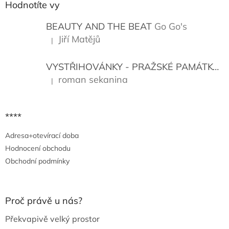
a
Hodnotíte vy
t
í
BEAUTY AND THE BEAT
Go Go's
Jiří Matějů
|
Hodnocení produktu je 5 z 5 hvězdiček.
VYSTŘIHOVÁNKY - PRAŽSKÉ PAMÁTKY
K
roman sekanina
|
Hodnocení produktu je 5 z 5 hvězdiček.
****
Adresa+otevírací doba
Hodnocení obchodu
Obchodní podmínky
Proč právě u nás?
Překvapivě velký prostor