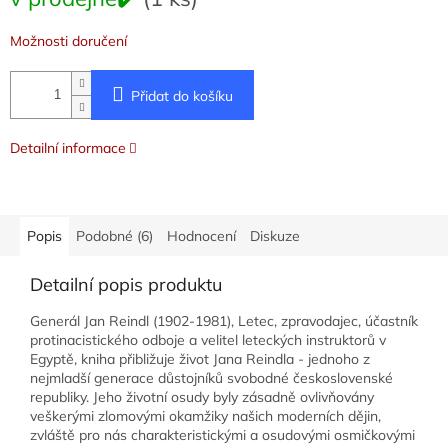
cena:
Možnosti doručení
Přidat do košíku
Detailní informace
Popis
Podobné (6)
Hodnocení
Diskuze
Detailní popis produktu
Generál Jan Reindl (1902-1981), Letec, zpravodajec, účastník
protinacistického odboje a velitel leteckých instruktorů v
Egyptě, kniha přibližuje život Jana Reindla - jednoho z
nejmladší generace důstojníků svobodné československé
republiky. Jeho životní osudy byly zásadně ovlivňovány
veškerými zlomovými okamžiky našich moderních dějin,
zvláště pro nás charakteristickými a osudovými osmičkovými