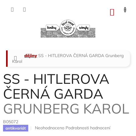
Přejít
na
NÁKU
obsah
KOŠÍK
Domů
dějiny
SS - HITLEROVA ČERNÁ GARDA
Grunberg
Karol
SS - HITLEROVA
ČERNÁ GARDA
GRUNBERG KAROL
B05072
Průměrné
Neohodnoceno
Podrobnosti hodnocení
antikvariát
hodnocení