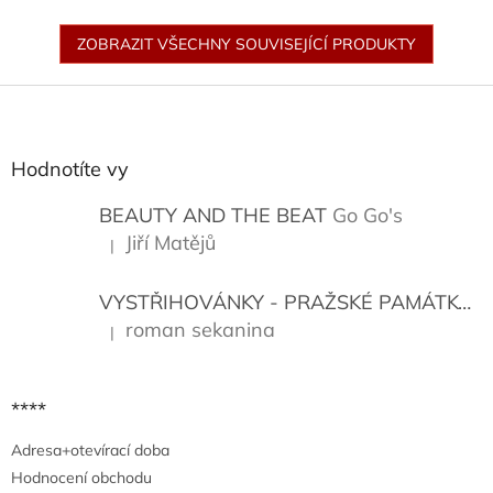
ZOBRAZIT VŠECHNY SOUVISEJÍCÍ PRODUKTY
Z
á
p
a
Hodnotíte vy
t
í
BEAUTY AND THE BEAT
Go Go's
Jiří Matějů
|
Hodnocení produktu je 5 z 5 hvězdiček.
VYSTŘIHOVÁNKY - PRAŽSKÉ PAMÁTKY
K
roman sekanina
|
Hodnocení produktu je 5 z 5 hvězdiček.
****
Adresa+otevírací doba
Hodnocení obchodu