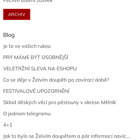
Pečlivé balení zásilek
ARCHIV
Blog
Je to ve vašich rukou
PRÝ MÁME BÝT OSOBNĚJŠÍ
VELETRŽNÍ SLEVA NA ESHOPU
Co se děje v Želvím doupěti po zavírací době?
FESTIVALOVÉ UPOZORNĚNÍ
Sklad děských věcí pro pěstouny v okrese Mělník
O jednom telegramu
4+1
Jak to bylo se Želvím doupětem a pár informací navíc...