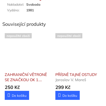
Nakladatel
:
Svoboda
Vydáno
:
1981
Související produkty
nepoužité zboží
nepoužité zboží
ZAHRANIČNÍ VĚTRONĚ
PŘÍSNĚ TAJNÉ OSTUDY
SE ZNAČKOU OK 1.
Jaroslav V. Mareš
SK200.
Pátek Zdeněk,
250 Kč
299 Kč
Kolmann Petr
Do košíku
Do košíku