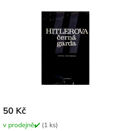
produktu
je
0,0
z
5
hvězdiček.
50 Kč
Měrná
v prodejně✔️
(1 ks)
cena: