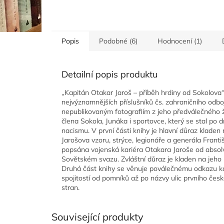
Popis
Podobné (6)
Hodnocení (1)
Detailní popis produktu
„Kapitán Otakar Jaroš – příběh hrdiny od Sokolova“
nejvýznamnějších příslušníků čs. zahraničního odbo
nepublikovaným fotografiím z jeho předválečného ž
člena Sokola, Junáka i sportovce, který se stal po
nacismu. V první části knihy je hlavní důraz kladen
Jarošova vzoru, strýce, legionáře a generála Frant
popsána vojenská kariéra Otakara Jaroše od absolv
Sovětském svazu. Zvláštní důraz je kladen na jeho
Druhá část knihy se věnuje poválečnému odkazu k
spojitostí od pomníků až po názvy ulic prvního če
stran.
Související produkty