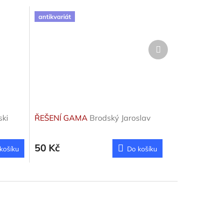
antikvariát
Další
produkt
ki
ŘEŠENÍ GAMA
Brodský Jaroslav
50 Kč
košíku
Do košíku