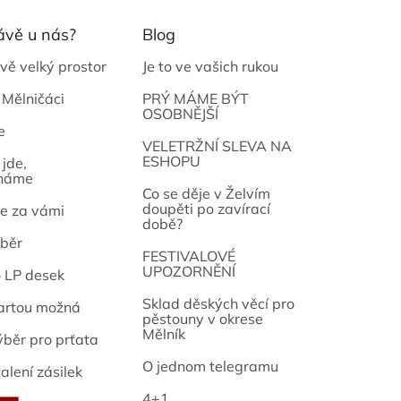
ávě u nás?
Blog
vě velký prostor
Je to ve vašich rukou
 Mělničáci
PRÝ MÁME BÝT
OSOBNĚJŠÍ
e
osef
VELETRŽNÍ SLEVA NA
ESHOPU
jde,
náme
Co se děje v Želvím
doupěti po zavírací
e za vámi
době?
běr
FESTIVALOVÉ
UPOZORNĚNÍ
o LP desek
Sklad děských věcí pro
artou možná
pěstouny v okrese
Mělník
ýběr pro prťata
O jednom telegramu
alení zásilek
4+1