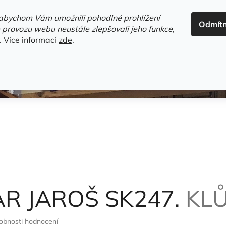
ADRESA+OTEVÍRACÍ DOBA
HODNOCENÍ OBCHODU
OBC
abychom Vám umožnili pohodlné prohlížení
Odmít
HLEDAT
 provozu webu neustále zlepšovali jeho funkce,
.
Více informací
zde
.
estsellery
Gramodesky
Detektivky
Knihy o Mělníku a 
R JAROŠ SK247.
KLŮ
obnosti hodnocení