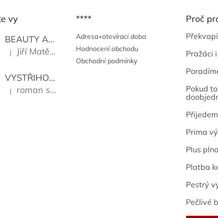
te vy
****
Proč pr
Překvapi
Adresa+otevírací doba
BEAUTY AND THE BEAT
Go Go's
Hodnocení obchodu
Jiří Matějů
|
Pražáci i
Hodnocení produktu je 5 z 5 hvězdiček.
Obchodní podmínky
Poradím
VYSTŘIHOVÁNKY - PRAŽSKÉ PAMÁTKY
Kropáček J
Pokud to 
roman sekanina
|
Hodnocení produktu je 5 z 5 hvězdiček.
doobjed
Přijedem
Prima vý
Plus pln
Platba k
Pestrý v
Pečlivé b