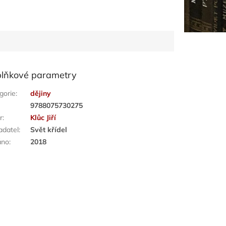
lňkové parametry
gorie
:
dějiny
:
9788075730275
r
:
Klůc Jiří
adatel
:
Svět křídel
áno
:
2018