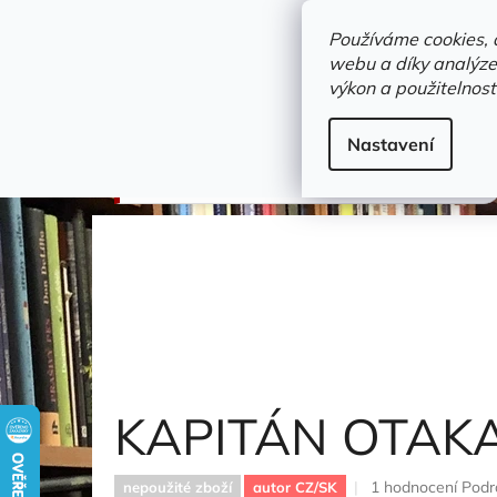
Přejít
objednavka@zelvi-doupe.cz
na
Používáme cookies, 
obsah
webu a díky analýze
Domů
výkon a použitelnost
Adresa+otevírací doba
Novinky
Trvalky a b
dějiny
Nastavení
KAPITÁN OTAKAR JAROŠ SK247.
Klůc Jiří
KAPITÁN OTAKA
Průměrné
1 hodnocení
Podr
nepoužité zboží
autor CZ/SK