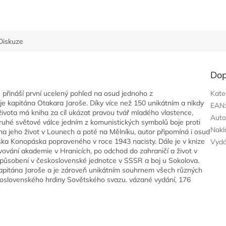
Diskuze
Dop
 přináší první ucelený pohled na osud jednoho z
Kate
je kapitána Otakara Jaroše. Díky více než 150 unikátním a nikdy
EAN
ivota má kniha za cíl ukázat pravou tvář mladého vlastence,
Auto
 druhé světové válce jedním z komunistických symbolů boje proti
Nakl
 na jeho život v Lounech a poté na Mělníku, autor připomíná i osud
iška Konopáska popraveného v roce 1943 nacisty. Dále je v knize
Vyd
ování akademie v Hranicích, po odchod do zahraničí a život v
 působení v československé jednotce v SSSR a boj u Sokolova.
apitána Jaroše a je zároveň unikátním souhrnem všech různých
skoslovenského hrdiny Sovětského svazu. vázané vydání, 176