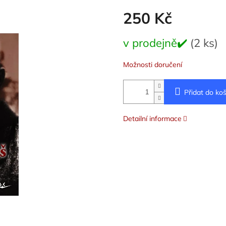
250 Kč
Měrná
v prodejně✔️
(2 ks)
cena:
Možnosti doručení
Přidat do koš
Detailní informace