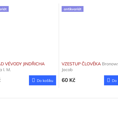
ariát
antikvariát
D VÉVODY JINDŘICHA
VZESTUP ČLOVĚKA
Bronows
a I. M.
Jacob
č
60 Kč
Do košíku
Do 