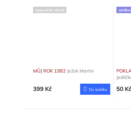
nepoužité zboží
antikv
MŮJ ROK 1982
Ježek Martin
POKLA
Jedličk
399 Kč
50 K
Do košíku
Z
á
p
a