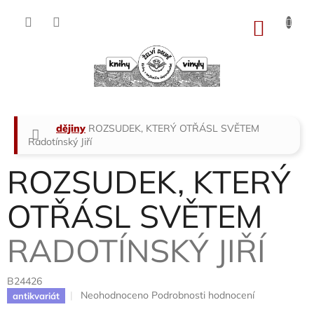
Přejít
na
NÁKU
obsah
KOŠÍK
Domů
dějiny
ROZSUDEK, KTERÝ OTŘÁSL SVĚTEM
Radotínský Jiří
ROZSUDEK, KTERÝ
OTŘÁSL SVĚTEM
RADOTÍNSKÝ JIŘÍ
B24426
Průměrné
Neohodnoceno
Podrobnosti hodnocení
antikvariát
hodnocení