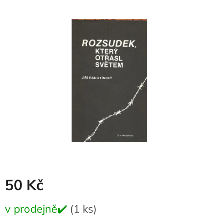
produktu
je
0,0
z
5
hvězdiček.
50 Kč
Měrná
v prodejně✔️
(1 ks)
cena: