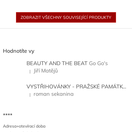
ZOBRAZIT VŠECHNY SOUVISEJÍCÍ PRODUKTY
Z
á
p
a
Hodnotíte vy
t
í
BEAUTY AND THE BEAT
Go Go's
Jiří Matějů
|
Hodnocení produktu je 5 z 5 hvězdiček.
VYSTŘIHOVÁNKY - PRAŽSKÉ PAMÁTKY
K
roman sekanina
|
Hodnocení produktu je 5 z 5 hvězdiček.
****
Adresa+otevírací doba