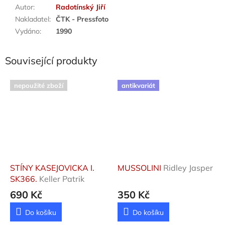
Autor
:
Radotínský Jiří
Nakladatel
:
ČTK - Pressfoto
Vydáno
:
1990
Související produkty
nepoužité zboží
antikvariát
STÍNY KASEJOVICKA I.
MUSSOLINI
Ridley Jasper
SK366.
Keller Patrik
690 Kč
350 Kč
Do košíku
Do košíku