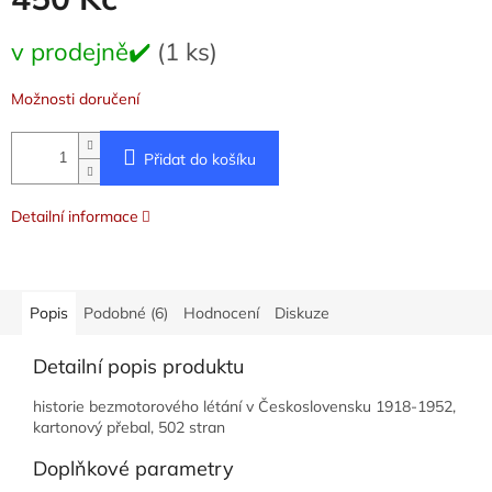
Měrná
v prodejně✔️
(1 ks)
cena:
Možnosti doručení
Přidat do košíku
Detailní informace
Popis
Podobné (6)
Hodnocení
Diskuze
Detailní popis produktu
historie bezmotorového létání v Československu 1918-1952,
kartonový přebal, 502 stran
Doplňkové parametry