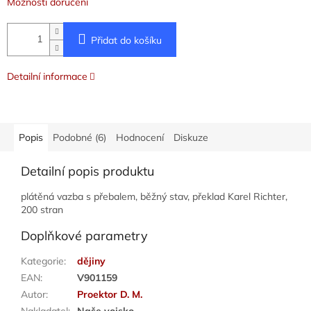
Možnosti doručení
Přidat do košíku
Detailní informace
Popis
Podobné (6)
Hodnocení
Diskuze
Detailní popis produktu
plátěná vazba s přebalem, běžný stav, překlad Karel Richter,
200 stran
Doplňkové parametry
Kategorie
:
dějiny
EAN
:
V901159
Autor
:
Proektor D. M.
Nakladatel
:
Naše vojsko