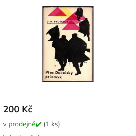
je
0,0
z
5
hvězdiček.
200 Kč
Měrná
v prodejně✔️
(1 ks)
cena: