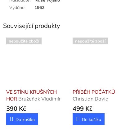
Vydáno
:
1962
Související produkty
nepoužité zboží
nepoužité zboží
VE STÍNU KRUŠNÝCH
PŘÍBĚH POČÁTKŮ
HOR
Bružeňák Vladimír
Christian David
390 Kč
499 Kč
Do košíku
Do košíku