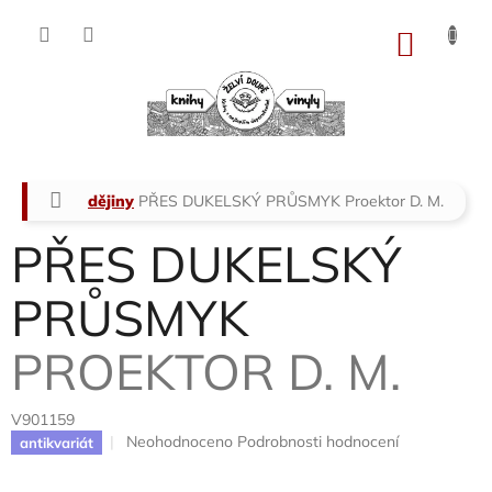
Přejít
na
NÁKU
obsah
KOŠÍK
Domů
dějiny
PŘES DUKELSKÝ PRŮSMYK
Proektor D. M.
PŘES DUKELSKÝ
PRŮSMYK
PROEKTOR D. M.
V901159
Průměrné
Neohodnoceno
Podrobnosti hodnocení
antikvariát
hodnocení
produktu