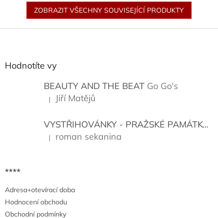
ZOBRAZIT VŠECHNY SOUVISEJÍCÍ PRODUKTY
Z
á
p
a
Hodnotíte vy
t
í
BEAUTY AND THE BEAT
Go Go's
Jiří Matějů
|
Hodnocení produktu je 5 z 5 hvězdiček.
VYSTŘIHOVÁNKY - PRAŽSKÉ PAMÁTKY
K
roman sekanina
|
Hodnocení produktu je 5 z 5 hvězdiček.
****
Adresa+otevírací doba
Hodnocení obchodu
Obchodní podmínky