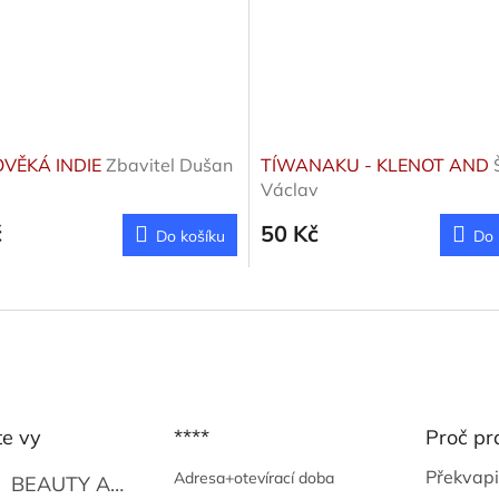
VĚKÁ INDIE
Zbavitel Dušan
TÍWANAKU - KLENOT AND
Václav
č
50 Kč
Do košíku
Do 
te vy
****
Proč pr
Překvapi
Adresa+otevírací doba
BEAUTY AND THE BEAT
Go Go's