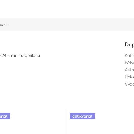
kuze
Dop
224 stran, fotopříloha
Kate
EAN
Auto
Nakl
Vyd
ariát
antikvariát