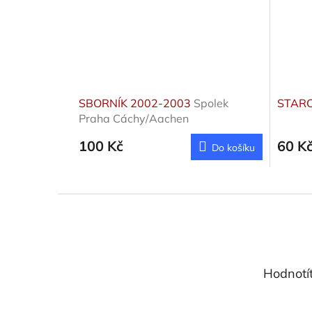
SBORNÍK 2002-2003
Spolek
STARO
Praha Cáchy/Aachen
100 Kč
60 K
Do košíku
Z
á
p
a
t
Hodnotí
í