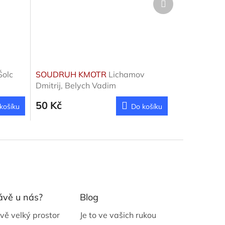
produkt
Šolc
SOUDRUH KMOTR
Lichamov
Dmitrij, Belych Vadim
50 Kč
košíku
Do košíku
ávě u nás?
Blog
vě velký prostor
Je to ve vašich rukou