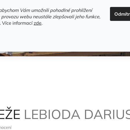
ADRESA+OTEVÍRACÍ DOBA
HODNOCENÍ OBCHODU
OBC
abychom Vám umožnili pohodlné prohlížení
Odmít
HLEDAT
 provozu webu neustále zlepšovali jeho funkce,
.
Více informací
zde
.
estsellery
Gramodesky
Detektivky
Knihy o Mělníku a 
PEŽE
LEBIODA DARIU
nocení