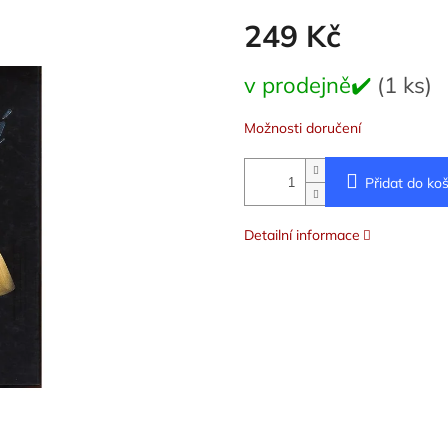
249 Kč
Měrná
v prodejně✔️
(1 ks)
cena:
Možnosti doručení
Přidat do koš
Detailní informace