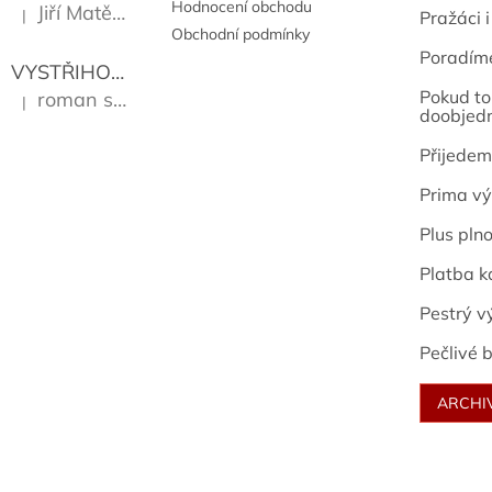
Hodnocení obchodu
Jiří Matějů
|
Pražáci i
Hodnocení produktu je 5 z 5 hvězdiček.
Obchodní podmínky
Poradím
VYSTŘIHOVÁNKY - PRAŽSKÉ PAMÁTKY
Kropáček J
Pokud to 
roman sekanina
|
Hodnocení produktu je 5 z 5 hvězdiček.
doobjed
Přijedem
Prima vý
Plus pln
Platba k
Pestrý v
Pečlivé b
ARCHI