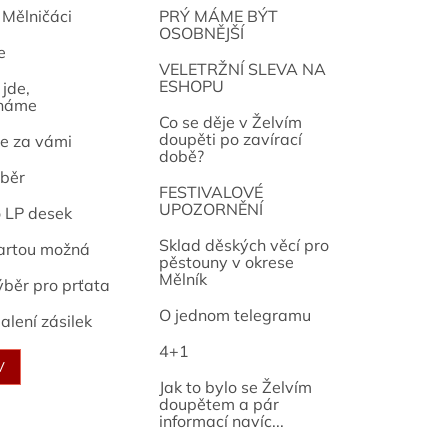
 Mělničáci
PRÝ MÁME BÝT
OSOBNĚJŠÍ
e
osef
VELETRŽNÍ SLEVA NA
ESHOPU
jde,
náme
Co se děje v Želvím
doupěti po zavírací
e za vámi
době?
běr
FESTIVALOVÉ
UPOZORNĚNÍ
o LP desek
Sklad děských věcí pro
artou možná
pěstouny v okrese
Mělník
ýběr pro prťata
O jednom telegramu
alení zásilek
4+1
V
Jak to bylo se Želvím
doupětem a pár
informací navíc...