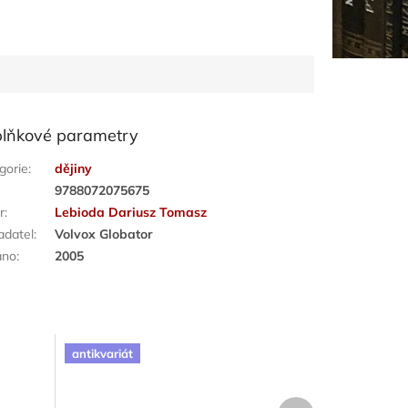
lňkové parametry
gorie
:
dějiny
:
9788072075675
r
:
Lebioda Dariusz Tomasz
adatel
:
Volvox Globator
áno
:
2005
antikvariát
Další