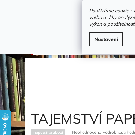
Přejít
objednavka@zelvi-doupe.cz
na
Používáme cookies, 
obsah
webu a díky analýze
Domů
výkon a použitelnost
Adresa+otevírací doba
Novinky
Trvalky a b
dějiny
Nastavení
TAJEMSTVÍ PAPEŽE
Lebioda Dariusz Tomasz
TAJEMSTVÍ PA
Průměrné
Neohodnoceno
Podrobnosti hod
nepoužité zboží