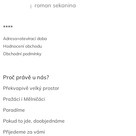
roman sekanina
|
Hodnocení produktu je 5 z 5 hvězdiček.
****
Adresa+otevírací doba
Hodnocení obchodu
Obchodní podmínky
Proč právě u nás?
Překvapivě velký prostor
Pražáci i Mělničáci
Poradíme
Pokud to jde, doobjednáme
Přijedeme za vámi