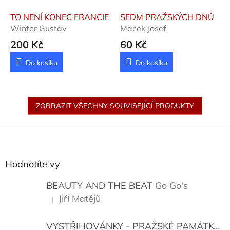
TO NENÍ KONEC FRANCIE
SEDM PRAŽSKÝCH DNŮ
Winter Gustav
Macek Josef
200 Kč
60 Kč
Do košíku
Do košíku
ZOBRAZIT VŠECHNY SOUVISEJÍCÍ PRODUKTY
Z
á
p
a
Hodnotíte vy
t
í
BEAUTY AND THE BEAT
Go Go's
Jiří Matějů
|
Hodnocení produktu je 5 z 5 hvězdiček.
VYSTŘIHOVÁNKY - PRAŽSKÉ PAMÁTKY
K