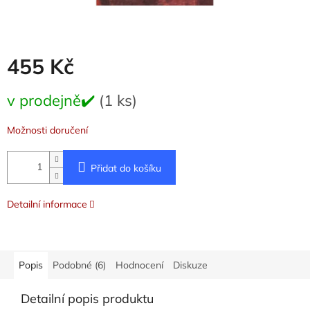
455 Kč
Měrná
v prodejně✔️
(1 ks)
cena:
Možnosti doručení
Přidat do košíku
Detailní informace
Popis
Podobné (6)
Hodnocení
Diskuze
Detailní popis produktu