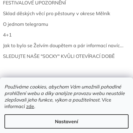
FESTIVALOVÉ UPOZORNĚNÍ
Sklad děských věcí pro pěstouny v okrese Mělník
O jednom telegramu
4+1
Jak to bylo se Želvím doupětem a pár informací navíc...
SLEDUJTE NAŠE "SOCKY" KVŮLI OTEVÍRACÍ DOBĚ
Používáme cookies, abychom Vám umožnili pohodlné
prohlížení webu a díky analýze provozu webu neustále
zlepšovali jeho funkce, výkon a použitelnost.
Více
informací
zde
.
Vytvořil Shoptet
Nastavení