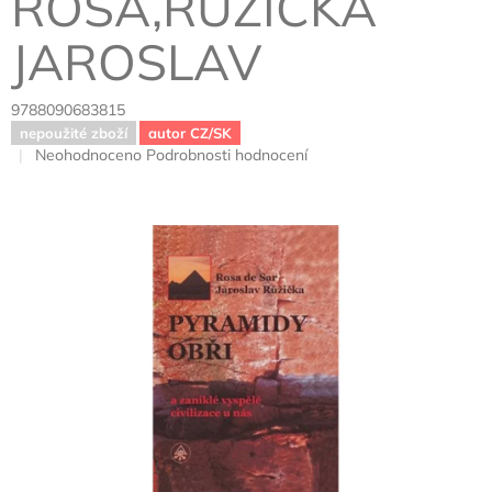
ROSA,RŮŽIČKA
JAROSLAV
9788090683815
nepoužité zboží
autor CZ/SK
Průměrné
Neohodnoceno
Podrobnosti hodnocení
hodnocení
produktu
je
0,0
z
5
hvězdiček.