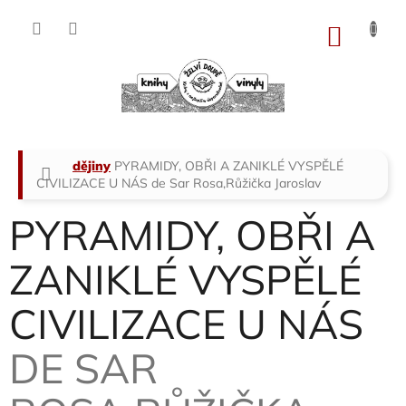
Přejít
na
NÁKU
obsah
KOŠÍK
Domů
dějiny
PYRAMIDY, OBŘI A ZANIKLÉ VYSPĚLÉ
CIVILIZACE U NÁS
de Sar Rosa,Růžička Jaroslav
PYRAMIDY, OBŘI A
ZANIKLÉ VYSPĚLÉ
CIVILIZACE U NÁS
DE SAR