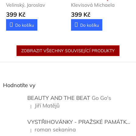
Velinský, Jaroslav
Klevisová Michaela
399 Kč
399 Kč
Do košíku
Do košíku
ZOBRAZIT VŠECHNY SOUVISEJÍCÍ PRODUKTY
Z
á
p
a
Hodnotíte vy
t
í
BEAUTY AND THE BEAT
Go Go's
Jiří Matějů
|
Hodnocení produktu je 5 z 5 hvězdiček.
VYSTŘIHOVÁNKY - PRAŽSKÉ PAMÁTKY
K
roman sekanina
|
Hodnocení produktu je 5 z 5 hvězdiček.