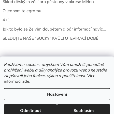
Sklad děských věcí pro pěstouny v okrese Mělník
O jednom telegramu
4+1
Jak to bylo se Želvím doupětem a pár informací navíc...
SLEDUJTE NAŠE "SOCKY" KVŮLI OTEVÍRACÍ DOBĚ
Používáme cookies, abychom Vám umožnili pohodlné
prohlížení webu a díky analýze provozu webu neustále
zlepšovali jeho funkce, výkon a použitelnost.
Více
informací
zde
.
Vytvořil Shoptet
Nastavení
Copyright 2026
Želví doupě | knihy & vinyly | Mělník
. Všechna
Odmítnout
Souhlasím
práva vyhrazena.
Upravit nastavení cookies