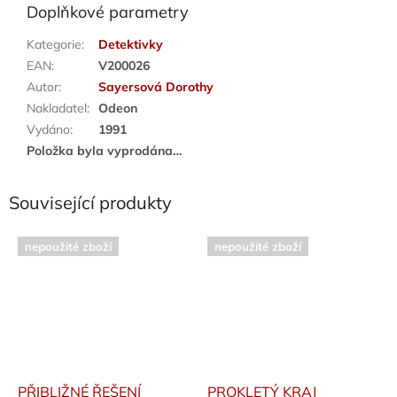
Doplňkové parametry
Kategorie
:
Detektivky
EAN
:
V200026
Autor
:
Sayersová Dorothy
Nakladatel
:
Odeon
Vydáno
:
1991
Položka byla vyprodána…
Související produkty
nepoužité zboží
nepoužité zboží
PŘIBLIŽNÉ ŘEŠENÍ
PROKLETÝ KRAJ