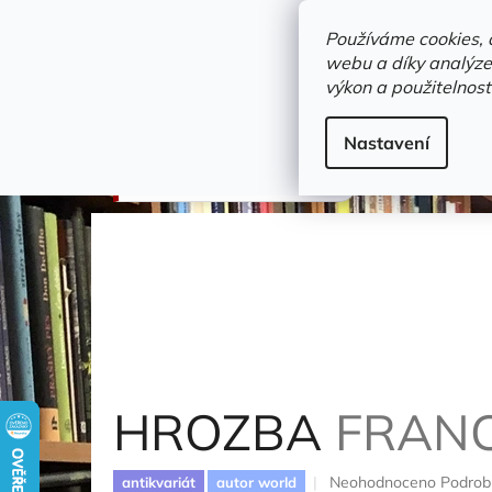
Přejít
objednavka@zelvi-doupe.cz
na
Používáme cookies, 
obsah
webu a díky analýze
Domů
výkon a použitelnost
Adresa+otevírací doba
Novinky
Trvalky a b
Detektivky
Nastavení
HROZBA
Francis Dick
HROZBA
FRANC
Průměrné
Neohodnoceno
Podrob
antikvariát
autor world