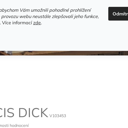
ADRESA+OTEVÍRACÍ DOBA
HODNOCENÍ OBCHODU
OBC
abychom Vám umožnili pohodlné prohlížení
Odmít
HLEDAT
 provozu webu neustále zlepšovali jeho funkce,
.
Více informací
zde
.
estsellery
Gramodesky
Detektivky
Knihy o Mělníku a 
IS DICK
V103453
nosti hodnocení