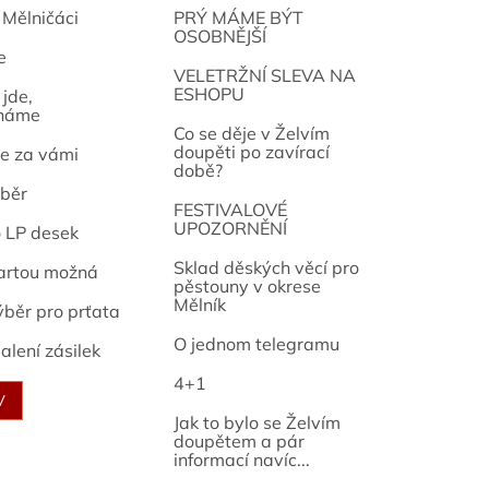
 Mělničáci
PRÝ MÁME BÝT
OSOBNĚJŠÍ
e
osef
VELETRŽNÍ SLEVA NA
ESHOPU
jde,
náme
Co se děje v Želvím
doupěti po zavírací
e za vámi
době?
běr
FESTIVALOVÉ
UPOZORNĚNÍ
o LP desek
Sklad děských věcí pro
artou možná
pěstouny v okrese
Mělník
ýběr pro prťata
O jednom telegramu
alení zásilek
4+1
V
Jak to bylo se Želvím
doupětem a pár
informací navíc...