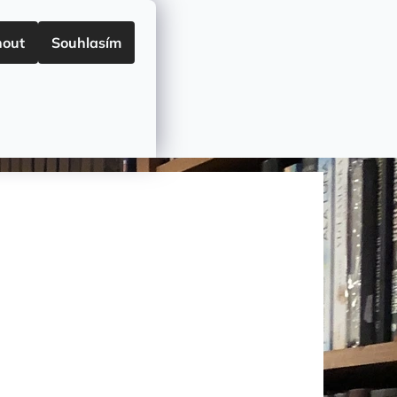
HODNÍ PODMÍNKY
Přihlášení
nout
Souhlasím
NÁKUPNÍ
Prázdný košík
KOŠÍK
okolí
🏷️Akce🏷️
Druhy a ceny dodání