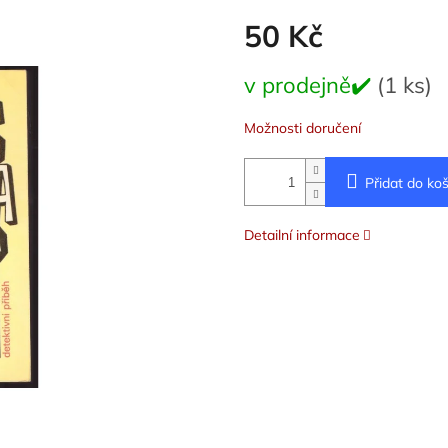
50 Kč
Měrná
v prodejně✔️
(1 ks)
cena:
Možnosti doručení
Přidat do koš
Detailní informace