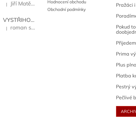
Hodnocení obchodu
Jiří Matějů
|
Pražáci i
Hodnocení produktu je 5 z 5 hvězdiček.
Obchodní podmínky
Poradím
VYSTŘIHOVÁNKY - PRAŽSKÉ PAMÁTKY
Kropáček J
Pokud to 
roman sekanina
|
Hodnocení produktu je 5 z 5 hvězdiček.
doobjed
Přijedem
Prima vý
Plus pln
Platba k
Pestrý v
Pečlivé b
ARCHI