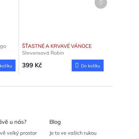
produkt
lga
ŠŤASTNÉ A KRVAVÉ VÁNOCE
Stevensová Robin
399 Kč
košíku
Do košíku
ávě u nás?
Blog
vě velký prostor
Je to ve vašich rukou