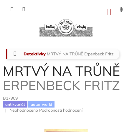
Přejít
na
NÁKU
obsah
KOŠÍK
Domů
Detektivky
MRTVÝ NA TRŮNĚ
Erpenbeck Fritz
MRTVÝ NA TRŮNĚ
ERPENBECK FRITZ
B17909
antikvariát
autor world
Průměrné
Neohodnoceno
Podrobnosti hodnocení
hodnocení
produktu
je