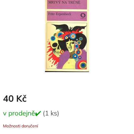
0,0
z
5
hvězdiček.
40 Kč
Měrná
v prodejně✔️
(1 ks)
cena:
Možnosti doručení