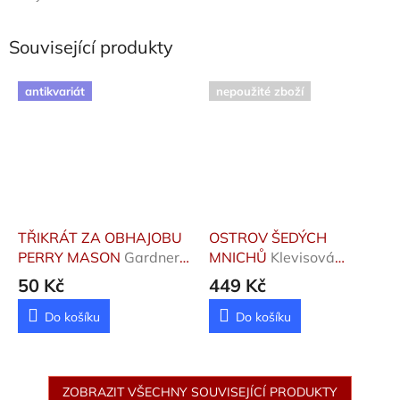
Související produkty
antikvariát
nepoužité zboží
TŘIKRÁT ZA OBHAJOBU
OSTROV ŠEDÝCH
PERRY MASON
Gardner
MNICHŮ
Klevisová
Erle Stanley
Michaela
50 Kč
449 Kč
Do košíku
Do košíku
ZOBRAZIT VŠECHNY SOUVISEJÍCÍ PRODUKTY