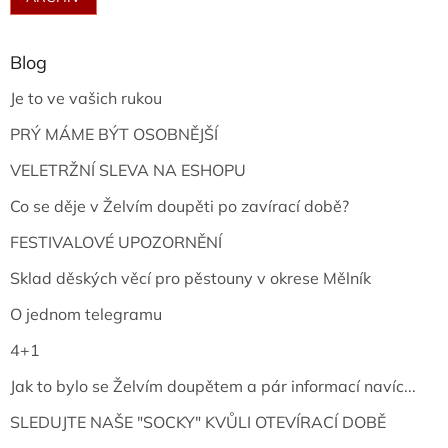
Blog
Je to ve vašich rukou
PRÝ MÁME BÝT OSOBNĚJŠÍ
VELETRŽNÍ SLEVA NA ESHOPU
Co se děje v Želvím doupěti po zavírací době?
FESTIVALOVÉ UPOZORNĚNÍ
Sklad děských věcí pro pěstouny v okrese Mělník
O jednom telegramu
4+1
Jak to bylo se Želvím doupětem a pár informací navíc...
SLEDUJTE NAŠE "SOCKY" KVŮLI OTEVÍRACÍ DOBĚ