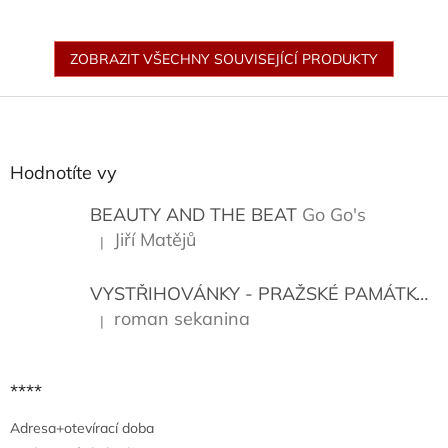
ZOBRAZIT VŠECHNY SOUVISEJÍCÍ PRODUKTY
Z
á
p
a
Hodnotíte vy
t
í
BEAUTY AND THE BEAT
Go Go's
Jiří Matějů
|
Hodnocení produktu je 5 z 5 hvězdiček.
VYSTŘIHOVÁNKY - PRAŽSKÉ PAMÁTKY
K
roman sekanina
|
Hodnocení produktu je 5 z 5 hvězdiček.
****
Adresa+otevírací doba