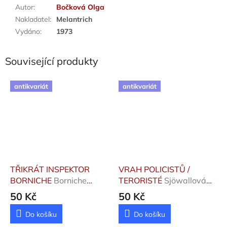
Autor
:
Bočková Olga
Nakladatel
:
Melantrich
Vydáno
:
1973
Související produkty
antikvariát
antikvariát
TŘIKRÁT INSPEKTOR
VRAH POLICISTŮ /
BORNICHE
Borniche
TERORISTÉ
Sjöwallová
Roger
Maj, Wahloo Per
50 Kč
50 Kč
Do košíku
Do košíku