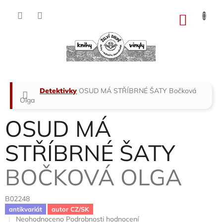
Přejít
na
NÁKU
obsah
KOŠÍK
Domů
Detektivky
OSUD MÁ STŘÍBRNÉ ŠATY
Bočková
Olga
OSUD MÁ
STŘÍBRNÉ ŠATY
BOČKOVÁ OLGA
B02248
antikvariát
autor CZ/SK
Průměrné
Neohodnoceno
Podrobnosti hodnocení