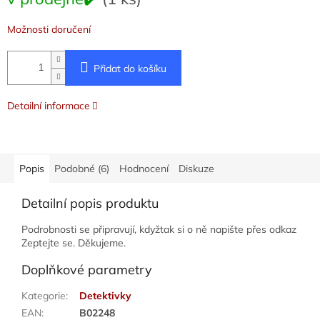
cena:
Možnosti doručení
Přidat do košíku
Detailní informace
Popis
Podobné (6)
Hodnocení
Diskuze
Detailní popis produktu
Podrobnosti se připravují, kdyžtak si o ně napište přes odkaz
Zeptejte se. Děkujeme.
Doplňkové parametry
Kategorie
:
Detektivky
EAN
:
B02248