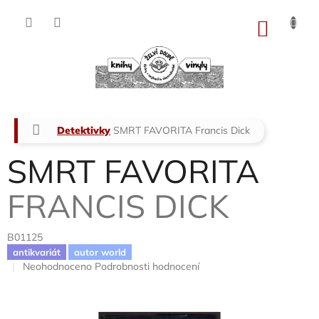
Přejít
na
NÁKU
obsah
KOŠÍK
Domů
Detektivky
SMRT FAVORITA
Francis Dick
SMRT FAVORITA
FRANCIS DICK
B01125
antikvariát
autor world
Průměrné
Neohodnoceno
Podrobnosti hodnocení
hodnocení
produktu
je