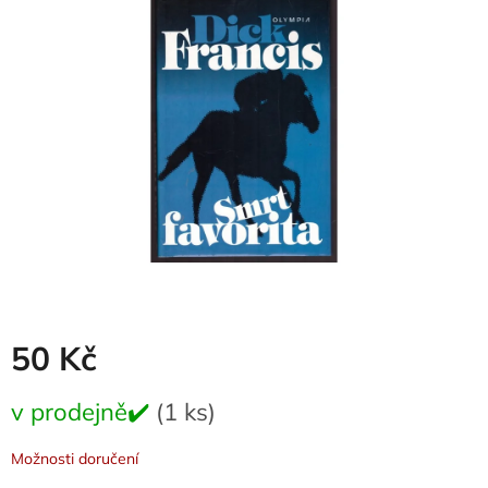
0,0
z
5
hvězdiček.
50 Kč
Měrná
v prodejně✔️
(1 ks)
cena:
Možnosti doručení