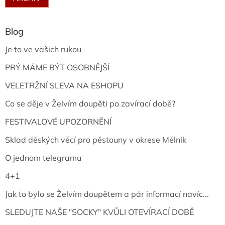
Blog
Je to ve vašich rukou
PRÝ MÁME BÝT OSOBNĚJŠÍ
VELETRŽNÍ SLEVA NA ESHOPU
Co se děje v Želvím doupěti po zavírací době?
FESTIVALOVÉ UPOZORNĚNÍ
Sklad děských věcí pro pěstouny v okrese Mělník
O jednom telegramu
4+1
Jak to bylo se Želvím doupětem a pár informací navíc...
SLEDUJTE NAŠE "SOCKY" KVŮLI OTEVÍRACÍ DOBĚ