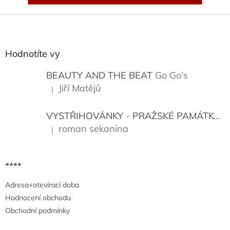
Z
á
p
a
Hodnotíte vy
t
í
BEAUTY AND THE BEAT
Go Go's
Jiří Matějů
|
Hodnocení produktu je 5 z 5 hvězdiček.
VYSTŘIHOVÁNKY - PRAŽSKÉ PAMÁTKY
K
roman sekanina
|
Hodnocení produktu je 5 z 5 hvězdiček.
****
Adresa+otevírací doba
Hodnocení obchodu
Obchodní podmínky