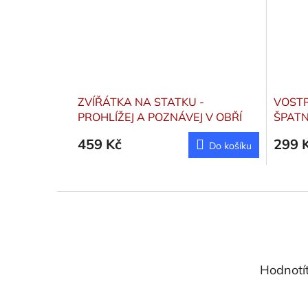
ZVÍŘÁTKA NA STATKU -
VOSTR
PROHLÍŽEJ A POZNÁVEJ V OBŘÍ
ŠPAT
KNIZE
Tan, M
459 Kč
299 
Do košíku
Z
á
p
a
t
Hodnotí
í