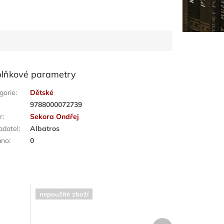
lňkové parametry
gorie
:
Dětské
:
9788000072739
r
:
Sekora Ondřej
adatel
:
Albatros
áno
:
0
nepoužité zboží
Další