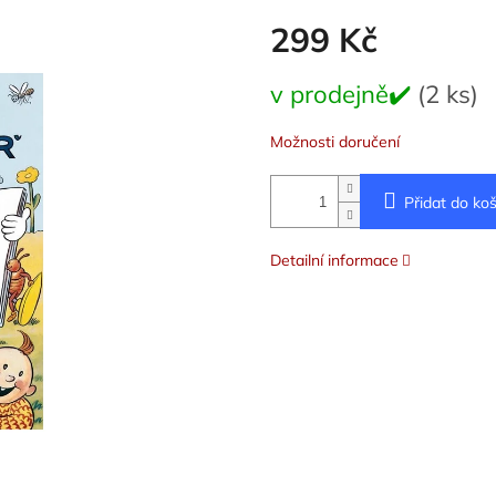
299 Kč
Měrná
v prodejně✔️
(2 ks)
cena:
Možnosti doručení
Přidat do koš
Detailní informace