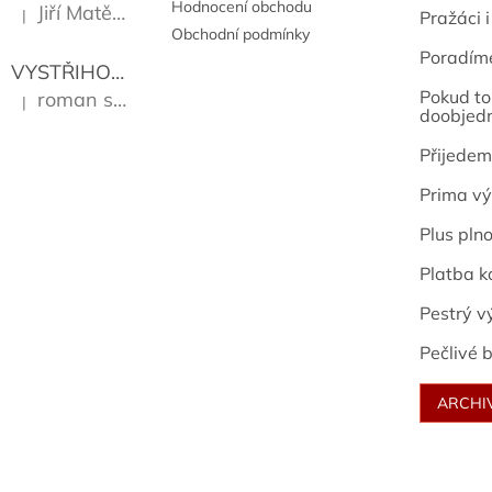
Hodnocení obchodu
Jiří Matějů
|
Pražáci i
Hodnocení produktu je 5 z 5 hvězdiček.
Obchodní podmínky
Poradím
VYSTŘIHOVÁNKY - PRAŽSKÉ PAMÁTKY
Kropáček J
Pokud to 
roman sekanina
|
Hodnocení produktu je 5 z 5 hvězdiček.
doobjed
Přijedem
Prima vý
Plus pln
Platba k
Pestrý v
Pečlivé b
ARCHI