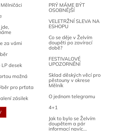
 Mělničáci
PRÝ MÁME BÝT
OSOBNĚJŠÍ
e
osef
VELETRŽNÍ SLEVA NA
ESHOPU
jde,
náme
Co se děje v Želvím
doupěti po zavírací
e za vámi
době?
běr
FESTIVALOVÉ
UPOZORNĚNÍ
o LP desek
Sklad děských věcí pro
artou možná
pěstouny v okrese
Mělník
ýběr pro prťata
O jednom telegramu
alení zásilek
4+1
V
Jak to bylo se Želvím
doupětem a pár
informací navíc...