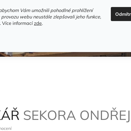
ADRESA+OTEVÍRACÍ DOBA
HODNOCENÍ OBCHODU
OBC
abychom Vám umožnili pohodlné prohlížení
Odmít
HLEDAT
 provozu webu neustále zlepšovali jeho funkce,
.
Více informací
zde
.
estsellery
Gramodesky
Detektivky
Knihy o Mělníku a 
KÁŘ
SEKORA ONDŘEJ
nocení