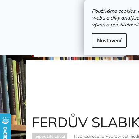
Přejít
objednavka@zelvi-doupe.cz
na
Používáme cookies, 
obsah
webu a díky analýze
Domů
výkon a použitelnost
Adresa+otevírací doba
Novinky
Trvalky a b
Dětské / Dobrodružné knihy
Nastavení
FERDŮV SLABIKÁŘ
Sekora Ondřej
FERDŮV SLABI
Průměrné
Neohodnoceno
Podrobnosti hod
nepoužité zboží