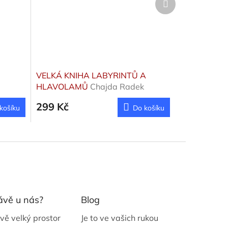
produkt
VELKÁ KNIHA LABYRINTŮ A
HLAVOLAMŮ
Chajda Radek
299 Kč
košíku
Do košíku
ávě u nás?
Blog
vě velký prostor
Je to ve vašich rukou