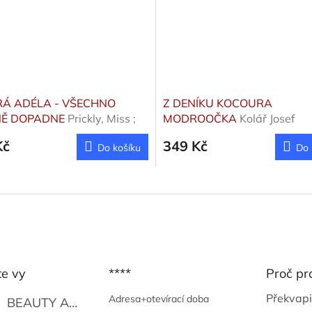
Á ADÉLA - VŠECHNO
Z DENÍKU KOCOURA
NĚ DOPADNE
Prickly, Miss ;
MODROOČKA
Kolář Josef
r.
Kč
349 Kč
Do košíku
Do 
te vy
****
Proč pr
Překvapi
Adresa+otevírací doba
BEAUTY AND THE BEAT
Go Go's