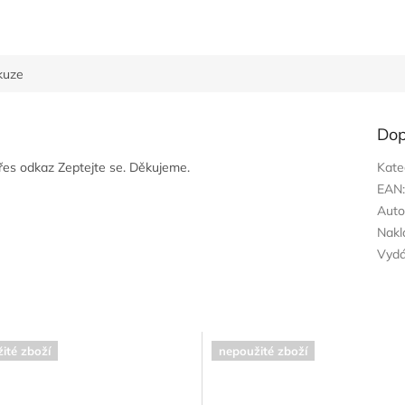
kuze
Dop
přes odkaz Zeptejte se. Děkujeme.
Kate
EAN
Auto
Nakl
Vyd
ité zboží
nepoužité zboží