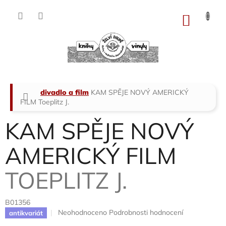
Přejít
na
NÁKU
obsah
KOŠÍK
Domů
divadlo a film
KAM SPĚJE NOVÝ AMERICKÝ
FILM
Toeplitz J.
KAM SPĚJE NOVÝ
AMERICKÝ FILM
TOEPLITZ J.
B01356
Průměrné
Neohodnoceno
Podrobnosti hodnocení
antikvariát
hodnocení