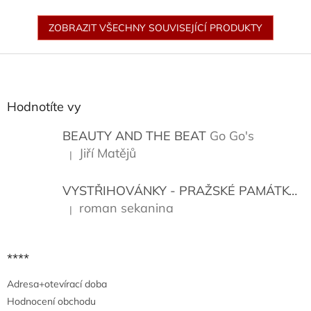
ZOBRAZIT VŠECHNY SOUVISEJÍCÍ PRODUKTY
Z
á
p
a
Hodnotíte vy
t
í
BEAUTY AND THE BEAT
Go Go's
Jiří Matějů
|
Hodnocení produktu je 5 z 5 hvězdiček.
VYSTŘIHOVÁNKY - PRAŽSKÉ PAMÁTKY
K
roman sekanina
|
Hodnocení produktu je 5 z 5 hvězdiček.
****
Adresa+otevírací doba
Hodnocení obchodu