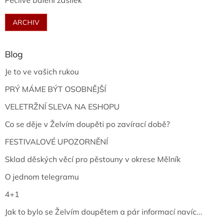
Pečlivé balení zásilek
ARCHIV
Blog
Je to ve vašich rukou
PRÝ MÁME BÝT OSOBNĚJŠÍ
VELETRŽNÍ SLEVA NA ESHOPU
Co se děje v Želvím doupěti po zavírací době?
FESTIVALOVÉ UPOZORNĚNÍ
Sklad děských věcí pro pěstouny v okrese Mělník
O jednom telegramu
4+1
Jak to bylo se Želvím doupětem a pár informací navíc...