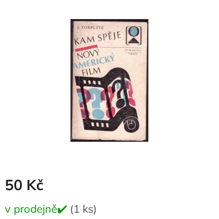
produktu
je
0,0
z
5
hvězdiček.
50 Kč
Měrná
v prodejně✔️
(1 ks)
cena: