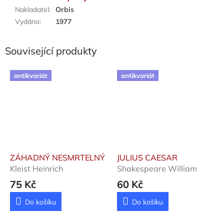
Nakladatel
:
Orbis
Vydáno
:
1977
Související produkty
antikvariát
antikvariát
ZÁHADNÝ NESMRTELNÝ
JULIUS CAESAR
Kleist Heinrich
Shakespeare William
75 Kč
60 Kč
Do košíku
Do košíku