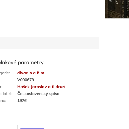
lňkové parametry
gorie
:
divadlo a film
:
V000679
r
:
Hašek Jaroslav a ti druzí
adatel
:
Československý spiso
áno
:
1976