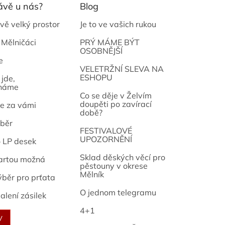
ávě u nás?
Blog
vě velký prostor
Je to ve vašich rukou
 Mělničáci
PRÝ MÁME BÝT
OSOBNĚJŠÍ
e
osef
VELETRŽNÍ SLEVA NA
ESHOPU
jde,
náme
Co se děje v Želvím
doupěti po zavírací
e za vámi
době?
běr
FESTIVALOVÉ
UPOZORNĚNÍ
o LP desek
Sklad děských věcí pro
artou možná
pěstouny v okrese
Mělník
ýběr pro prťata
O jednom telegramu
alení zásilek
4+1
V