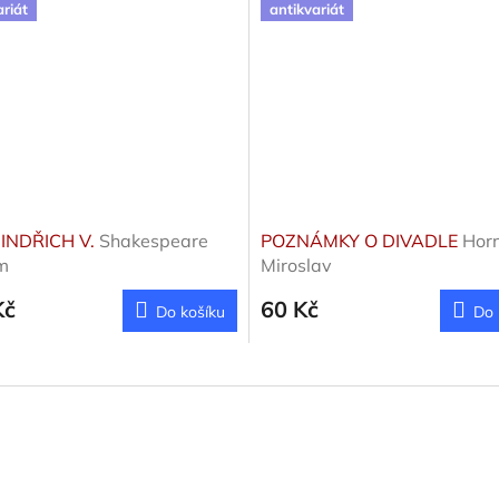
ariát
antikvariát
JINDŘICH V.
Shakespeare
POZNÁMKY O DIVADLE
Horn
m
Miroslav
Kč
60 Kč
Do košíku
Do 