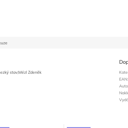
kuze
Dop
 hezký stav;Mézl Zdeněk
Kate
EAN
Auto
Nakl
Vyd