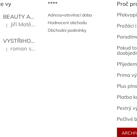
te vy
****
Proč pr
Překvapi
Adresa+otevírací doba
BEAUTY AND THE BEAT
Go Go's
Hodnocení obchodu
Jiří Matějů
|
Pražáci i
Hodnocení produktu je 5 z 5 hvězdiček.
Obchodní podmínky
Poradím
VYSTŘIHOVÁNKY - PRAŽSKÉ PAMÁTKY
Kropáček J
Pokud to 
roman sekanina
|
Hodnocení produktu je 5 z 5 hvězdiček.
doobjed
Přijedem
Prima vý
Plus pln
Platba k
Pestrý v
Pečlivé b
ARCHI