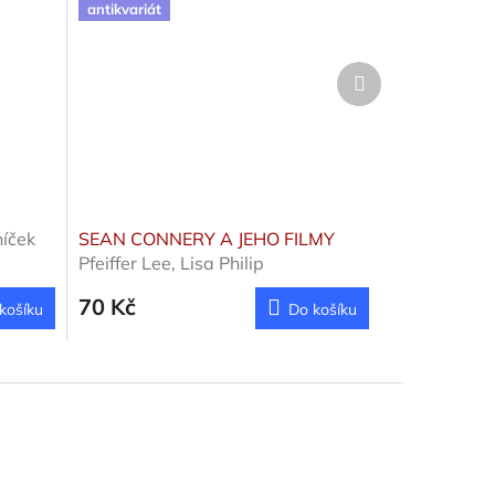
antikvariát
Další
produkt
íček
SEAN CONNERY A JEHO FILMY
Pfeiffer Lee, Lisa Philip
70 Kč
košíku
Do košíku