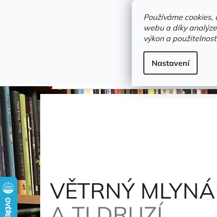
Přejít
objednavka@zelvi-doupe.cz
na
Používáme cookies, 
obsah
webu a díky analýze
Domů
výkon a použitelnost
Adresa+otevírací doba
Novinky
Trvalky a b
divadlo a film
Nastavení
VĚTRNÝ MLYNÁŘ A JEHO DCERA
Hašek Jarosl
VĚTRNÝ MLYNÁ
A TI DRUZÍ