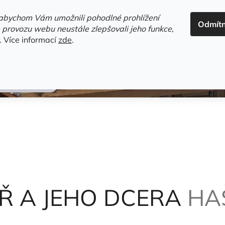
ADRESA+OTEVÍRACÍ DOBA
HODNOCENÍ OBCHODU
OBC
abychom Vám umožnili pohodlné prohlížení
Odmít
HLEDAT
 provozu webu neustále zlepšovali jeho funkce,
.
Více informací
zde
.
estsellery
Gramodesky
Detektivky
Knihy o Mělníku a 
av a ti druzí
Ř A JEHO DCERA
HA