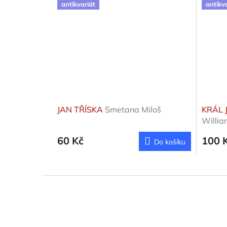
antikvariát
antikv
JAN TŘÍSKA
Smetana Miloš
KRÁL 
Willia
60 Kč
100 
Do košíku
Z
á
p
a
t