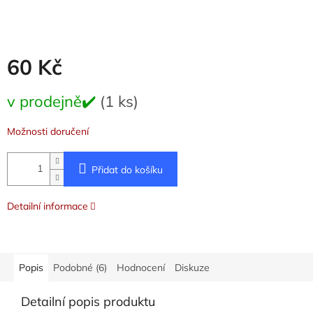
60 Kč
Měrná
v prodejně✔️
(1 ks)
cena:
Možnosti doručení
Přidat do košíku
Detailní informace
Popis
Podobné (6)
Hodnocení
Diskuze
Detailní popis produktu