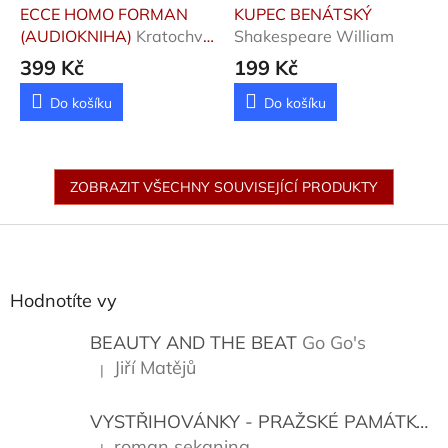
ECCE HOMO FORMAN
KUPEC BENÁTSKÝ
(AUDIOKNIHA)
Kratochvíl
Shakespeare William
Radim
399 Kč
199 Kč
Do košíku
Do košíku
ZOBRAZIT VŠECHNY SOUVISEJÍCÍ PRODUKTY
Z
á
p
a
Hodnotíte vy
t
í
BEAUTY AND THE BEAT
Go Go's
Jiří Matějů
|
Hodnocení produktu je 5 z 5 hvězdiček.
VYSTŘIHOVÁNKY - PRAŽSKÉ PAMÁTKY
K
roman sekanina