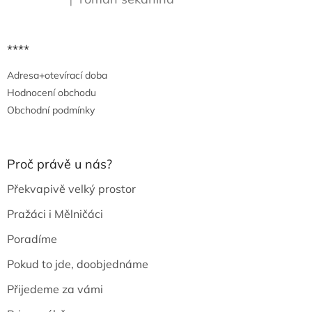
|
Hodnocení produktu je 5 z 5 hvězdiček.
****
Adresa+otevírací doba
Hodnocení obchodu
Obchodní podmínky
Proč právě u nás?
Překvapivě velký prostor
Pražáci i Mělničáci
Poradíme
Pokud to jde, doobjednáme
Přijedeme za vámi