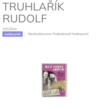
TRUHLAŘÍK
RUDOLF
V013314
Průměrné
Neohodnoceno
Podrobnosti hodnocení
antikvariát
hodnocení
produktu
je
0,0
z
5
hvězdiček.