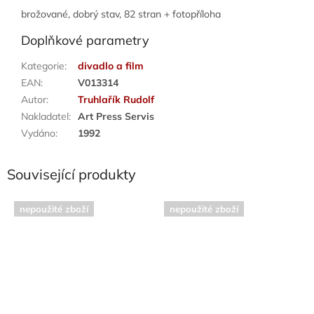
brožované, dobrý stav, 82 stran + fotopříloha
Doplňkové parametry
Kategorie
:
divadlo a film
EAN
:
V013314
Autor
:
Truhlařík Rudolf
Nakladatel
:
Art Press Servis
Vydáno
:
1992
Související produkty
nepoužité zboží
nepoužité zboží