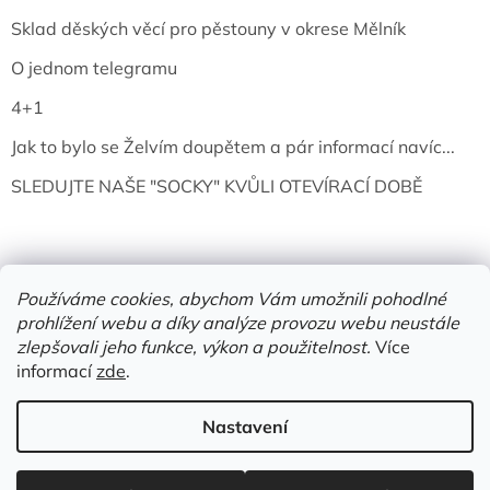
Sklad děských věcí pro pěstouny v okrese Mělník
O jednom telegramu
4+1
Jak to bylo se Želvím doupětem a pár informací navíc...
SLEDUJTE NAŠE "SOCKY" KVŮLI OTEVÍRACÍ DOBĚ
Používáme cookies, abychom Vám umožnili pohodlné
prohlížení webu a díky analýze provozu webu neustále
zlepšovali jeho funkce, výkon a použitelnost.
Více
informací
zde
.
Vytvořil Shoptet
Nastavení
Copyright 2026
Želví doupě | knihy & vinyly | Mělník
. Všechna