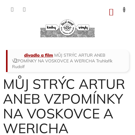
Přejít
na
NÁKU
obsah
KOŠÍK
Domů
divadlo a film
MŮJ STRÝC ARTUR ANEB
VZPOMÍNKY NA VOSKOVCE A WERICHA
Truhlařík
Rudolf
MŮJ STRÝC ARTUR
ANEB VZPOMÍNKY
NA VOSKOVCE A
WERICHA