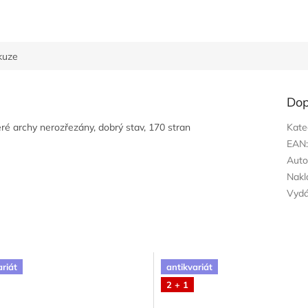
kuze
Dop
ré archy nerozřezány, dobrý stav, 170 stran
Kate
EAN
Auto
Nakl
Vyd
ariát
antikvariát
2 + 1