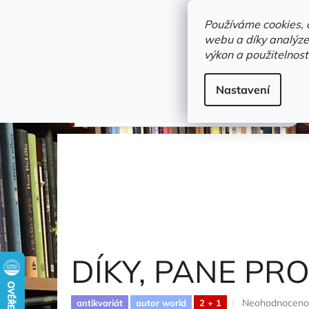
Přejít
objednavka@zelvi-doupe.cz
na
Používáme cookies, 
obsah
webu a díky analýze
Domů
výkon a použitelnost
Adresa+otevírací doba
Novinky
Trvalky a b
doprodej
Nastavení
DÍKY, PANE PROFESORE!
Hilton James
DÍKY, PANE PR
Průměrné
Neohodnoceno
antikvariát
autor world
2 + 1