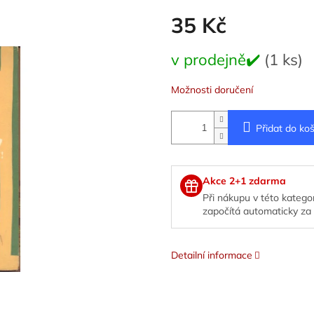
35 Kč
Měrná
v prodejně✔️
(1 ks)
cena:
Možnosti doručení
Přidat do koš
Akce 2+1 zdarma
Při nákupu v této kategor
započítá automaticky za 
Detailní informace