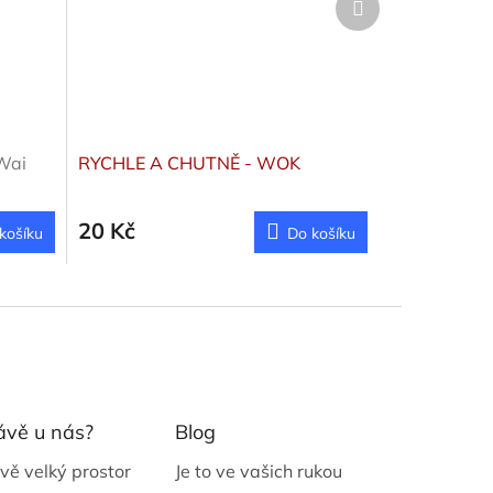
produkt
Wai
RYCHLE A CHUTNĚ - WOK
20 Kč
košíku
Do košíku
ávě u nás?
Blog
vě velký prostor
Je to ve vašich rukou