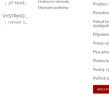
Hodnocení obchodu
Jiří Matějů
|
Pražáci i
Hodnocení produktu je 5 z 5 hvězdiček.
Obchodní podmínky
Poradím
VYSTŘIHOVÁNKY - PRAŽSKÉ PAMÁTKY
Kropáček J
Pokud to 
roman sekanina
|
Hodnocení produktu je 5 z 5 hvězdiček.
doobjed
Přijedem
Prima vý
Plus pln
Platba k
Pestrý v
Pečlivé b
ARCHI