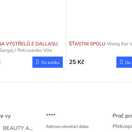
A VÝSTŘELŮ Z DALLASU
ŠŤASTNI SPOLU
Wong Kar 
Sergej / Petrusenko Vita
č
25 Kč
Do košíku
Do 
te vy
****
Proč pr
Překvapi
Adresa+otevírací doba
BEAUTY AND THE BEAT
Go Go's