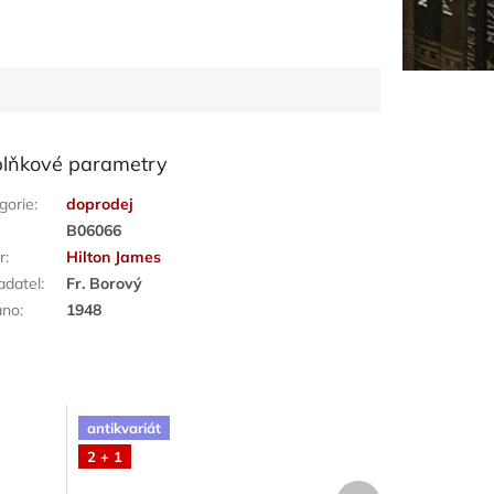
lňkové parametry
gorie
:
doprodej
:
B06066
r
:
Hilton James
adatel
:
Fr. Borový
áno
:
1948
antikvariát
2 + 1
Další