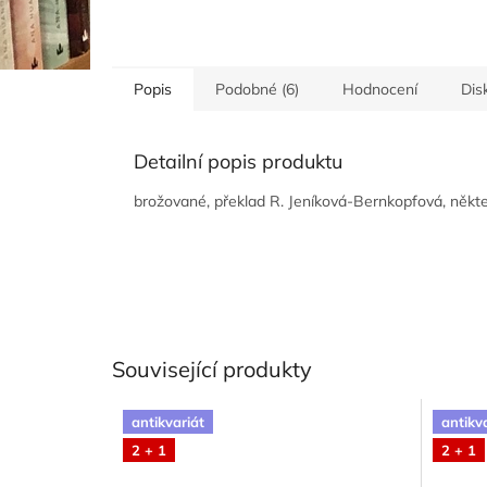
Popis
Podobné (6)
Hodnocení
Dis
Detailní popis produktu
brožované, překlad R. Jeníková-Bernkopfová, někte
Související produkty
antikvariát
antikv
2 + 1
2 + 1