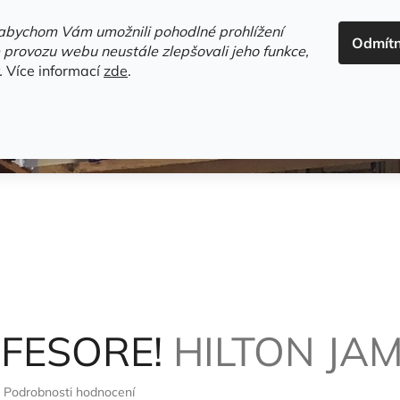
ADRESA+OTEVÍRACÍ DOBA
HODNOCENÍ OBCHODU
OBC
abychom Vám umožnili pohodlné prohlížení
Odmít
HLEDAT
 provozu webu neustále zlepšovali jeho funkce,
.
Více informací
zde
.
estsellery
Gramodesky
Detektivky
Knihy o Mělníku a 
OFESORE!
HILTON JA
Podrobnosti hodnocení