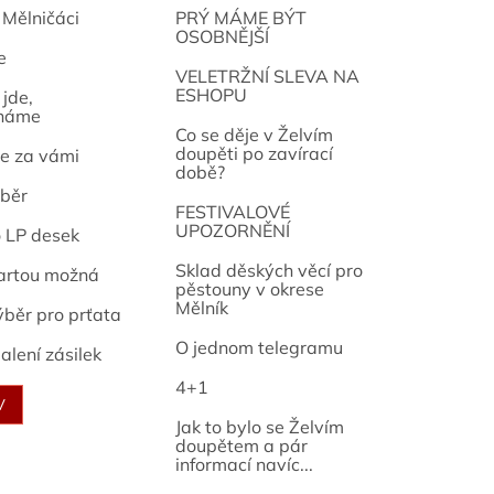
 Mělničáci
PRÝ MÁME BÝT
OSOBNĚJŠÍ
e
osef
VELETRŽNÍ SLEVA NA
ESHOPU
jde,
náme
Co se děje v Želvím
doupěti po zavírací
e za vámi
době?
běr
FESTIVALOVÉ
UPOZORNĚNÍ
o LP desek
Sklad děských věcí pro
artou možná
pěstouny v okrese
Mělník
ýběr pro prťata
O jednom telegramu
alení zásilek
4+1
V
Jak to bylo se Želvím
doupětem a pár
informací navíc...