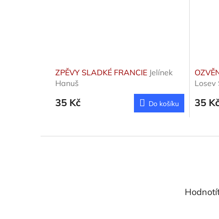
ZPĚVY SLADKÉ FRANCIE
Jelínek
OZVĚN
Hanuš
Losev 
35 Kč
35 K
Do košíku
Z
á
p
a
t
Hodnotí
í