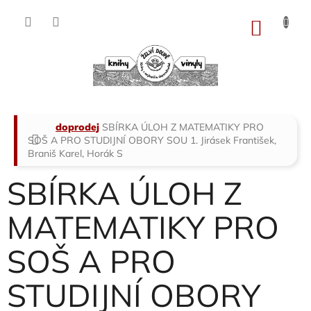
Přejít
na
NÁKU
obsah
KOŠÍK
Domů
doprodej
SBÍRKA ÚLOH Z MATEMATIKY PRO
SOŠ A PRO STUDIJNÍ OBORY SOU 1.
Jirásek František,
Braniš Karel, Horák S
SBÍRKA ÚLOH Z
MATEMATIKY PRO
SOŠ A PRO
STUDIJNÍ OBORY