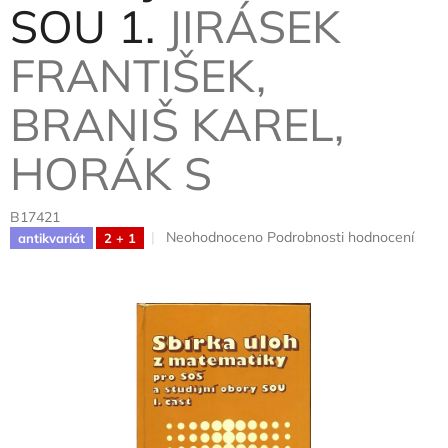
SOU 1.
JIRÁSEK
FRANTIŠEK,
BRANIŠ KAREL,
HORÁK S
B17421
Průměrné
Neohodnoceno
Podrobnosti hodnocení
antikvariát
2 + 1
hodnocení
produktu
je
0,0
z
5
hvězdiček.