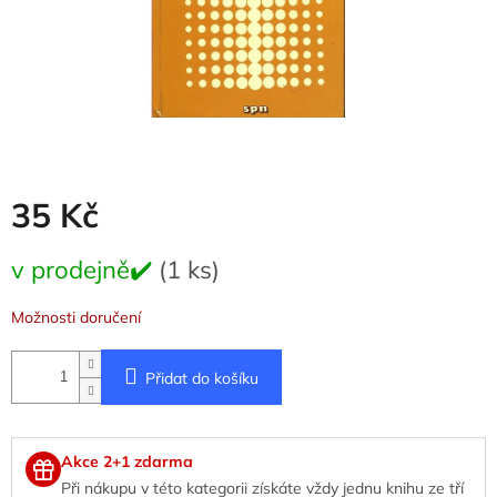
35 Kč
Měrná
v prodejně✔️
(1 ks)
cena:
Možnosti doručení
Přidat do košíku
Akce 2+1 zdarma
Při nákupu v této kategorii získáte vždy jednu knihu ze tří