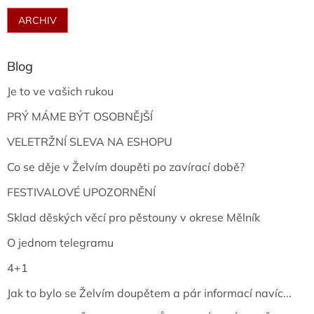
ARCHIV
Blog
Je to ve vašich rukou
PRÝ MÁME BÝT OSOBNĚJŠÍ
VELETRŽNÍ SLEVA NA ESHOPU
Co se děje v Želvím doupěti po zavírací době?
FESTIVALOVÉ UPOZORNĚNÍ
Sklad děských věcí pro pěstouny v okrese Mělník
O jednom telegramu
4+1
Jak to bylo se Želvím doupětem a pár informací navíc...