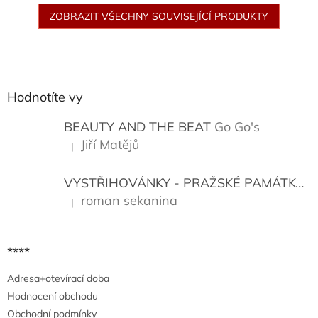
ZOBRAZIT VŠECHNY SOUVISEJÍCÍ PRODUKTY
Z
á
p
a
Hodnotíte vy
t
í
BEAUTY AND THE BEAT
Go Go's
Jiří Matějů
|
Hodnocení produktu je 5 z 5 hvězdiček.
VYSTŘIHOVÁNKY - PRAŽSKÉ PAMÁTKY
K
roman sekanina
|
Hodnocení produktu je 5 z 5 hvězdiček.
****
Adresa+otevírací doba
Hodnocení obchodu
Obchodní podmínky