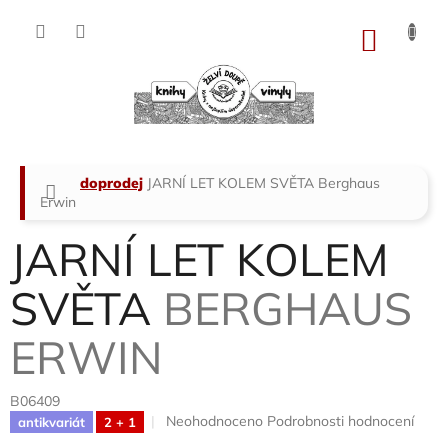
Přejít
na
NÁKU
obsah
KOŠÍK
Domů
doprodej
JARNÍ LET KOLEM SVĚTA
Berghaus
Erwin
JARNÍ LET KOLEM
SVĚTA
BERGHAUS
ERWIN
B06409
Průměrné
Neohodnoceno
Podrobnosti hodnocení
antikvariát
2 + 1
hodnocení