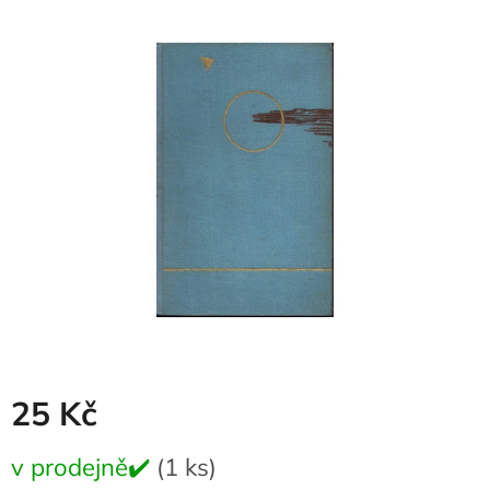
produktu
je
0,0
z
5
hvězdiček.
25 Kč
Měrná
v prodejně✔️
(1 ks)
cena: