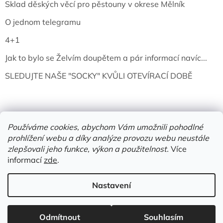
Sklad děských věcí pro pěstouny v okrese Mělník
O jednom telegramu
4+1
Jak to bylo se Želvím doupětem a pár informací navíc...
SLEDUJTE NAŠE "SOCKY" KVŮLI OTEVÍRACÍ DOBĚ
Používáme cookies, abychom Vám umožnili pohodlné
prohlížení webu a díky analýze provozu webu neustále
zlepšovali jeho funkce, výkon a použitelnost.
Více
informací
zde
.
Vytvořil Shoptet
Nastavení
Copyright 2026
Želví doupě | knihy & vinyly | Mělník
. Všechna
Odmítnout
Souhlasím
práva vyhrazena.
Upravit nastavení cookies