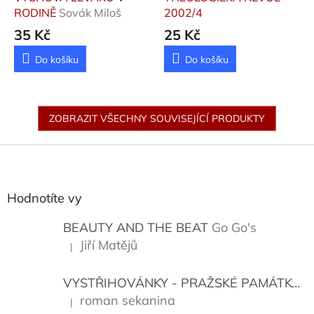
RODINĚ
Sovák Miloš
2002/4
35 Kč
25 Kč
Do košíku
Do košíku
ZOBRAZIT VŠECHNY SOUVISEJÍCÍ PRODUKTY
Z
á
p
a
Hodnotíte vy
t
í
BEAUTY AND THE BEAT
Go Go's
Jiří Matějů
|
Hodnocení produktu je 5 z 5 hvězdiček.
VYSTŘIHOVÁNKY - PRAŽSKÉ PAMÁTKY
K
roman sekanina
|
Hodnocení produktu je 5 z 5 hvězdiček.