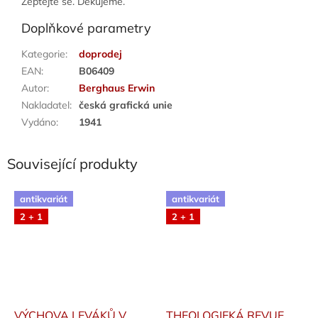
Zeptejte se. Děkujeme.
Doplňkové parametry
Kategorie
:
doprodej
EAN
:
B06409
Autor
:
Berghaus Erwin
Nakladatel
:
česká grafická unie
Vydáno
:
1941
Související produkty
antikvariát
antikvariát
2 + 1
2 + 1
VÝCHOVA LEVÁKŮ V
THEOLOGIEKÁ REVUE