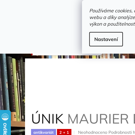
Přejít
objednavka@zelvi-doupe.cz
na
Používáme cookies, 
obsah
webu a díky analýze
Domů
výkon a použitelnost
Adresa+otevírací doba
Novinky
Trvalky a b
doprodej
Nastavení
ÚNIK
Maurier Daphne du
ÚNIK
MAURIER
Průměrné
Neohodnoceno
Podrobnosti 
antikvariát
2 + 1