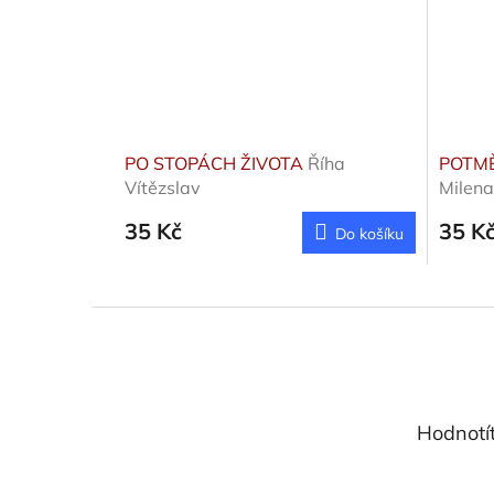
PO STOPÁCH ŽIVOTA
Říha
POTMĚ
Vítězslav
Milena
35 Kč
35 K
Do košíku
Z
á
p
a
t
Hodnotí
í