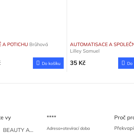
 A POTICHU
Brůhová
AUTOMATISACE A SPOLEČ
Lilley Samuel
č
35 Kč
Do košíku
Do 
te vy
****
Proč pr
Překvapi
Adresa+otevírací doba
BEAUTY AND THE BEAT
Go Go's