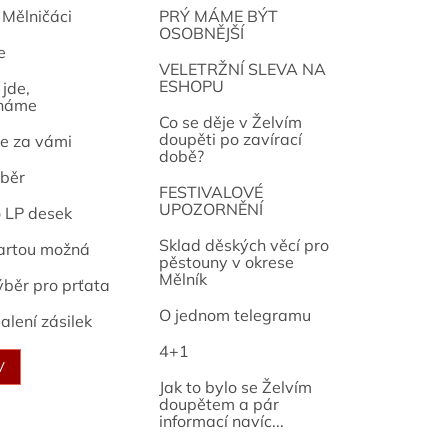
 Mělničáci
PRÝ MÁME BÝT
OSOBNĚJŠÍ
e
osef
VELETRŽNÍ SLEVA NA
ESHOPU
jde,
náme
Co se děje v Želvím
doupěti po zavírací
e za vámi
době?
běr
FESTIVALOVÉ
UPOZORNĚNÍ
o LP desek
Sklad děských věcí pro
artou možná
pěstouny v okrese
Mělník
ýběr pro prťata
O jednom telegramu
alení zásilek
4+1
V
Jak to bylo se Želvím
doupětem a pár
informací navíc...