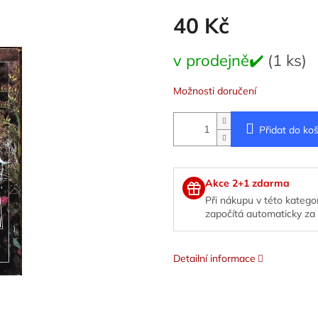
40 Kč
Měrná
v prodejně✔️
(1 ks)
cena:
Možnosti doručení
Přidat do koš
Akce 2+1 zdarma
Při nákupu v této kategor
započítá automaticky za 
Detailní informace