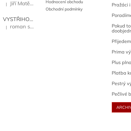
Hodnocení obchodu
Jiří Matějů
|
Pražáci i
Hodnocení produktu je 5 z 5 hvězdiček.
Obchodní podmínky
Poradím
VYSTŘIHOVÁNKY - PRAŽSKÉ PAMÁTKY
Kropáček J
Pokud to 
roman sekanina
|
Hodnocení produktu je 5 z 5 hvězdiček.
doobjed
Přijedem
Prima vý
Plus pln
Platba k
Pestrý v
Pečlivé b
ARCHI