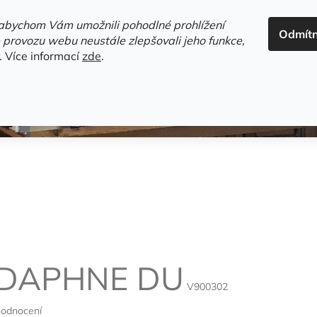
ADRESA+OTEVÍRACÍ DOBA
HODNOCENÍ OBCHODU
OBC
abychom Vám umožnili pohodlné prohlížení
Odmít
HLEDAT
 provozu webu neustále zlepšovali jeho funkce,
.
Více informací
zde
.
estsellery
Gramodesky
Detektivky
Knihy o Mělníku a 
 DAPHNE DU
V900302
hodnocení