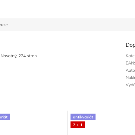
kuze
Dop
 Novotný, 224 stran
Kate
EAN
Auto
Nakl
Vyd
ariát
antikvariát
2 + 1