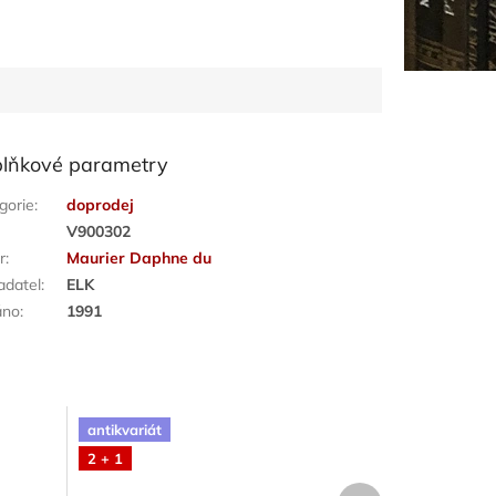
lňkové parametry
gorie
:
doprodej
:
V900302
r
:
Maurier Daphne du
adatel
:
ELK
áno
:
1991
antikvariát
2 + 1
Další