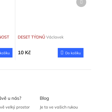
produkt
NOST
DESET TÝDNŮ
Václavek
10 Kč
košíku
Do košíku
ávě u nás?
Blog
vě velký prostor
Je to ve vašich rukou