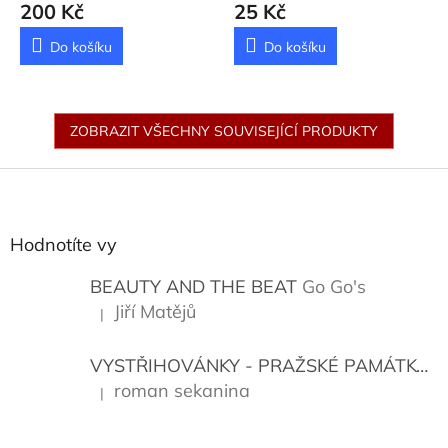
200 Kč
25 Kč
Do košíku
Do košíku
ZOBRAZIT VŠECHNY SOUVISEJÍCÍ PRODUKTY
Z
á
p
a
Hodnotíte vy
t
í
BEAUTY AND THE BEAT
Go Go's
Jiří Matějů
|
Hodnocení produktu je 5 z 5 hvězdiček.
VYSTŘIHOVÁNKY - PRAŽSKÉ PAMÁTKY
K
roman sekanina
|
Hodnocení produktu je 5 z 5 hvězdiček.