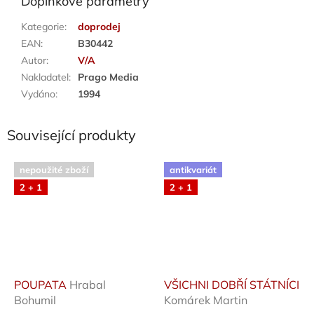
Doplňkové parametry
Kategorie
:
doprodej
EAN
:
B30442
Autor
:
V/A
Nakladatel
:
Prago Media
Vydáno
:
1994
Související produkty
nepoužité zboží
antikvariát
2 + 1
2 + 1
POUPATA
Hrabal
VŠICHNI DOBŘÍ STÁTNÍCI
Bohumil
Komárek Martin