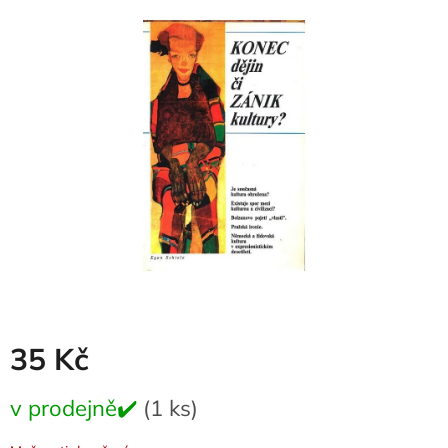
je
0,0
z
5
hvězdiček.
35 Kč
Měrná
v prodejně✔️
(1 ks)
cena: