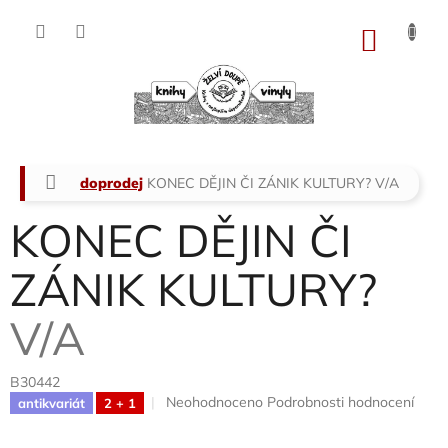
Přejít
na
NÁKU
obsah
KOŠÍK
Domů
doprodej
KONEC DĚJIN ČI ZÁNIK KULTURY?
V/A
KONEC DĚJIN ČI
ZÁNIK KULTURY?
V/A
B30442
Průměrné
Neohodnoceno
Podrobnosti hodnocení
antikvariát
2 + 1
hodnocení
produktu