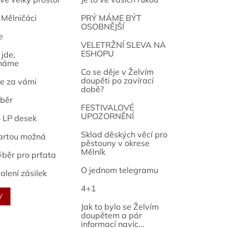
 Mělničáci
PRÝ MÁME BÝT
OSOBNĚJŠÍ
e
osef
VELETRŽNÍ SLEVA NA
ESHOPU
jde,
náme
Co se děje v Želvím
doupěti po zavírací
e za vámi
době?
běr
FESTIVALOVÉ
UPOZORNĚNÍ
o LP desek
Sklad děských věcí pro
artou možná
pěstouny v okrese
Mělník
ýběr pro prťata
O jednom telegramu
alení zásilek
4+1
V
Jak to bylo se Želvím
doupětem a pár
informací navíc...