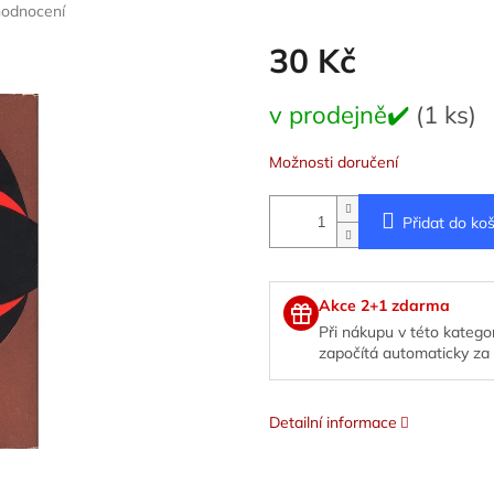
hodnocení
30 Kč
Měrná
v prodejně✔️
(1 ks)
cena:
Možnosti doručení
Přidat do koš
Akce 2+1 zdarma
Při nákupu v této kategor
započítá automaticky za 
Detailní informace