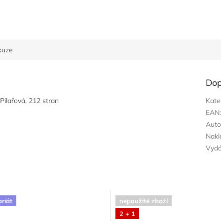
kuze
Dop
Pilařová, 212 stran
Kate
EAN
Auto
Nakl
Vyd
ariát
nepoužité zboží
2 + 1