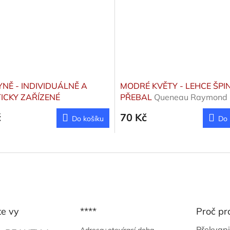
NĚ - INDIVIDUÁLNĚ A
MODRÉ KVĚTY - LEHCE ŠPI
ICKY ZAŘÍZENÉ
PŘEBAL
Queneau Raymond
č
70 Kč
Do košíku
Do 
te vy
****
Proč pr
Překvapi