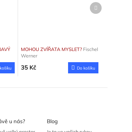
Další
produkt
NAVÝ
MOHOU ZVÍŘATA MYSLET?
Fischel
Werner
35 Kč
košíku
Do košíku
ávě u nás?
Blog
vě velký prostor
Je to ve vašich rukou