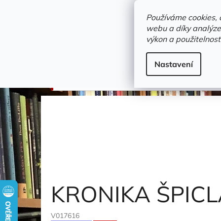
Přejít
objednavka@zelvi-doupe.cz
na
Používáme cookies, 
obsah
webu a díky analýze
Domů
výkon a použitelnost
Adresa+otevírací doba
Novinky
Trvalky a b
doprodej
Nastavení
KRONIKA ŠPICLA
Beheim-Schwarzbach Marti
KRONIKA ŠPIC
V017616