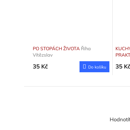
PO STOPÁCH ŽIVOTA
Říha
KUCHY
Vítězslav
PRAKT
35 Kč
35 K
Do košíku
Z
á
p
a
t
Hodnotí
í