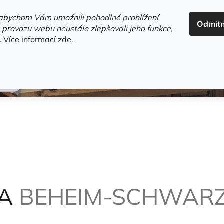
ADRESA+OTEVÍRACÍ DOBA
HODNOCENÍ OBCHODU
OBC
abychom Vám umožnili pohodlné prohlížení
Odmít
HLEDAT
 provozu webu neustále zlepšovali jeho funkce,
.
Více informací
zde
.
estsellery
Gramodesky
Detektivky
Knihy o Mělníku a 
n
LA
BEHEIM-SCHWAR