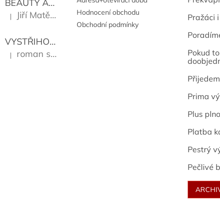
Adresa+otevírací doba
BEAUTY AND THE BEAT
Go Go's
Hodnocení obchodu
Jiří Matějů
|
Pražáci i
Hodnocení produktu je 5 z 5 hvězdiček.
Obchodní podmínky
Poradím
VYSTŘIHOVÁNKY - PRAŽSKÉ PAMÁTKY
Kropáček J
Pokud to 
roman sekanina
|
Hodnocení produktu je 5 z 5 hvězdiček.
doobjed
Přijedem
Prima vý
Plus pln
Platba k
Pestrý v
Pečlivé b
ARCHI