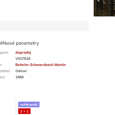
lňkové parametry
gorie
:
doprodej
:
V017616
r
:
Beheim-Schwarzbach Martin
adatel
:
Odeon
áno
:
1966
antikvariát
2 + 1