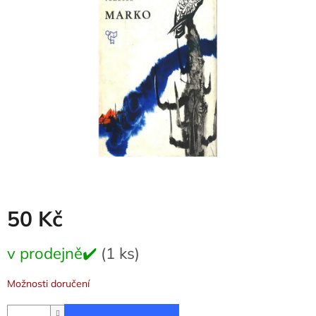
5
hvězdiček.
50 Kč
Měrná
v prodejně✔️
(1 ks)
cena:
Možnosti doručení