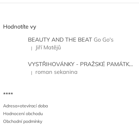
Z
á
p
a
Hodnotíte vy
t
í
BEAUTY AND THE BEAT
Go Go's
Jiří Matějů
|
Hodnocení produktu je 5 z 5 hvězdiček.
VYSTŘIHOVÁNKY - PRAŽSKÉ PAMÁTKY
K
roman sekanina
|
Hodnocení produktu je 5 z 5 hvězdiček.
****
Adresa+otevírací doba
Hodnocení obchodu
Obchodní podmínky