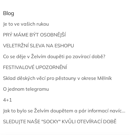
Blog
Je to ve vašich rukou
PRÝ MÁME BÝT OSOBNĚJŠÍ
VELETRŽNÍ SLEVA NA ESHOPU
Co se děje v Želvím doupěti po zavírací době?
FESTIVALOVÉ UPOZORNĚNÍ
Sklad děských věcí pro pěstouny v okrese Mělník
O jednom telegramu
4+1
Jak to bylo se Želvím doupětem a pár informací navíc...
SLEDUJTE NAŠE "SOCKY" KVŮLI OTEVÍRACÍ DOBĚ