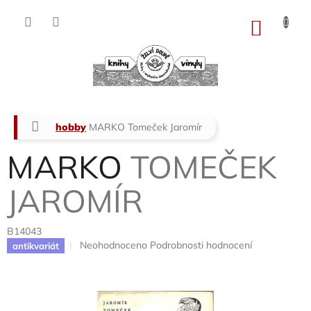
Přejít
na
NÁKU
obsah
KOŠÍK
Domů
hobby
MARKO
Tomeček Jaromír
MARKO
TOMEČEK
JAROMÍR
B14043
Průměrné
Neohodnoceno
Podrobnosti hodnocení
antikvariát
hodnocení
produktu
je
0,0
z