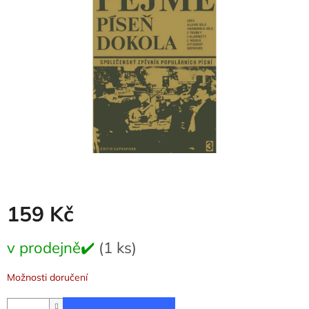
5
hvězdiček.
159 Kč
Měrná
v prodejně✔️
(1 ks)
cena:
Možnosti doručení