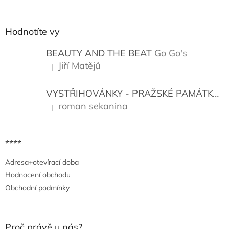
á
p
a
Hodnotíte vy
t
í
BEAUTY AND THE BEAT
Go Go's
Jiří Matějů
|
Hodnocení produktu je 5 z 5 hvězdiček.
VYSTŘIHOVÁNKY - PRAŽSKÉ PAMÁTKY
K
roman sekanina
|
Hodnocení produktu je 5 z 5 hvězdiček.
****
Adresa+otevírací doba
Hodnocení obchodu
Obchodní podmínky
Proč právě u nás?