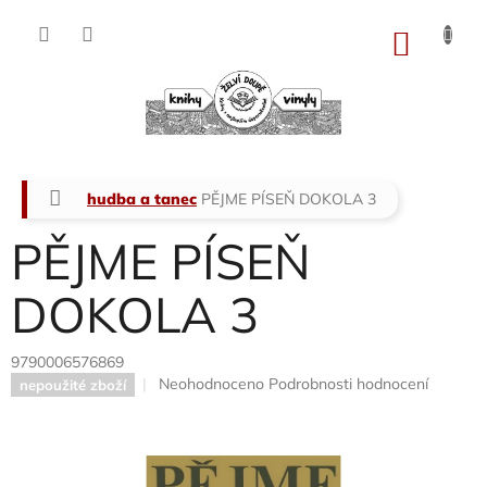
Přejít
na
NÁKU
obsah
KOŠÍK
Domů
hudba a tanec
PĚJME PÍSEŇ DOKOLA 3
PĚJME PÍSEŇ
DOKOLA 3
9790006576869
Průměrné
Neohodnoceno
Podrobnosti hodnocení
nepoužité zboží
hodnocení
produktu
je
0,0
z