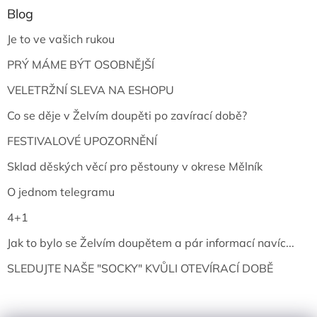
Blog
Je to ve vašich rukou
PRÝ MÁME BÝT OSOBNĚJŠÍ
VELETRŽNÍ SLEVA NA ESHOPU
Co se děje v Želvím doupěti po zavírací době?
FESTIVALOVÉ UPOZORNĚNÍ
Sklad děských věcí pro pěstouny v okrese Mělník
O jednom telegramu
4+1
Jak to bylo se Želvím doupětem a pár informací navíc...
SLEDUJTE NAŠE "SOCKY" KVŮLI OTEVÍRACÍ DOBĚ