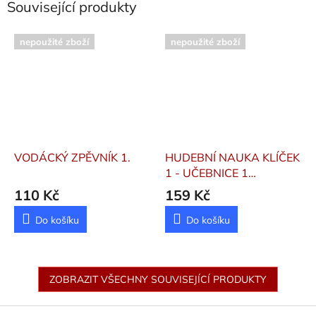
Související produkty
nepoužité zboží
nepoužité zboží
VODÁCKÝ ZPĚVNÍK 1.
HUDEBNÍ NAUKA KLÍČEK
1 - UČEBNICE 1
Šašinková Eva
110 Kč
159 Kč
Do košíku
Do košíku
ZOBRAZIT VŠECHNY SOUVISEJÍCÍ PRODUKTY
Z