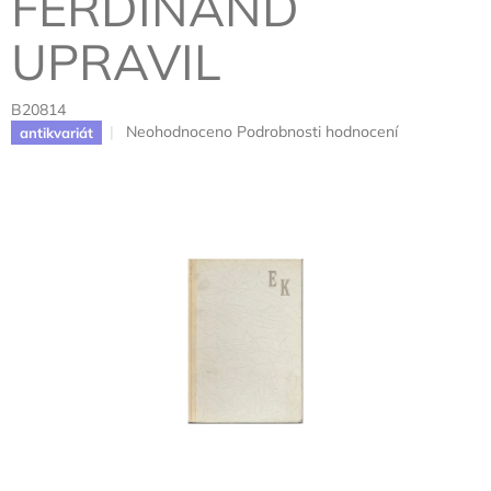
FERDINAND
UPRAVIL
B20814
Průměrné
Neohodnoceno
Podrobnosti hodnocení
antikvariát
hodnocení
produktu
je
0,0
z
5
hvězdiček.