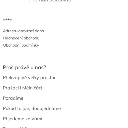
|
Hodnocení produktu je 5 z 5 hvězdiček.
****
Adresa+otevírací doba
Hodnocení obchodu
Obchodní podmínky
Proč právě u nás?
Překvapivě velký prostor
Pražáci i Mělničáci
Poradíme
Pokud to jde, doobjednáme
Přijedeme za vámi