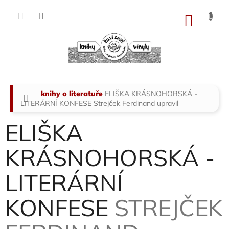
Přejít
na
NÁKU
obsah
KOŠÍK
Domů
knihy o literatuře
ELIŠKA KRÁSNOHORSKÁ -
LITERÁRNÍ KONFESE
Strejček Ferdinand upravil
ELIŠKA
KRÁSNOHORSKÁ -
LITERÁRNÍ
KONFESE
STREJČEK