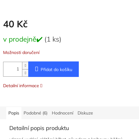
40 Kč
Měrná
v prodejně✔️
(1 ks)
cena:
Možnosti doručení
Přidat do košíku
Detailní informace
Popis
Podobné (6)
Hodnocení
Diskuze
Detailní popis produktu