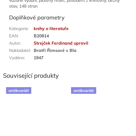
vázané vydání, plátěný hřbet, původem z knihovny, běžný
stav, 148 stran
Doplňkové parametry
Kategorie
:
knihy o literatuře
EAN
:
B20814
Autor
:
Strejček Ferdinand upravil
Nakladatel
:
Bratři Řimsové v Bla
Vydáno
:
1947
Související produkty
antikvariát
antikvariát