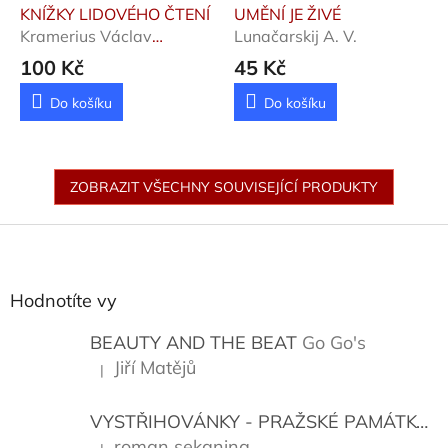
KNÍŽKY LIDOVÉHO ČTENÍ
UMĚNÍ JE ŽIVÉ
Kramerius Václav
Lunačarskij A. V.
Rodomil
100 Kč
45 Kč
Do košíku
Do košíku
ZOBRAZIT VŠECHNY SOUVISEJÍCÍ PRODUKTY
Z
á
p
a
Hodnotíte vy
t
í
BEAUTY AND THE BEAT
Go Go's
Jiří Matějů
|
Hodnocení produktu je 5 z 5 hvězdiček.
VYSTŘIHOVÁNKY - PRAŽSKÉ PAMÁTKY
K
roman sekanina