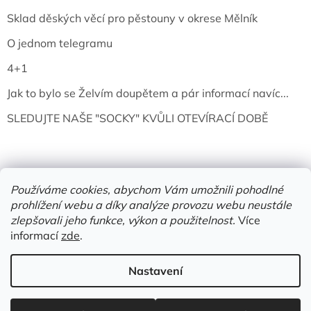
Sklad děských věcí pro pěstouny v okrese Mělník
O jednom telegramu
4+1
Jak to bylo se Želvím doupětem a pár informací navíc...
SLEDUJTE NAŠE "SOCKY" KVŮLI OTEVÍRACÍ DOBĚ
Používáme cookies, abychom Vám umožnili pohodlné
prohlížení webu a díky analýze provozu webu neustále
zlepšovali jeho funkce, výkon a použitelnost.
Více
informací
zde
.
Vytvořil Shoptet
Nastavení
Copyright 2026
Želví doupě | knihy & vinyly | Mělník
. Všechna