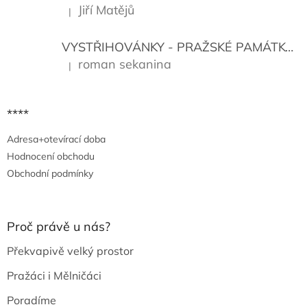
Jiří Matějů
|
Hodnocení produktu je 5 z 5 hvězdiček.
VYSTŘIHOVÁNKY - PRAŽSKÉ PAMÁTKY
K
roman sekanina
|
Hodnocení produktu je 5 z 5 hvězdiček.
****
Adresa+otevírací doba
Hodnocení obchodu
Obchodní podmínky
Proč právě u nás?
Překvapivě velký prostor
Pražáci i Mělničáci
Poradíme