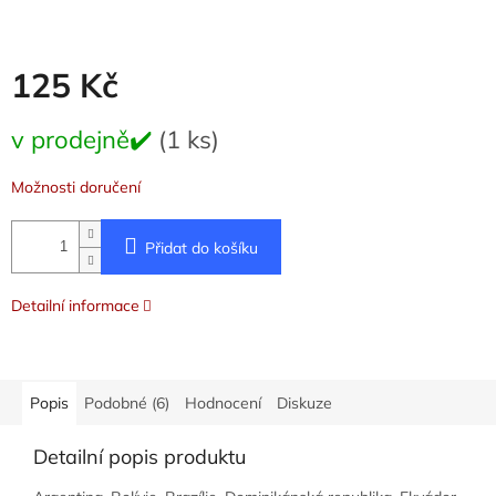
125 Kč
Měrná
v prodejně✔️
(1 ks)
cena:
Možnosti doručení
Přidat do košíku
Detailní informace
Popis
Podobné (6)
Hodnocení
Diskuze
Detailní popis produktu