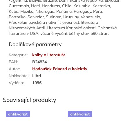
Argentina, Bolívie, Brazílie, Dominikánská republika, Ekvádor,
Guatemala, Haiti, Honduras, Chile, Kolumbie, Kostarika,
Kuba, Mexiko, Nikaragua, Panama, Paraguay, Peru,
Portoriko, Salvador, Surinam, Uruguay, Venezuela,
Předkolumbovská a nativní slovesnost, literatura
Nizozemských Antil, Literatura Karibské oblasti, Chicanská
literarura v USA, vázané vydání, běžný stav, 590 stran.
Doplňkové parametry
Kategorie
:
knihy o literatuře
EAN
:
B24834
Autor
:
Hodoušek Eduard a kolektiv
Nakladatel
:
Libri
Vydáno
:
1996
Související produkty
antikvariát
antikvariát