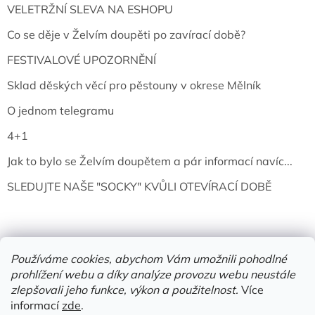
VELETRŽNÍ SLEVA NA ESHOPU
Co se děje v Želvím doupěti po zavírací době?
FESTIVALOVÉ UPOZORNĚNÍ
Sklad děských věcí pro pěstouny v okrese Mělník
O jednom telegramu
4+1
Jak to bylo se Želvím doupětem a pár informací navíc...
SLEDUJTE NAŠE "SOCKY" KVŮLI OTEVÍRACÍ DOBĚ
Používáme cookies, abychom Vám umožnili pohodlné
prohlížení webu a díky analýze provozu webu neustále
zlepšovali jeho funkce, výkon a použitelnost.
Více
informací
zde
.