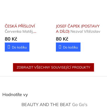
ČESKÁ PŘÍSLOVÍ
JOSEF ČAPEK (POSTAVY
Červenka Matěj,
A DÍLO)
Nezval Vítězslav
Blahoslav Jan
80 Kč
80 Kč
Do košíku
Do košíku
ZOBRAZIT VŠECHNY SOUVISEJÍCÍ PRODUKTY
Z
á
p
a
Hodnotíte vy
t
í
BEAUTY AND THE BEAT
Go Go's