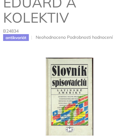
EDUARD A
KOLEKTIV
B24834
Průměrné
Neohodnoceno
Podrobnosti hodnocení
antikvariát
hodnocení
produktu
je
0,0
z
5
hvězdiček.