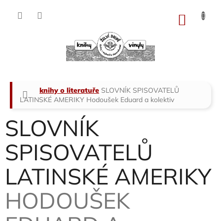
Přejít
na
NÁKU
obsah
KOŠÍK
Domů
knihy o literatuře
SLOVNÍK SPISOVATELŮ
LATINSKÉ AMERIKY
Hodoušek Eduard a kolektiv
SLOVNÍK
SPISOVATELŮ
LATINSKÉ AMERIKY
HODOUŠEK