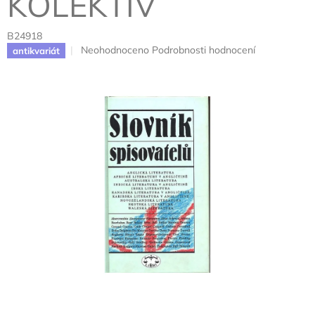
KOLEKTIV
B24918
Průměrné
Neohodnoceno
Podrobnosti hodnocení
antikvariát
hodnocení
produktu
je
0,0
z
5
hvězdiček.