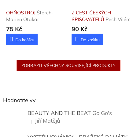
OHŇOSTROJ
Štorch-
Z CEST ČESKÝCH
Marien Otakar
SPISOVATELŮ
Pech Vilém
75 Kč
90 Kč
Do košíku
Do košíku
ZOBRAZIT VŠECHNY SOUVISEJÍCÍ PRODUKTY
Z
á
p
a
Hodnotíte vy
t
í
BEAUTY AND THE BEAT
Go Go's
Jiří Matějů
|
Hodnocení produktu je 5 z 5 hvězdiček.