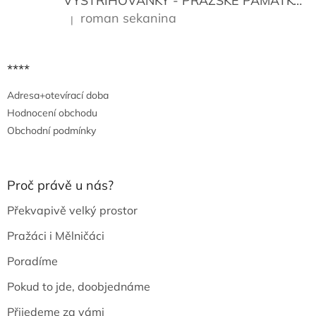
VYSTŘIHOVÁNKY - PRAŽSKÉ PAMÁTKY
K
roman sekanina
|
Hodnocení produktu je 5 z 5 hvězdiček.
****
Adresa+otevírací doba
Hodnocení obchodu
Obchodní podmínky
Proč právě u nás?
Překvapivě velký prostor
Pražáci i Mělničáci
Poradíme
Pokud to jde, doobjednáme
Přijedeme za vámi