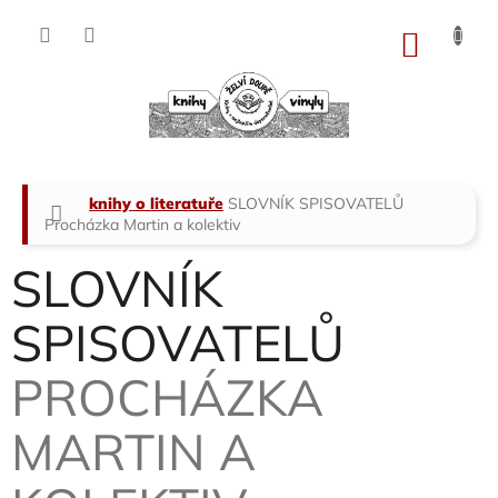
Přejít
na
NÁKU
obsah
KOŠÍK
Domů
knihy o literatuře
SLOVNÍK SPISOVATELŮ
Procházka Martin a kolektiv
SLOVNÍK
SPISOVATELŮ
PROCHÁZKA
MARTIN A