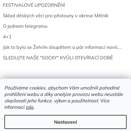
FESTIVALOVÉ UPOZORNĚNÍ
Sklad děských věcí pro pěstouny v okrese Mělník
O jednom telegramu
4+1
Jak to bylo se Želvím doupětem a pár informací navíc...
SLEDUJTE NAŠE "SOCKY" KVŮLI OTEVÍRACÍ DOBĚ
Používáme cookies, abychom Vám umožnili pohodlné
prohlížení webu a díky analýze provozu webu neustále
zlepšovali jeho funkce, výkon a použitelnost.
Více
informací
zde
.
Vytvořil Shoptet
Nastavení