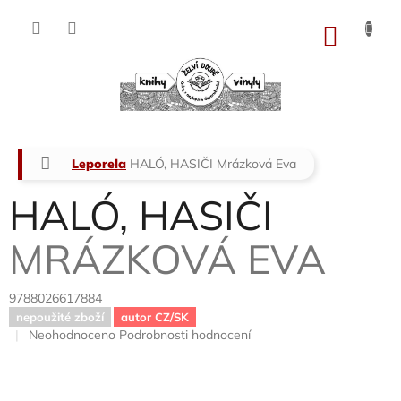
Přejít
na
NÁKU
obsah
KOŠÍK
Domů
Leporela
HALÓ, HASIČI
Mrázková Eva
HALÓ, HASIČI
MRÁZKOVÁ EVA
9788026617884
nepoužité zboží
autor CZ/SK
Průměrné
Neohodnoceno
Podrobnosti hodnocení
hodnocení
produktu
je