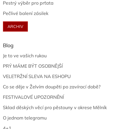
Pestrý výběr pro prťata
Pečlivé balení zásilek
ARCHIV
Blog
Je to ve vašich rukou
PRÝ MÁME BÝT OSOBNĚJŠÍ
VELETRŽNÍ SLEVA NA ESHOPU
Co se děje v Želvím doupěti po zavírací době?
FESTIVALOVÉ UPOZORNĚNÍ
Sklad děských věcí pro pěstouny v okrese Mělník
O jednom telegramu
4+1