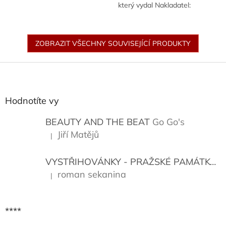
který vydal Nakladatel:
Albatros (2025), napsala
Autor: Erne Andrea.
ZOBRAZIT VŠECHNY SOUVISEJÍCÍ PRODUKTY
Z
á
p
a
Hodnotíte vy
t
í
BEAUTY AND THE BEAT
Go Go's
Jiří Matějů
|
Hodnocení produktu je 5 z 5 hvězdiček.
VYSTŘIHOVÁNKY - PRAŽSKÉ PAMÁTKY
K
roman sekanina
|
Hodnocení produktu je 5 z 5 hvězdiček.
****