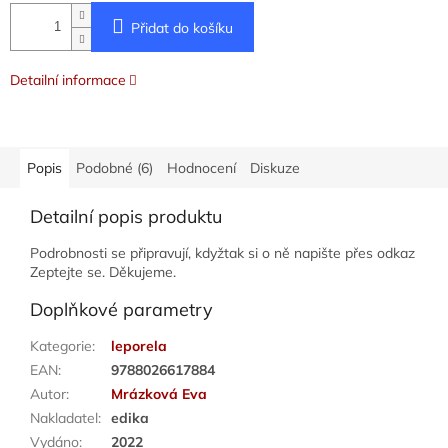
Přidat do košíku
Detailní informace
Popis
Podobné (6)
Hodnocení
Diskuze
Detailní popis produktu
Podrobnosti se připravují, kdyžtak si o ně napište přes odkaz
Zeptejte se. Děkujeme.
Doplňkové parametry
Kategorie
:
leporela
EAN
:
9788026617884
Autor
:
Mrázková Eva
Nakladatel
:
edika
Vydáno
:
2022