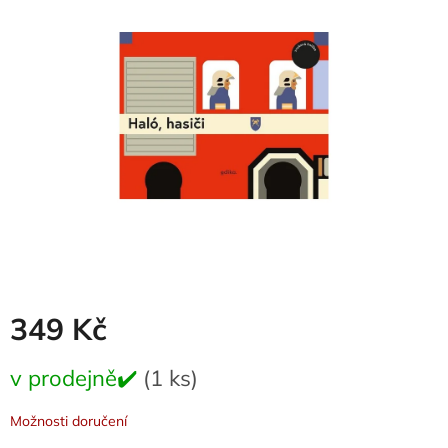
0,0
z
5
hvězdiček.
349 Kč
Měrná
v prodejně✔️
(1 ks)
cena:
Možnosti doručení