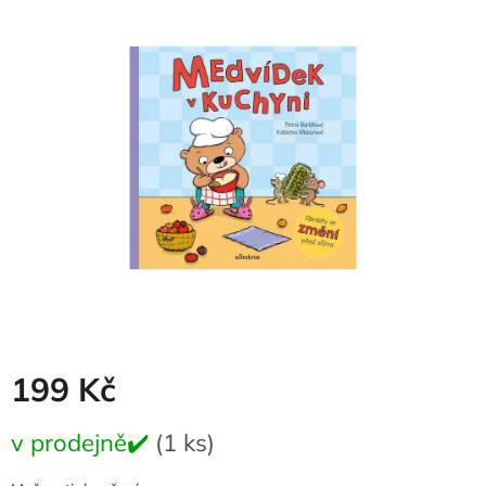
je
0,0
z
5
hvězdiček.
199 Kč
Měrná
v prodejně✔️
(1 ks)
cena: