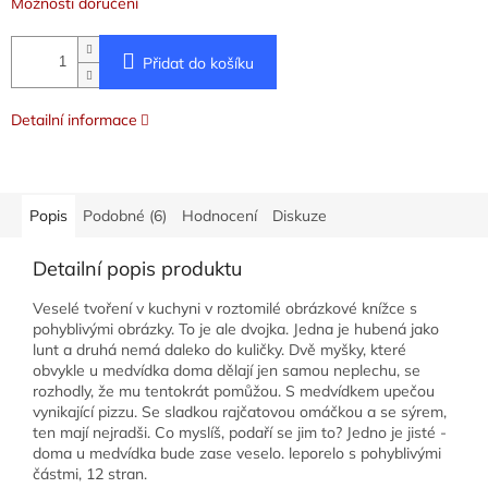
Možnosti doručení
Přidat do košíku
Detailní informace
Popis
Podobné (6)
Hodnocení
Diskuze
Detailní popis produktu
Veselé tvoření v kuchyni v roztomilé obrázkové knížce s
pohyblivými obrázky. To je ale dvojka. Jedna je hubená jako
lunt a druhá nemá daleko do kuličky. Dvě myšky, které
obvykle u medvídka doma dělají jen samou neplechu, se
rozhodly, že mu tentokrát pomůžou. S medvídkem upečou
vynikající pizzu. Se sladkou rajčatovou omáčkou a se sýrem,
ten mají nejradši. Co myslíš, podaří se jim to? Jedno je jisté -
doma u medvídka bude zase veselo. leporelo s pohyblivými
částmi, 12 stran.