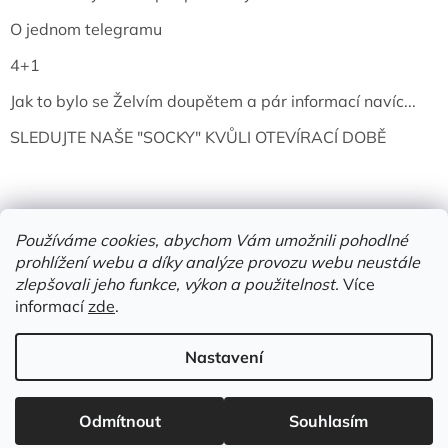
O jednom telegramu
4+1
Jak to bylo se Želvím doupětem a pár informací navíc...
SLEDUJTE NAŠE "SOCKY" KVŮLI OTEVÍRACÍ DOBĚ
Používáme cookies, abychom Vám umožnili pohodlné
prohlížení webu a díky analýze provozu webu neustále
zlepšovali jeho funkce, výkon a použitelnost.
Více
informací
zde
.
Vytvořil Shoptet
Nastavení
Copyright 2026
Želví doupě | knihy & vinyly | Mělník
. Všechna
Odmítnout
Souhlasím
práva vyhrazena.
Upravit nastavení cookies