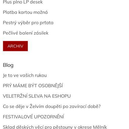
Plus plno LP desek
Platba kartou možná
Pestrý výběr pro prťata
Pečlivé balení zásilek
ARCHIV
Blog
Je to ve vašich rukou
PRÝ MÁME BÝT OSOBNĚJŠÍ
VELETRŽNÍ SLEVA NA ESHOPU
Co se děje v Želvím doupěti po zavírací době?
FESTIVALOVÉ UPOZORNĚNÍ
Sklad děských věcí pro pěstouny v okrese Mělník