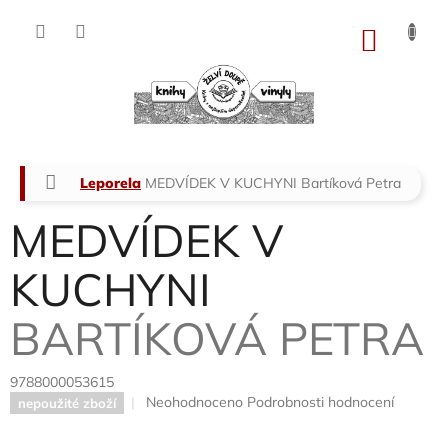
Přejít
na
NÁKU
obsah
KOŠÍK
Domů
Leporela
MEDVÍDEK V KUCHYNI
Bartíková Petra
MEDVÍDEK V
KUCHYNI
BARTÍKOVÁ PETRA
9788000053615
Průměrné
Neohodnoceno
Podrobnosti hodnocení
nepoužité zboží
hodnocení
produktu