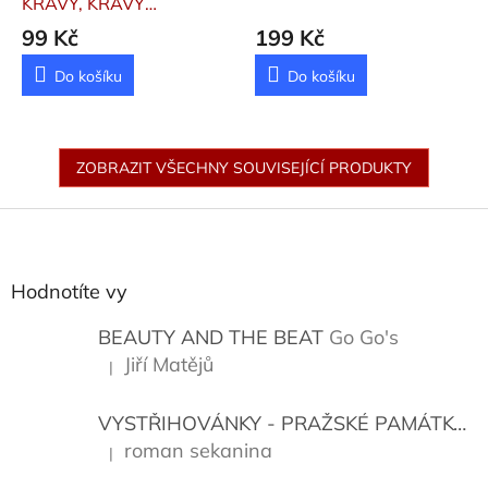
KRÁVY, KRÁVY
(100X100)
Svěrák
99 Kč
199 Kč
Zdeněk
Do košíku
Do košíku
ZOBRAZIT VŠECHNY SOUVISEJÍCÍ PRODUKTY
Z
á
p
a
Hodnotíte vy
t
í
BEAUTY AND THE BEAT
Go Go's
Jiří Matějů
|
Hodnocení produktu je 5 z 5 hvězdiček.
VYSTŘIHOVÁNKY - PRAŽSKÉ PAMÁTKY
K
roman sekanina
|
Hodnocení produktu je 5 z 5 hvězdiček.