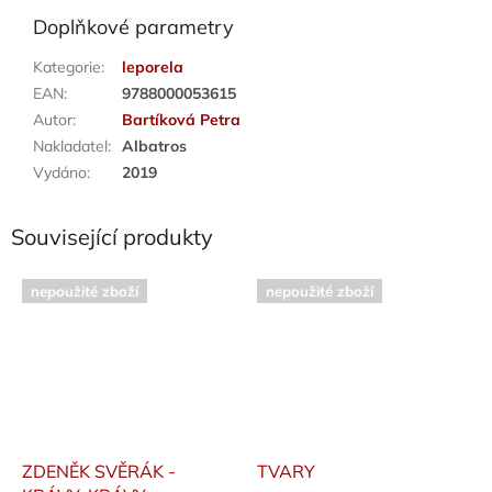
Doplňkové parametry
Kategorie
:
leporela
EAN
:
9788000053615
Autor
:
Bartíková Petra
Nakladatel
:
Albatros
Vydáno
:
2019
Související produkty
nepoužité zboží
nepoužité zboží
ZDENĚK SVĚRÁK -
TVARY