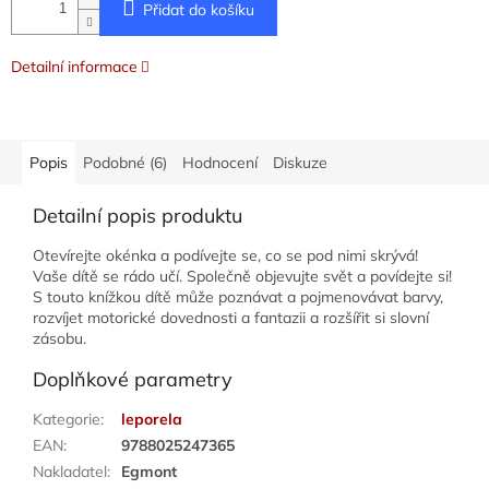
Přidat do košíku
Detailní informace
Popis
Podobné (6)
Hodnocení
Diskuze
Detailní popis produktu
Otevírejte okénka a podívejte se, co se pod nimi skrývá!
Vaše dítě se rádo učí. Společně objevujte svět a povídejte si!
S touto knížkou dítě může poznávat a pojmenovávat barvy,
rozvíjet motorické dovednosti a fantazii a rozšířit si slovní
zásobu.
Doplňkové parametry
Kategorie
:
leporela
EAN
:
9788025247365
Nakladatel
:
Egmont