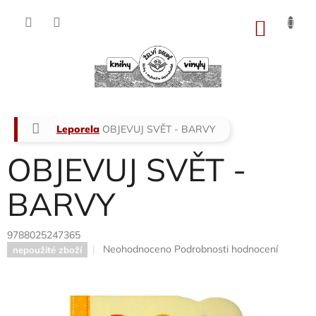
Přejít
na
NÁKU
obsah
KOŠÍK
Domů
Leporela
OBJEVUJ SVĚT - BARVY
OBJEVUJ SVĚT -
BARVY
9788025247365
Průměrné
Neohodnoceno
Podrobnosti hodnocení
nepoužité zboží
hodnocení
produktu
je
0,0
z