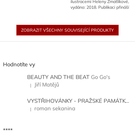
ilustracemi Heleny Zmatlíkové,
vydáno: 2018. Publikaci přináší
nakladatel: Albatros.
ZOBRAZIT VŠECHNY SOUVISEJÍCÍ PRODUKTY
Z
á
p
a
Hodnotíte vy
t
í
BEAUTY AND THE BEAT
Go Go's
Jiří Matějů
|
Hodnocení produktu je 5 z 5 hvězdiček.
VYSTŘIHOVÁNKY - PRAŽSKÉ PAMÁTKY
K
roman sekanina
|
Hodnocení produktu je 5 z 5 hvězdiček.
****