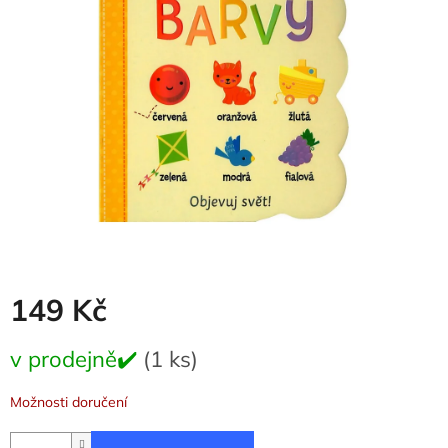
5
hvězdiček.
149 Kč
Měrná
v prodejně✔️
(1 ks)
cena:
Možnosti doručení