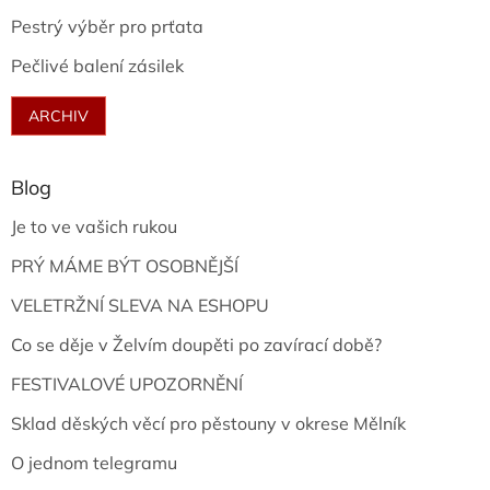
Pestrý výběr pro prťata
Pečlivé balení zásilek
ARCHIV
Blog
Je to ve vašich rukou
PRÝ MÁME BÝT OSOBNĚJŠÍ
VELETRŽNÍ SLEVA NA ESHOPU
Co se děje v Želvím doupěti po zavírací době?
FESTIVALOVÉ UPOZORNĚNÍ
Sklad děských věcí pro pěstouny v okrese Mělník
O jednom telegramu