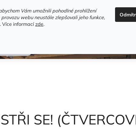
ADRESA+OTEVÍRACÍ DOBA
HODNOCENÍ OBCHODU
OBC
abychom Vám umožnili pohodlné prohlížení
Odmít
HLEDAT
 provozu webu neustále zlepšovali jeho funkce,
.
Více informací
zde
.
estsellery
Gramodesky
Detektivky
Knihy o Mělníku a 
ta Vojtěch
STŘI SE! (ČTVERCOV