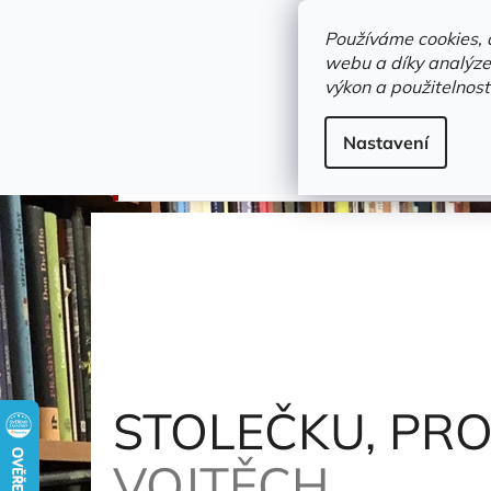
Přejít
objednavka@zelvi-doupe.cz
na
Používáme cookies, 
obsah
webu a díky analýze
Domů
výkon a použitelnost
Adresa+otevírací doba
Novinky
Trvalky a b
Leporela
Nastavení
STOLEČKU, PROSTŘI SE! (ČTVERCOVÉ)
Kubaš
STOLEČKU, PRO
VOJTĚCH