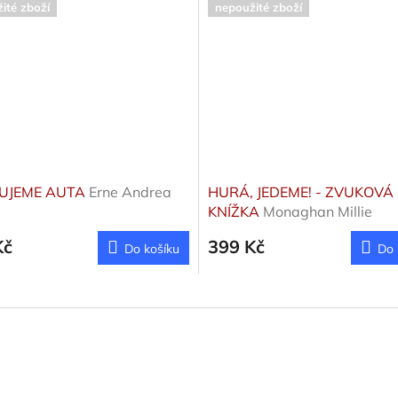
ité zboží
nepoužité zboží
UJEME AUTA
Erne Andrea
HURÁ, JEDEME! - ZVUKOVÁ
KNÍŽKA
Monaghan Millie
Kč
399 Kč
Do košíku
Do 