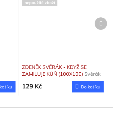
nepoužité zboží
Další
produkt
ZDENĚK SVĚRÁK - KDYŽ SE
ZAMILUJE KŮŇ (100X100)
Svěrák
Zdeněk
129 Kč
košíku
Do košíku