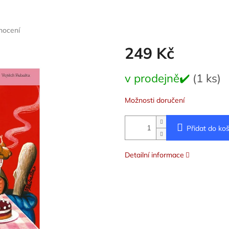
nocení
249 Kč
Měrná
v prodejně✔️
(1 ks)
cena:
Možnosti doručení
Přidat do koš
Detailní informace