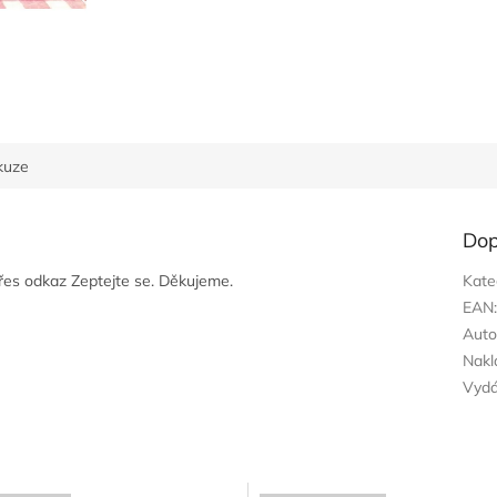
kuze
Dop
přes odkaz Zeptejte se. Děkujeme.
Kate
EAN
Auto
Nakl
Vyd