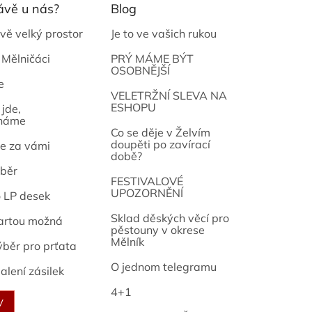
ávě u nás?
Blog
vě velký prostor
Je to ve vašich rukou
 Mělničáci
PRÝ MÁME BÝT
OSOBNĚJŠÍ
e
osef
VELETRŽNÍ SLEVA NA
ESHOPU
jde,
náme
Co se děje v Želvím
doupěti po zavírací
e za vámi
době?
běr
FESTIVALOVÉ
UPOZORNĚNÍ
o LP desek
Sklad děských věcí pro
artou možná
pěstouny v okrese
Mělník
ýběr pro prťata
O jednom telegramu
alení zásilek
4+1
V