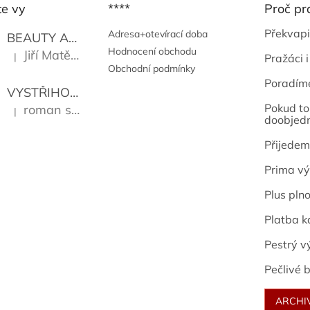
te vy
****
Proč pr
Překvapi
Adresa+otevírací doba
BEAUTY AND THE BEAT
Go Go's
Hodnocení obchodu
Jiří Matějů
|
Pražáci i
Hodnocení produktu je 5 z 5 hvězdiček.
Obchodní podmínky
Poradím
VYSTŘIHOVÁNKY - PRAŽSKÉ PAMÁTKY
Kropáček J
Pokud to 
roman sekanina
|
Hodnocení produktu je 5 z 5 hvězdiček.
doobjed
Přijedem
Prima vý
Plus pln
Platba k
Pestrý v
Pečlivé b
ARCHI