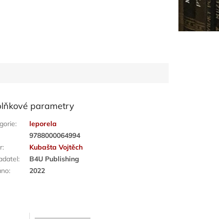
lňkové parametry
gorie
:
leporela
:
9788000064994
r
:
Kubašta Vojtěch
adatel
:
B4U Publishing
áno
:
2022