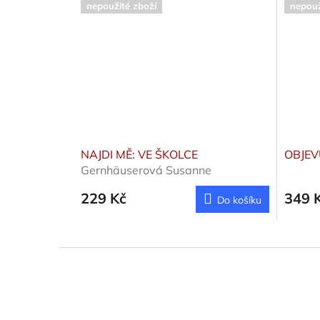
nepoužité zboží
nepouž
NAJDI MĚ: VE ŠKOLCE
OBJEV
Gernhäuserová Susanne
229 Kč
349 
Do košíku
Z
á
p
a
t