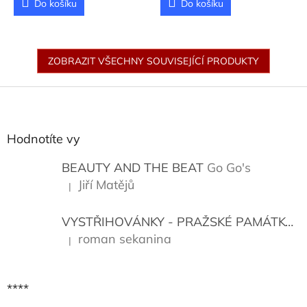
Do košíku
Do košíku
ZOBRAZIT VŠECHNY SOUVISEJÍCÍ PRODUKTY
Z
á
p
a
Hodnotíte vy
t
í
BEAUTY AND THE BEAT
Go Go's
Jiří Matějů
|
Hodnocení produktu je 5 z 5 hvězdiček.
VYSTŘIHOVÁNKY - PRAŽSKÉ PAMÁTKY
K
roman sekanina
|
Hodnocení produktu je 5 z 5 hvězdiček.
****