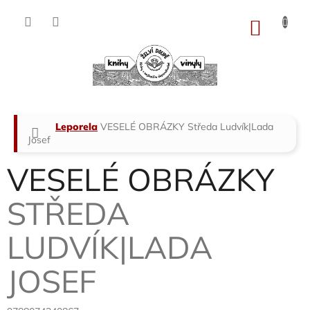
Přejít
na
NÁKU
obsah
KOŠÍK
Domů
Leporela
VESELÉ OBRÁZKY
Středa Ludvík|Lada
Josef
VESELÉ OBRÁZKY
STŘEDA
LUDVÍK|LADA
JOSEF