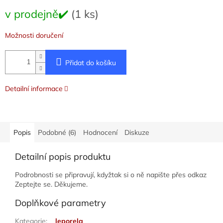
Měrná
v prodejně✔️
(1 ks)
cena:
Možnosti doručení
Přidat do košíku
Detailní informace
Popis
Podobné (6)
Hodnocení
Diskuze
Detailní popis produktu
Podrobnosti se připravují, kdyžtak si o ně napište přes odkaz
Zeptejte se. Děkujeme.
Doplňkové parametry
Kategorie
:
leporela