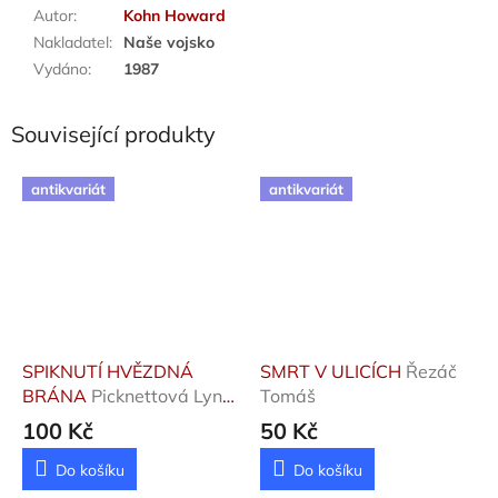
Autor
:
Kohn Howard
Nakladatel
:
Naše vojsko
Vydáno
:
1987
Související produkty
antikvariát
antikvariát
SPIKNUTÍ HVĚZDNÁ
SMRT V ULICÍCH
Řezáč
BRÁNA
Picknettová Lynn,
Tomáš
Prince Clive
100 Kč
50 Kč
Do košíku
Do košíku