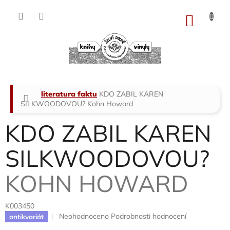
Přejít
na
NÁKU
obsah
KOŠÍK
Domů
literatura faktu
KDO ZABIL KAREN
SILKWOODOVOU?
Kohn Howard
KDO ZABIL KAREN
SILKWOODOVOU?
KOHN HOWARD
K003450
Průměrné
Neohodnoceno
Podrobnosti hodnocení
antikvariát
hodnocení