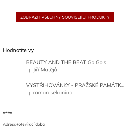
ZOBRAZIT VŠECHNY SOUVISEJÍCÍ PRODUKTY
Z
á
p
a
Hodnotíte vy
t
í
BEAUTY AND THE BEAT
Go Go's
Jiří Matějů
|
Hodnocení produktu je 5 z 5 hvězdiček.
VYSTŘIHOVÁNKY - PRAŽSKÉ PAMÁTKY
K
roman sekanina
|
Hodnocení produktu je 5 z 5 hvězdiček.
****
Adresa+otevírací doba