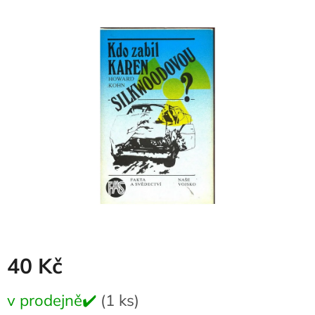
produktu
je
0,0
z
5
hvězdiček.
40 Kč
Měrná
v prodejně✔️
(1 ks)
cena: